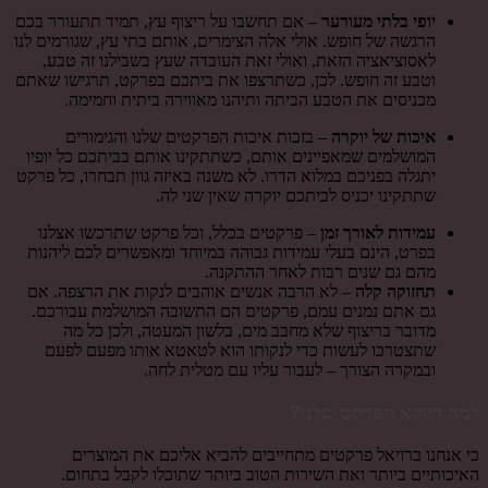
יופי בלתי מעורער
– אם תחשבו על ריצוף עץ, תמיד תתעורר בכם
הרגשה של חופש. אולי אלה הצימרים, אותם בתי עץ, שגורמים לנו
לאסוציאציה הזאת, ואולי זאת העובדה שעץ בשבילנו זה טבע,
וטבע זה חופש. לכן, כשתרצפו את ביתכם בפרקט, תרגישו שאתם
מכניסים את הטבע הביתה ותיהנו מאווירה ביתית וחמימה.
איכות של יוקרה
– בזכות איכות הפרקטים שלנו והגימורים
המושלמים שמאפיינים אותם, כשתתקינו אותם בביתכם כל יופיו
יתגלה בפניכם במלוא הדרו. לא משנה באיזה גוון תבחרו, כל פרקט
שתתקינו יכניס לביתכם יוקרה שאין שני לה.
עמידות לאורך זמן
– פרקטים בכלל, וכל פרקט שתרכשו אצלנו
בפרט, הינם בעלי עמידות גבוהה במיוחד ומאפשרים לכם ליהנות
מהם גם שנים רבות לאחר ההתקנה.
תחזוקה קלה
– לא הרבה אנשים אוהבים לנקות את הרצפה. אם
גם אתם נמנים עמם, פרקטים הם התשובה המושלמת עבורכם.
מדובר בריצוף שלא מחבב מים, בלשון המעטה, ולכן כל מה
שתצטרכו לעשות כדי לנקותו הוא לטאטא אותו מפעם לפעם
ובמקרה הצורך – לעבור עליו עם מטלית לחה.
למה דווקא הפרקט שלנו?
כי אנחנו ברויאל פרקטים מתחייבים להביא אליכם את המוצרים
האיכותיים ביותר ואת השירות הטוב ביותר שתוכלו לקבל בתחום.