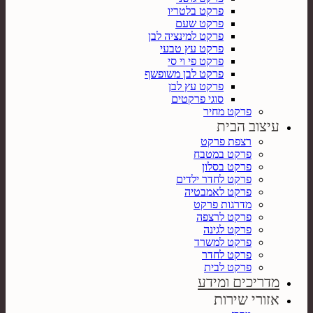
פרקט בלטריו
פרקט שעם
פרקט למינציה לבן
פרקט עץ טבעי
פרקט פי וי סי
פרקט לבן משופשף
פרקט עץ לבן
סוגי פרקטים
פרקט מחיר
עיצוב הבית
רצפת פרקט
פרקט במטבח
פרקט בסלון
פרקט לחדר ילדים
פרקט לאמבטיה
מדרגות פרקט
פרקט לרצפה
פרקט לגינה
פרקט למשרד
פרקט לחדר
פרקט לבית
מדריכים ומידע
אזורי שירות