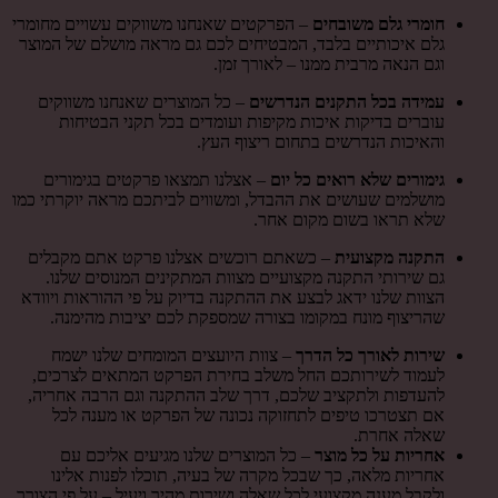
חומרי גלם משובחים
– הפרקטים שאנחנו משווקים עשויים מחומרי
גלם איכותיים בלבד, המבטיחים לכם גם מראה מושלם של המוצר
וגם הנאה מרבית ממנו – לאורך זמן.
עמידה בכל התקנים הנדרשים
– כל המוצרים שאנחנו משווקים
עוברים בדיקות איכות מקיפות ועומדים בכל תקני הבטיחות
והאיכות הנדרשים בתחום ריצוף העץ.
גימורים שלא רואים כל יום
– אצלנו תמצאו פרקטים בגימורים
מושלמים שעושים את ההבדל, ומשווים לביתכם מראה יוקרתי כמו
שלא תראו בשום מקום אחר.
התקנה מקצועית
– כשאתם רוכשים אצלנו פרקט אתם מקבלים
גם שירותי התקנה מקצועיים מצוות המתקינים המנוסים שלנו.
הצוות שלנו ידאג לבצע את ההתקנה בדיוק על פי ההוראות ויוודא
שהריצוף מונח במקומו בצורה שמספקת לכם יציבות מהימנה.
שירות לאורך כל הדרך
– צוות היועצים המומחים שלנו ישמח
לעמוד לשירותכם החל משלב בחירת הפרקט המתאים לצרכים,
להעדפות ולתקציב שלכם, דרך שלב ההתקנה וגם הרבה אחריה,
אם תצטרכו טיפים לתחזוקה נכונה של הפרקט או מענה לכל
שאלה אחרת.
אחריות על כל מוצר
– כל המוצרים שלנו מגיעים אליכם עם
אחריות מלאה, כך שבכל מקרה של בעיה, תוכלו לפנות אלינו
ולקבל מענה מקצועי לכל שאלה ושירות מהיר ויעיל – על פי הצורך.