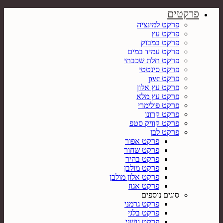
פרקטים
פרקט למינציה
פרקט עץ
פרקט במבוק
פרקט עמיד במים
פרקט תלת שכבתי
פרקט סינטטי
פרקט pvc
פרקט עץ אלון
פרקט עץ מלא
פרקט פולימרי
פרקט קרונו
פרקט קוויק סטפ
פרקט לבן
פרקט אפור
פרקט שחור
פרקט בהיר
פרקט מולבן
פרקט אלון מולבן
פרקט אגוז
סוגים נוספים
פרקט גרמני
פרקט בלגי
פרקט גושני