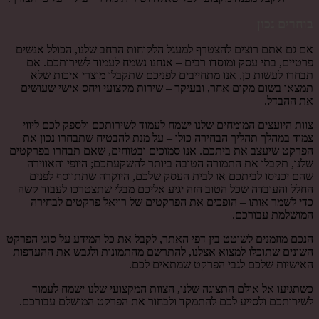
בוחרים נכון
אם גם אתם רוצים להצטרף למעגל הלקוחות הרחב שלנו, הכולל אנשים
פרטיים, בתי עסק ומוסדו רבים – אנחנו נשמח לעמוד לשירותכם. אם
תבחרו לעשות כן, אנו מתחייבים לפניכם שתקבלו מוצרי איכות שלא
תמצאו בשום מקום אחר, ובעיקר – שירות מקצועי ויחס אישי שעושים
את ההבדל.
צוות היועצים המומחים שלנו ישמח לעמוד לשירותכם ולספק לכם ליווי
צמוד במהלך תהליך הבחירה כולו – על מנת להבטיח שתבחרו נכון את
הפרקט שיעצב את ביתכם. אנו סמוכים ובטוחים, שאם תבחרו בפרקטים
שלנו, תקבלו את התמורה הטובה ביותר להשקעתכם; היופי והאווירה
שהם יכניסו לביתכם או לבית העסק שלכם, היוקרה שתתווסף לפנים
החלל והעובדה שכל הטוב הזה יגיע אליכם מבלי שתצטרכו לעבוד קשה
כדי לשמר אותו – הופכים את הפרקטים של רויאל פרקטים לבחירה
המושלמת עבורכם.
הנכם מוזמנים לשוטט בין דפי האתר, לקבל את כל המידע על סוגי הפרקט
השונים שתוכלו למצוא אצלנו, להתרשם מהתמונות ולגבש את ההעדפות
האישיות שלכם לגבי הפרקט שמתאים לכם.
כשתגיעו אל אולם התצוגה שלנו, הצוות המקצועי שלנו ישמח לעמוד
לשירותכם ולסייע לכם להתמקד ולבחור את הפרקט המושלם עבורכם.