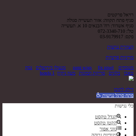
רויאל פרקטים
סניף פתח תקווה: אזור תעשייה סגולה
סניף אשדוד: רח' הבנאים 10 א. תעשייה
טל': 072-3340-710
פקס: 03-9179917
הצהרת נגישות
מדיניות פרטיות
מטבחים
fix pixel
rami wigs
מנעולן בירושלים
נסח
טאבו
בלונים
סריקת תמונות
מעוז ניקיון
hotels 1
דילוג לתוכן
פתח סרגל נגישות
כלי נגישות
הגדל טקסט
הקטן טקסט
גווני אפור
ניגודיות גבוהה