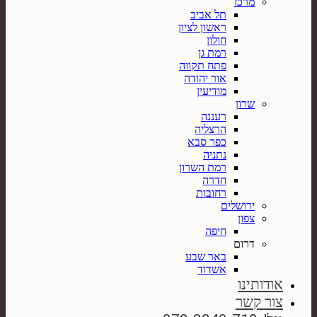
מרכז
תל אביב
ראשון לציון
חולון
רמת גן
פתח תקווה
אור יהודה
מודיעין
שרון
רעננה
הרצליה
כפר סבא
נתניה
רמת השרון
חדרה
רחובות
ירושלים
צפון
חיפה
דרום
באר שבע
אשדוד
אודותינו
צור קשר