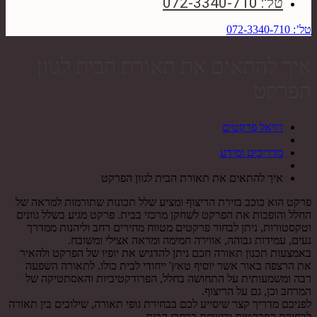
טל': 072-3340-710
טל’: 072-3340-710
איך להתאים את תאורת הבית לגוון
הפרקט
רויאל פרקטים
מדריכים ומידע
איך להתאים את תאורת הבית לגוון הפרקט
פרקט הוא כוכב בזירת הריצוף ומציע שלל תכונות שתורמות למראה של
החלל והופכות את הפרקט לשחקן מרכזי בבית. פרקט מגיע בשלל גוונים
וטקסטורות, ניתן לבחור פרקטים מטווח מחירים רחב וליהנות ממדרך
נעים, עמידות גבוהה, אווירה חמימה ומראה אצילי ומשובח.
באמצעות תכנון תאורה חכם ניתן להדגיש את יופיו של הפרקט ולהאיר
את הרצפה באור אשר יוסיף טאץ' ייחודי לבית כולו. לתאורה השפעה
רבה ומשמעותית על התחושה בחלל, הפרודקטיביות והאסתטיקה של
המרחב וכן, גם על הריצוף.
לפניכם מדריך קצר שיסייע לכם בבחירת גופי תאורה, שילובים בין תאורה
לבחירת הפרקטים וריצופם ברחבי הבית.