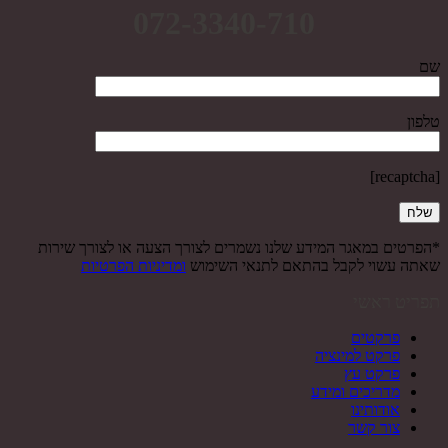
072-3340-710
שם
טלפון
[recaptcha]
*הפרטים במאגר המידע שלנו נשמרים לצורך הצעה או לצורך שירות
שאתה עשוי לקבל בהתאם לתנאי השימוש
ומדיניות הפרטיות
תפריט ראשי
פרקטים
פרקט למינציה
פרקט עץ
מדריכים ומידע
אודותינו
צור קשר