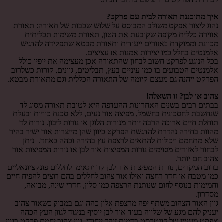
איך מתוכננת תאורה לבית עם פרקט?
נהוג ליצור אפקט משולב המבוסס על שלוש שכבות של תאורה: תאורת
אווירה כללית מקיפה שקובעת את הטון, תאורת משימות תכליתית
מכוונת וממוקדת באזורים ייעודית ותאורת מבטא שתפקידה להדגיש
אלמנטים בחלל כמו יצירות אמנות או עציצים.
בכל הנוגע לפרקט חשוב לבחון שהתאורה אכן מעצימה את יופיו כולל
אלמנטים הטבועים בו כמו עיניים בעץ, תבליטים, גוונים, קורות כשלרוב
הפרקט ייהנה גם מעצם קיומה של התאורה הכללית וגם מתאורת מבטא.
צהוב או לבן? זו השאלה!
בבתים רבים בשנים האחרונות ההעדפה היא לטובת תאורה מסוג לד
שנחשבת לחסכונית בחשמל, מפיצה אור נעים, ללא סכנת כוויות ובעלת
תוחלת חיים ארוכה הרבה יותר מנורות הלוגן או נורות ליבון. נורות לד
מהוות בחירה נהדרת להדגשת הפרקט כיוון שהן מייצרות אור ישיר בהיר
שלא מתחמם ויכולות להתאים לרצפת עץ בהירה וכהה כאחד. ניתן
לבחור לאזורים מסוימים נורות המפיצות אור לבן או נורות המפיצות אור
צהוב חם יותר.
ברוב המקרים, נורות המפיצות אור לבן קר יתאימו לחללים פונקציונאליים
כמו מטבח או חדר רחצה ואילו אור צהוב לחללים בהם רוצים להפיח חיים
וחמימות בנוסף לחום שנותנת הרצפה כמו סלון, חדרי שינה, מבואה,
מסדרון.
גוון האור הצהוב משתף יפה מרצפת אלון כהה וגם במבוק כשאור צהוב
יעניק להם מגע של שלווה בעוד אור לבן יוסיף בניגוד לגוון העץ הכהה
אפקט מעניין של קונטרסט בדמות זוהר ייחודי. גוון צהוב יחמם פרקט בגוון