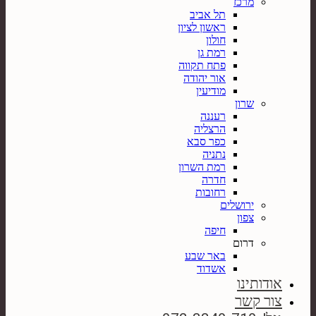
מרכז
תל אביב
ראשון לציון
חולון
רמת גן
פתח תקווה
אור יהודה
מודיעין
שרון
רעננה
הרצליה
כפר סבא
נתניה
רמת השרון
חדרה
רחובות
ירושלים
צפון
חיפה
דרום
באר שבע
אשדוד
אודותינו
צור קשר