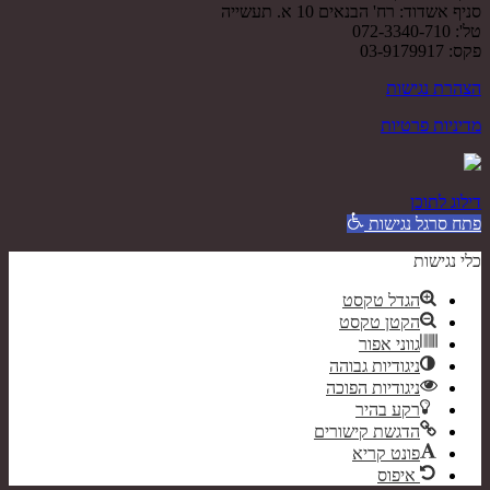
סניף אשדוד: רח' הבנאים 10 א. תעשייה
טל': 072-3340-710
פקס: 03-9179917
הצהרת נגישות
מדיניות פרטיות
דילוג לתוכן
פתח סרגל נגישות
כלי נגישות
הגדל טקסט
הקטן טקסט
גווני אפור
ניגודיות גבוהה
ניגודיות הפוכה
רקע בהיר
הדגשת קישורים
פונט קריא
איפוס