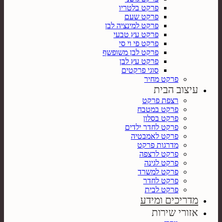
פרקט בלטריו
פרקט שעם
פרקט למינציה לבן
פרקט עץ טבעי
פרקט פי וי סי
פרקט לבן משופשף
פרקט עץ לבן
סוגי פרקטים
פרקט מחיר
עיצוב הבית
רצפת פרקט
פרקט במטבח
פרקט בסלון
פרקט לחדר ילדים
פרקט לאמבטיה
מדרגות פרקט
פרקט לרצפה
פרקט לגינה
פרקט למשרד
פרקט לחדר
פרקט לבית
מדריכים ומידע
אזורי שירות