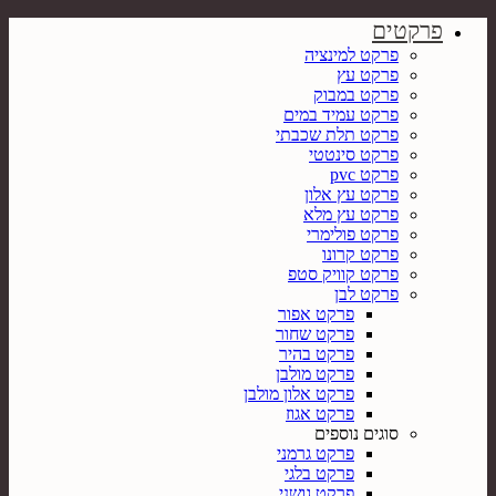
פרקטים
פרקט למינציה
פרקט עץ
פרקט במבוק
פרקט עמיד במים
פרקט תלת שכבתי
פרקט סינטטי
פרקט pvc
פרקט עץ אלון
פרקט עץ מלא
פרקט פולימרי
פרקט קרונו
פרקט קוויק סטפ
פרקט לבן
פרקט אפור
פרקט שחור
פרקט בהיר
פרקט מולבן
פרקט אלון מולבן
פרקט אגוז
סוגים נוספים
פרקט גרמני
פרקט בלגי
פרקט גושני