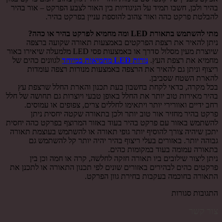
בהיר ולכן, חשבו תמיד על הניגודיות בין האור לצבע הפרקט – אור בהיר
להבלטת פרקט כהה ואור צהוב להוספת עניין בפרקט בהיר.
מתי להשתמש בתאורת LED ומה מחמיא לפרקט בהיר או כהה?
ניתן להאיר את רצפת הפרקטים באמצעות תאורה שקועה ברצפה
שיוצרת מעין מסלול סדרך או באמצעות פסי LED מלמעלה שיאירו באור
מחמיא את רצפת העץ.
נורות LED מחמיאות במיוחד
לגוונים כהים של
ריצוף וניתן גם להאיר את הרצפה באמצעות מנורות רצפה עומדות
להארת השטח שסביבן.
בכל מקרה, כדאי לקחת בחשבון בעת תכנון והארת החלל שרצפת עץ
בהיר מאירות טוב יותר את החלל באופן טבעי ויוצרות גם תחושה של חלל
רחב ידיים ואוורירי יותר ויתאימו לחללים צרים, צפופים או עמוסים.
פרקט בהיר מחזיר אור טוב יותר ולכן בתאורה שקטה יחסית ניתן
להשתמש באזור עם פרקט בהיר בעוד באזור המרוצף בפרקט כהה יחסית
יתכן שיהיה צורך להוסיף יותר גופי תאורה או להשתמש בעוצמת תאורה
גבוהה יותר. באזורים בעלי ריצוף בהיר יהיה יותר קל להשתמש גם
בתאורה עמומה בעוד במקומות כהים.
ניתן ליצור שילובים ביו תאורה חזקה לחלשה, קרה או חמה וכן בין
פרקטים כהים לבהירים באזורים שונים לפי תכנון התאורה או לתכנן את
התאורה בחוכמה בעקבות בחירת גוון הפרקט.
התגובות סגורות
צור קשר