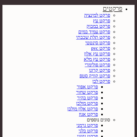
פרקטים
פרקט למינציה
פרקט עץ
פרקט במבוק
פרקט עמיד במים
פרקט תלת שכבתי
פרקט סינטטי
פרקט pvc
פרקט עץ אלון
פרקט עץ מלא
פרקט פולימרי
פרקט קרונו
פרקט קוויק סטפ
פרקט לבן
פרקט אפור
פרקט שחור
פרקט בהיר
פרקט מולבן
פרקט אלון מולבן
פרקט אגוז
סוגים נוספים
פרקט גרמני
פרקט בלגי
פרקט גושני