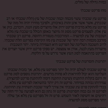
כמות גדולה של נוזלים.
מהו פרקט שכבתי
פרקט עץ שכבתי עשוי מכמה וכמה שכבות של עץ (תלת שכבתי או רב
שכבתי), אשר אשר אינן זהות באיכותן, ולפיכך מחירו יהיה זול מזה של
פרקט עץ מלא מרבית פרקט ירוק אלו מיוצרים מעץ וונגה, דובדבן, בוק או
עץ אלון. לפעמים פרקט מסוג זה מיוצר באופן הכולל בו שכבת עץ מלא
ושכבות של עץ למינציה – המורכבות מנסורת דחוסה. פרקט רב שכבתי
מורכב מכמות רבה יותר של שכבות עץ מזו הקיימת בפרקט תלת שכבתי.
לרוב השכבה העליונה של הפרקט היא העמידה ביותר. יתר השכבות
מיוצרות מעץ לבנה, אורן או צפצפה. יש ספקי פרקט ירוק אשר יוצרים את
הפרקט בהתאמה לסוג העץ אשר נדרש על פי הלקוח.
יתרונות וחסרונות של פרקט שכבתי
פרקט שכבתי לעולם יהיה זול יותר מפרקט עץ מלא, אך בזכות שכבתו
העליונה הוא יכול להיראות לא פחות מרשים. יתרונות נוספים לסוג פרקט
זה הינם בקלות התקנתו (שיטת התקנה דומה להתקנת פרקט למינציה).
עמידותו גבוהה במיוחד. פרקט זה דק יותר בהשוואה לפרקט עץ מלא.
בכדי להתקין פרט עץ שכבתי אין צורך ליצור שכבת תשתית עץ תחתונה.
לפרקט זה גם כמה חסרונות: פרקט זה נתון גם הוא לפגיעה על ידי הזזה של
רהיטים או חשיפה לאור השמש. פרט זה זול מפרקט עץ מלא אך עולה
יותר מפרקט מסוג למינציה.