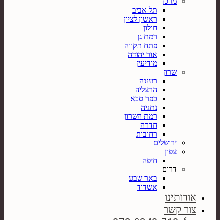
מרכז
תל אביב
ראשון לציון
חולון
רמת גן
פתח תקווה
אור יהודה
מודיעין
שרון
רעננה
הרצליה
כפר סבא
נתניה
רמת השרון
חדרה
רחובות
ירושלים
צפון
חיפה
דרום
באר שבע
אשדוד
אודותינו
צור קשר