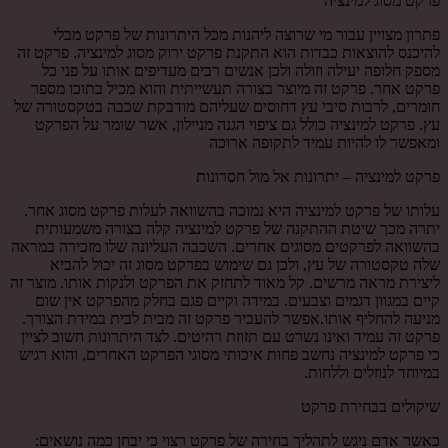
פרקט מסוג למינציה
פתרון מצויין עבור מי שרוצה ליהנות מכל היתרונות של פרקט מבלי
להיכנס להוצאות כבדות הוא התקנת פרקט ירוק מסוג למינציה. פרקט זה
מספק חלופה יעילה וזולה ולכן אנשים רבים מעדיפים אותו על פני כל
פרקט אחר. פרקט זה מיוצר בצורה תעשייתית והוא מכיל בתוכו מספר
חומרים, לרבות סיבי עץ דחוסים שעליהם מודבקת שכבה בטקסטורה של
עץ. פרקט למינציה כולל גם ציפוי הגנה מניילון, אשר שומר על הפרקט
ומאפשר לו להיות עמיד לתקופה ארוכה
פרקט למינציה – יתרונות אל מול חסרונות
עלותו של פרקט למינציה היא נמוכה בהשוואה לעלות פרקט מסוג אחר.
יתרה מכך שיטת ההתקנה של פרקט למינציה קלה בצורה משמעותית
בהשוואה לפרקטים מסוגים אחרים. השכבה העליונה שלו מזכירה במראה
שלה טקסטורה של עץ, ולכן גם שימוש בפרקט מסוג זה יכול להביא
ליצירת מראה מרשים. קל מאוד לתחזק את הפרקט ולנקות אותו. מוצר זה
קיים במגוון דגמים וצבעים. במידה וקיים פגם בחלק מהפרקט אין שום
מניעה להחליף אותו.אפשר להעביר פרקט זה מבית לבית במידת הצורך.
פרקט זה עמיד ואינו נשרט עם תזוזת רהיטים. לצד היתרונות חשוב לציין
כי פרקט למינציה נחשב פחות איכותי מסוגי הפרקט האחרים, והוא רגיש
במיוחד לנוזלים וללחות.
שיקולים בבחירת פרקט
כאשר אדם ניגש לתהליך בחירה של פרקט רצוי כי יבחן כמה נושאים: