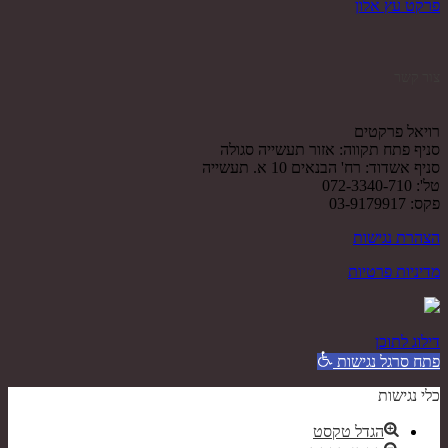
פרקט עץ אלון
צור קשר
רויאל פרקטים
סניף פתח תקווה: אזור תעשייה סגולה
סניף אשדוד: רח' הבנאים 10 א. תעשייה
טל': 072-3340-710
פקס: 03-9179917
הצהרת נגישות
מדיניות פרטיות
דילוג לתוכן
פתח סרגל נגישות
כלי נגישות
הגדל טקסט