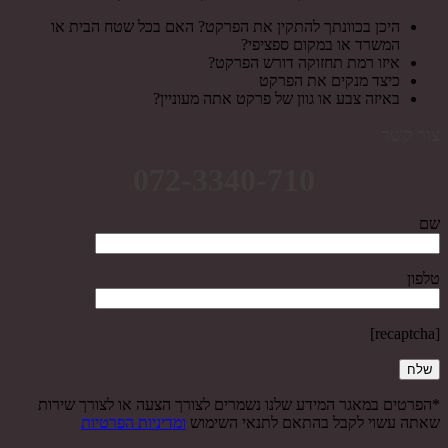
היכן בכוונתך להתקין את הפרקט? האם בכל שטח הבית או
המשרד או במקום ספציפי?
איזו רמת תחזוקה דורש הפרקט?
כיצד מנקים את הפרקט
באיזה צבע או גוון של פרקט אתה מעוניין?
צור קשר
072-3340-710
שם
טלפון
[recaptcha]
*הפרטים במאגר המידע שלנו נשמרים לצורך הצעה או לצורך שירות
שאתה עשוי לקבל בהתאם לתנאי השימוש
ומדיניות הפרטיות