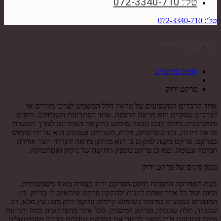
טל': 072-3340-710
טל’: 072-3340-710
פרקט ירוק
רויאל פרקטים
פרקט ירוק
אחד הדברים המשפיעים על מראה חלל המשמש לצרכי מגורים או
לצרכים עסקיים הוא מראה הרצפה. אחד הפתרונות השכיחים, היפים
והמעוצבים ביותר בהם נעשה שימוש בתקופה האחרונה לצורך העשרת
מראה דירות, בתים פרטיים, וילות, משרדים ועסקים הוא על ידי שימוש
בפרקט. פרקט מקנה למקום בו הוא מותקן מראה יוקרתי ויוצר אווירה
חמימה ונעימה. כמו כן פרקט מספק תחושה של ניקיון ואסתטיקה.
מגוון סוגים של פרקט ירוק
בעת האחרונה התפתח תחום הפרקט ירוק בצורה מאוד משמעותית,
וכיום יכול כל אחד ואחת לקנות ולהתקין פרקט שיתאים לו בדיוק. בין
המוצרים הנפוצים במיוחד בשימוש קיימים פרקט ירוק מסוג עץ מלא, רב
שכבתי, תלת שכבתי, ופרקט למינציה. לכל אחד מהפרקטים כמה יתרונות
וכמה חסרונות ולכן חשוב לבחור את הפרקט שיהלום בצורה מקסימאלית