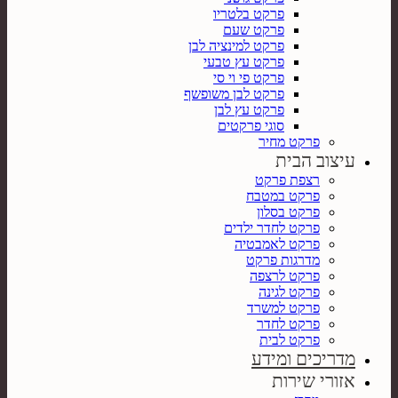
פרקט בלטריו
פרקט שעם
פרקט למינציה לבן
פרקט עץ טבעי
פרקט פי וי סי
פרקט לבן משופשף
פרקט עץ לבן
סוגי פרקטים
פרקט מחיר
עיצוב הבית
רצפת פרקט
פרקט במטבח
פרקט בסלון
פרקט לחדר ילדים
פרקט לאמבטיה
מדרגות פרקט
פרקט לרצפה
פרקט לגינה
פרקט למשרד
פרקט לחדר
פרקט לבית
מדריכים ומידע
אזורי שירות