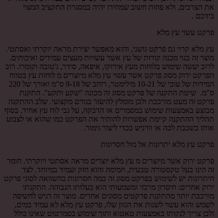
את הצרכים, ולא פחות חשוב שמחירו יהיה במסגרת התקציב המצוי
בידכם .
פרקט עשוי עץ מלא
עץ מלא קרוי גם פרקט גושני, והוא מאפשר יצירת מראה יוקרתי ואסתטי.
מוצר זה בנוי מכנה קורות של עץ אשר עשויות מעצים עמידים ואיכותים.
לרוב יעשה שימוש בלוחות מעץ אירוקו, איפאה, סידר, ג'טובה וקומרו. רוב
הפרקט ירוק מסוג פרקט אשר עשוי עץ מלא מיוצרים מ לוחות עץ בטווח
המידות של עובי של 10-21 מילימטר, רוחב של 9-18 ס"מ ואורך של 220
ס"מ. שיטת התקנה של פרקט מסוג זה מכונה "שקע ותקע". התקנת
פרקט זה מעט מורכבת ולכן מומלץ להיעזר בגורם מקצועי. שלב ההתקנה
מבוצע באמצעות שימוש במסמרים או הדבקה, על גבי לוח עץ אחיד. בסוף
תהליך ההתקנה קיימת אפשרות להותיר את הפרקט כמו שהוא או לצבוע
אותו בשכבת לכה או וורניש בכדי ליצור גימור.
פרקט עץ מלא יתרונות אל מול חסרונות
פרקט ירוק אשר מיוצרים מ עץ מלא יוצרים מראה אסתטי ויוקרתי. חומר
זה הינו בעל טקסטורה טבעית, חמימה והוא חזק ועמיד במיוחד. לצד
היתרונות יש לשימוש בפרקט מסוג זה כמה חסרונות בהשוואה לסוגי פרקט
ירוק אחרים: חיסרון מרכזי ומשמעותי הוא בעלותו הגבוהה. התקנתו
מורכבת יותר מהתקנת פרקטים מסוגים אחרים. מוצר זה רגיש לחשיפה
לשמש והוא עשוי לשנות את הגוון שלו, פרקט עץ מלא לא עמיד במים,
ולכן צריך לנקותו באמצעות טאטוא ותוך שימוש בסמרטוט שאינו כולל