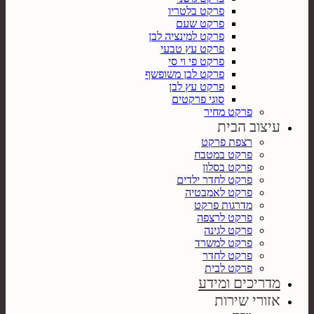
פרקט בלטריו
פרקט שעם
פרקט למינציה לבן
פרקט עץ טבעי
פרקט פי וי סי
פרקט לבן משופשף
פרקט עץ לבן
סוגי פרקטים
פרקט מחיר
עיצוב הבית
רצפת פרקט
פרקט במטבח
פרקט בסלון
פרקט לחדר ילדים
פרקט לאמבטיה
מדרגות פרקט
פרקט לרצפה
פרקט לגינה
פרקט למשרד
פרקט לחדר
פרקט לבית
מדריכים ומידע
אזורי שירות