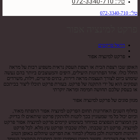
טל': 072-3340-710
טל’: 072-3340-710
פרקט למינציה אפור
רויאל פרקטים
פרקט למינציה אפור
האופן שבו רצפת הבית או רצפת העסק נראית משפיע רבות על מראה
החלל כולו. אחד הפתרונות היעילים, היפים והמעוצבים ביותר בהם נעשה
שימוש כיום לצורך העצמת מראה דירות, בתים פרטיים, וילות, משרדים
ועסקים הוא על ידי התקנה של פרקט. בעזרת פרקט תוכלו ליצור בביתכם
או בעסק שלכם תחושה חמימה ומראה יוקרתי
מגוון סוגים של פרקט למינציה אפור
בחלוף השנים האחרונות תחום הפרקט למינציה אפור התפתח מאוד,
וכיום יכול כל מי שמעוניין בכך לקנות ולהתקין פרקט שיתאים לו בדיוק.
בין המוצרים הנפוצים במיוחד בשימוש קיימים פרקט למינציה אפור פרקט
למינציה, פרקט רב שכבתי, תלת שכבתי ופרקט עץ מלא. לכל פרקט
יתרונות וחסרונות ולכן מומלץ לבחור את הפרקט שיהלום באופן הטוב
ביותר את הצרכים, וחשוב כמובן שמחירו יהיה במסגרת התקציב העומד