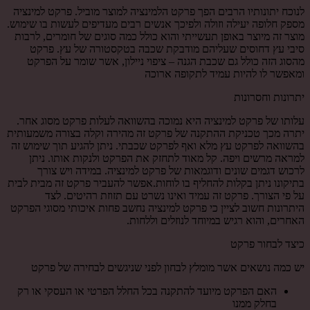
לנוכח יתונותיו הרבים הפך פרקט הלמינציה למוצר מוביל. פרקט למינציה
מספק חלופה יעילה וזולה ולפיכך אנשים רבים מעדיפים לעשות בו שימוש.
מוצר זה מיוצר באופן תעשייתי והוא כולל כמה סוגים של חומרים, לרבות
סיבי עץ דחוסים שעליהם מודבקת שכבה בטקסטורה של עץ. פרקט
מהסוג הזה כולל גם שכבת הגנה – ציפוי ניילון, אשר שומר על הפרקט
ומאפשר לו להיות עמיד לתקופה ארוכה
יתרונות וחסרונות
עלותו של פרקט למינציה היא נמוכה בהשוואה לעלות פרקט מסוג אחר.
יתרה מכך טכניקת ההתקנה של פרקט זה מהירה וקלה בצורה משמעותית
בהשוואה לפרקט עץ מלא ואף לפרקט שכבתי. ניתן להגיע תוך שימוש זה
למראה מרשים ויפה. קל מאוד לתחזק את הפרקט ולנקות אותו. ניתן
לרכוש דגמים שונים ודוגמאות של פרקט למינציה. במידה ויש צורך
בתיקונו ניתן בקלות להחליף בו לוחות.אפשר להעביר פרקט זה מבית לבית
על פי הצורך. פרקט זה עמיד ואינו נשרט עם תזוזת רהיטים. לצד
היתרונות חשוב לציין כי פרקט למינציה נחשב פחות איכותי מסוגי הפרקט
האחרים, והוא רגיש במיוחד לנוזלים וללחות.
כיצד לבחור פרקט
יש כמה נושאים אשר מומלץ לבחון לפני שניגשים לבחירה של פרקט
האם הפרקט מיועד להתקנה בכל החלל הפרטי או העסקי או רק
בחלק ממנו