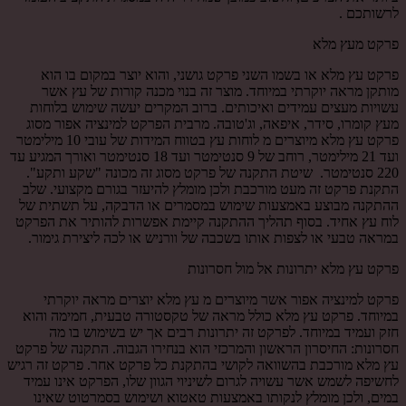
לרשותכם .
פרקט מעץ מלא
פרקט עץ מלא או בשמו השני פרקט גושני, והוא יוצר במקום בו הוא
מותקן מראה יוקרתי במיוחד. מוצר זה בנוי מכנה קורות של עץ אשר
עשויות מעצים עמידים ואיכותים. ברוב המקרים יעשה שימוש בלוחות
מעץ קומרו, סידר, איפאה, וג'טובה. מרבית הפרקט למינציה אפור מסוג
פרקט עץ מלא מיוצרים מ לוחות עץ בטווח המידות של עובי 10 מילימטר
ועד 21 מילימטר, רוחב של 9 סנטימטר ועד 18 סנטימטר ואורך המגיע עד
220 סנטימטר. שיטת התקנה של פרקט מסוג זה מכונה "שקע ותקע".
התקנת פרקט זה מעט מורכבת ולכן מומלץ להיעזר בגורם מקצועי. שלב
ההתקנה מבוצע באמצעות שימוש במסמרים או הדבקה, על תשתית של
לוח עץ אחיד. בסוף תהליך ההתקנה קיימת אפשרות להותיר את הפרקט
במראה טבעי או לצפות אותו בשכבה של וורניש או לכה ליצירת גימור.
פרקט עץ מלא יתרונות אל מול חסרונות
פרקט למינציה אפור אשר מיוצרים מ עץ מלא יוצרים מראה יוקרתי
במיוחד. פרקט עץ מלא כולל מראה של טקסטורה טבעית, חמימה והוא
חזק ועמיד במיוחד. לפרקט זה יתרונות רבים אך יש בשימוש בו מה
חסרונות: החיסרון הראשון והמרכזי הוא בנחירו הגבוה. התקנה של פרקט
עץ מלא מורכבת בהשוואה לקושי בהתקנת כל פרקט אחר. פרקט זה רגיש
לחשיפה לשמש אשר עשויה לגרום לשיניוי הגוון שלו, הפרקט אינו עמיד
במים, ולכן מומלץ לנקותו באמצעות טאטוא ושימוש בסמרטוט שאינו