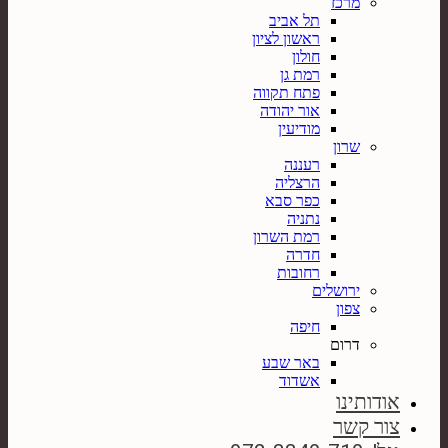
מרכז
תל אביב
ראשון לציון
חולון
רמת גן
פתח תקווה
אור יהודה
מודיעין
שרון
רעננה
הרצליה
כפר סבא
נתניה
רמת השרון
חדרה
רחובות
ירושלים
צפון
חיפה
דרום
באר שבע
אשדוד
אודותינו
צור קשר