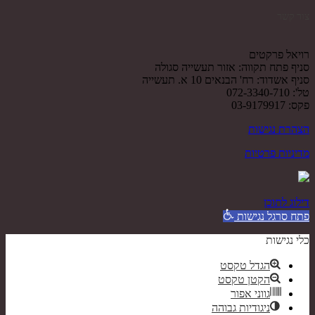
צור קשר
רויאל פרקטים
סניף פתח תקווה: אזור תעשייה סגולה
סניף אשדוד: רח' הבנאים 10 א. תעשייה
טל': 072-3340-710
פקס: 03-9179917
הצהרת נגישות
מדיניות פרטיות
דילוג לתוכן
פתח סרגל נגישות
כלי נגישות
הגדל טקסט
הקטן טקסט
גווני אפור
ניגודיות גבוהה