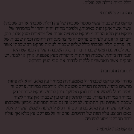
כולל כמות גדולה של נוזלים.
מהו פרקט שכבתי
פרקט עץ שכבתי עשוי מספר שכבות של עץ (תלת שכבתי או רב שכבתי),
אשר אשר אינן זהות באיכותן, ולפיכך מחירו יהיה יותר זול מהמחיר של
פרקט עץ מלא הרבה מ פרקט למינציה אפור אלו מיוצרים מעץ אלון, בוק,
דובדבן או וונגה. לעיתים פרקט זה מיוצר מנסורת דחוסה וכמה שכבות של
עץ. פרקט תלת שכבתי כולל שלוש שכבות לעומת פרקט רב שכבתי אשר
יכול לכלול גם חמש שכבות. בדרך כלל השכבה העליונה בפרקט היא
העמידה ביותר. שכבות תחתונות מיוצרות מעץ צפצפה, אורן או לבנה. יש
ספקים אשר מאפשרים ללקוח לבחור את סוגי העץ בפרקט
יתרונות וחסרונות
מחירו של פרקט שכבתי זול משמעותית ממחיר עץ מלא, והוא לא פחות
מרשים ביופיו. התקנת הפרקט פשוטה ולא מורכבת במיוחד. פרקט זה
עמיד ויכול לשמש אתכם לזמן ממושך. ניתן לרכוש פרקט שכבתי דק
במיוחד במידת הצורך. בכדי להתקין פרט עץ שכבתי אין צורך ליצור
שכבת תשתית עץ תחתונה. לפרקט זה גם כמה חסרונות: מכיוון ששכבתו
העליונה עשויה עץ מלא, גם פרקט זה רגיש לחשיפה לשמש ועשוי להינזק
באם תבוצע עליו הזזה של רהיטים. פרט זה זול מפרקט עץ מלא אך עולה
יותר מפרקט מסוג למינציה.
פרקט מסוג למינציה