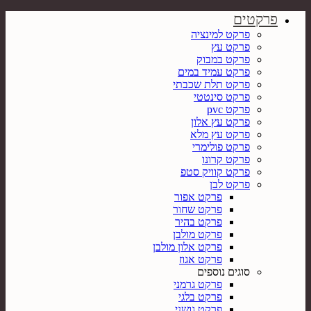
פרקטים
פרקט למינציה
פרקט עץ
פרקט במבוק
פרקט עמיד במים
פרקט תלת שכבתי
פרקט סינטטי
פרקט pvc
פרקט עץ אלון
פרקט עץ מלא
פרקט פולימרי
פרקט קרונו
פרקט קוויק סטפ
פרקט לבן
פרקט אפור
פרקט שחור
פרקט בהיר
פרקט מולבן
פרקט אלון מולבן
פרקט אגוז
סוגים נוספים
פרקט גרמני
פרקט בלגי
פרקט גושני