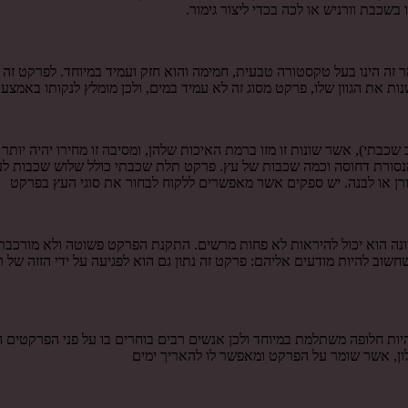
בת וורניש או לכה בכדי ליצור גימור.
ר זה הינו בעל טקסטורה טבעית, חמימה והוא חזק ועמיד במיוחד. לפרקט זה 
ת את הגוון שלו, פרקט מסוג זה לא עמיד במים, ולכן מומלץ לנקותו באמצ
תי), אשר שונות זו מזו ברמת האיכות שלהן, ומסיבה זו מחירו יהיה יותר 
צר מנסורת דחוסה וכמה שכבות של עץ. פרקט תלת שכבתי כולל שלוש שכבות 
רן או לבנה. יש ספקים אשר מאפשרים ללקוח לבחור את סוגי העץ בפרקט
ונה הוא יכול להיראות לא פחות מרשים. התקנת הפרקט פשוטה ולא מורכבת 
וב להיות מודעים אליהם: פרקט זה נתון גם הוא לפגיעה על ידי הזזה של 
היות חלופה משתלמת במיוחד ולכן אנשים רבים בוחרים בו על פני הפרקטים 
ילון, אשר שומר על הפרקט ומאפשר לו להאריך ימים