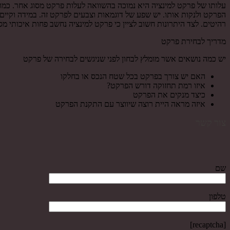
עלותו של פרקט למינציה היא נמוכה בהשוואה לעלות פרקט מסוג אחר. כמו
הפרקט ולנקות אותו. יש שפע של דוגמאות וצבעים לפרקט זה. במידה וקיים
רהיטים. לצד היתרונות חשוב לציין כי פרקט למינציה נחשב פחות איכותי מסו
מדריך לבחירת פרקט
יש כמה נושאים אשר מומלץ לבחון לפני שניגשים לבחירה של פרקט
האם יש צורך בפרקט בכל שטח הנכס או בחלקו
איזו רמת תחזוקה דורש הפרקט?
כיצד מנקים את הפרקט
איזה מראה היית רוצה שיווצר עם התקנת הפרקט
צור קשר
שם
טלפון
[recaptcha]