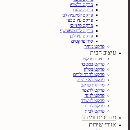
פרקט בלטריו
פרקט שעם
פרקט למינציה לבן
פרקט עץ טבעי
פרקט פי וי סי
פרקט לבן משופשף
פרקט עץ לבן
סוגי פרקטים
פרקט מחיר
עיצוב הבית
רצפת פרקט
פרקט במטבח
פרקט בסלון
פרקט לחדר ילדים
פרקט לאמבטיה
מדרגות פרקט
פרקט לרצפה
פרקט לגינה
פרקט למשרד
פרקט לחדר
פרקט לבית
מדריכים ומידע
אזורי שירות