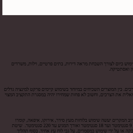
מוש כיום לצורך השבחת מראה דירות, בתים פרטיים, וילות, משרדים
ן ואסתטיקה.
ים. בין המוצרים השכיחים במיוחד בשימוש קיימים פרקט למינציה גדלים
מאלית את הצרכים, וחשוב לא פחות שמחירו יהיה במסגרת התקציב המצוי
וב המקרים יעשה שימוש בלוחות מעץ סידר, אירוקו, איפאה, קומרו
וג'טובה. רוב הפרקט למינציה גדלים מסוג פרקט אשר עשוי עץ מלא מיוצרים מ לוחות עץ בטווח המידות של עובי 10 מילימטר ועד 21 מילימטר, רוחב של 9 סנטימטר ועד 18 סנטימטר ואורך המגיע עד 220 סנטימטר. שיטת
 או על ידי שימוש במסמרים, על גבי לוח עץ אחיד. בסוף תהליך