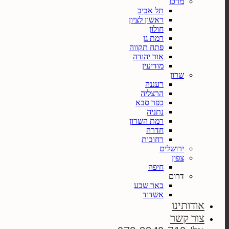
מרכז
תל אביב
ראשון לציון
חולון
רמת גן
פתח תקווה
אור יהודה
מודיעין
שרון
רעננה
הרצליה
כפר סבא
נתניה
רמת השרון
חדרה
רחובות
ירושלים
צפון
חיפה
דרום
באר שבע
אשדוד
אודותינו
צור קשר