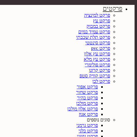
פרקטים
פרקט למינציה
פרקט עץ
פרקט במבוק
פרקט עמיד במים
פרקט תלת שכבתי
פרקט סינטטי
פרקט pvc
פרקט עץ אלון
פרקט עץ מלא
פרקט פולימרי
פרקט קרונו
פרקט קוויק סטפ
פרקט לבן
פרקט אפור
פרקט שחור
פרקט בהיר
פרקט מולבן
פרקט אלון מולבן
פרקט אגוז
סוגים נוספים
פרקט גרמני
פרקט בלגי
פרקט גושני