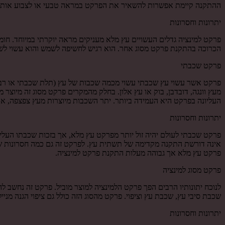
ההתקנה קיימת אפשרות להשאיר את הפרקט במראה טבעי או לצבוע אותו בשכ
יתרונות וחסרונות
פרקט למינציה גדלים העשויים עץ מלא מעניקים מראה יוקרתי במיוחד. חומ
הכרוכה בהתקנת פרקט מסוג אחר. הוא רגיש לחשיפה לשמש והוא עשוי לשנו
פרקט שכבתי
פרקט אשר עשוי עץ שכבתי עשוי מכמה שכבות של עץ (תלת שכבתי או רב שכב
מעץ וונגה, דובדבן, בוק או עץ אלון. בחלק מהמקרים פרקט מסוג זה מיו
העליונה בפרקט היא העמידה ביותר. יתר השכבות מיוצרות מעץ צפצפה, או
יתרונות וחסרונות
פרקט שכבתי לעולם יהיה זול יותר מפרקט עץ מלא, אך בזכות שכבתו העלי
אינה דורשת התקנה מקדימה של תשתית עץ. לפרקט זה גם כמה חסרונות שחש
פרקט עץ מלא אך גבוהה מעלות התקנת פרקט למינציה.
פרקט מסוג למינציה
לנוכח יתונותיו הרבים הפך פרקט הלמינציה למוצר מוביל. פרקט זה נחשב ל
שכבת סיבי עץ, שכבת עץ וציפוי. פרקט מהסוג הזה כולל גם ציפוי הגנה מני
יתרונות וחסרונות