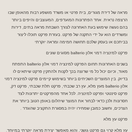
מראה של דירת מגורים, בית פרטי או משרד מושפע רבות מהאופן שבו
הרצפה נראית. אחד הפתרונות המועדפים, המעוצבים והיפים ביותר
בהם נעשה שימוש בעת האחרונה לצורך השבחת מראה בתים, דירות
ומשרדים הוא על ידי התקנה של פרקט. בעזרת פרקט תוכלו ליצור
בביתכם או בעסק שלכם תחושה חמימה ומראה יוקרתי
פרקט למינציה דמוי אלון balterio מסוגים שונים
בשנים האחרונות תחום הפרקט למינציה דמוי אלון balterio התפתח
מאוד, וכיום יכול כל מי שרוצה בכך לקנות ולהתקין פרקט שיתאים לו
בדיוק. בין המוצרים השכיחים ביותר בשימוש קיימים פרקט למינציה דמוי
אלון balterio מעץ מלא, עץ רב שכבתי, פרקט תלת שכבתי, פרקט דק,
פרקט סינטטי ופרקט למינציה. לכל אחד מהפרקטים יתרונות לצד
חסרונות ולכן כדאי לבחור את המוצר שיהלום באופן הטוב ביותר את
הצרכים, וחשוב כמובן שמחירו יהיה במסגרת התקציב שהוגדר .
פרקט עץ מלא
עץ מלא קרוי גם פרקט גושני, והוא מאפשר יצירת מראה יוקרתי במיוחד.