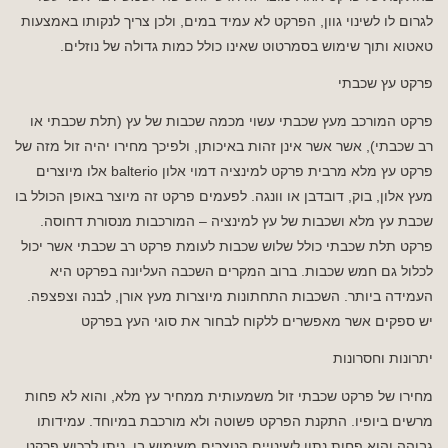
לגרום לו לשינוי גוון, הפרקט לא עמיד במים, ולכן צריך לנקותו באמצעות
טאטוא ותוך שימוש בסמרטוט שאינו כולל כמות גדולה של נוזלים.
פרקט עץ שכבתי
פרקט המורכב מעץ שכבתי עשוי מכמה שכבות של עץ (תלת שכבתי או
רב שכבתי), אשר אשר אינן זהות באיכותן, ולפיכך מחירו יהיה זול מזה של
פרקט עץ מלא מרבית פרקט למינציה דמוי אלון balterio אלו מיוצרים
מעץ אלון, בוק, דובדבן או וונגה. לפעמים פרקט זה מיוצר באופן הכולל בו
שכבת עץ מלא ושכבות של עץ למינציה – המורכבות מנסורת דחוסה.
פרקט תלת שכבתי כולל שלוש שכבות לעומת פרקט רב שכבתי אשר יכול
לכלול גם חמש שכבות. ברוב המקרים השכבה העליונה בפרקט היא
העמידה ביותר. השכבות התחתונות מיוצרות מעץ אורן, לבנה וצפצפה.
יש ספקים אשר מאפשרים ללקוח לבחור את סוגי העץ בפרקט
יתרונות וחסרונות
מחירו של פרקט שכבתי זול משמעותית ממחיר עץ מלא, והוא לא פחות
מרשים ביופיו. התקנת הפרקט פשוטה ולא מורכבת במיוחד. עמידותו
גבוהה והוא פחות נתון לשינויים הנוצרים משימוש בו. ניתן לרכוש פרקט