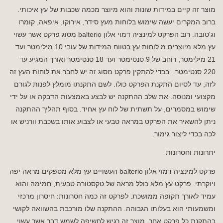
מוצר זה קיים במידות שונות והוא מיוצר מכמה שכבות של עץ איכותי.
ברוב המקרים יעשה שימוש בלוחות מעץ סידר, אירוקו, איפאה, קומרו
וג'טובה. רוב הפרקט למינציה דמוי אלון balterio מסוג פרקט אשר עשוי
עץ מלא מיוצרים מ לוחות עץ בטווח המידות של עובי 10 מילימטר ועד
21 מילימטר, רוחב של 9 סנטימטר ועד 18 סנטימטר ואורך המגיע עד
220 סנטימטר. בכדי להתקין פרקט מסוג זה יש לחבר את לוחות העץ זה
לזה, עד לסיום התקנת הפרקט כולו. לשם התקנתו מומלץ לפנות לגורם
מקצועי ומנוסה. את שלב ההתקנה יש לבצע באמצעות הדבקה או על ידי
שימוש במסמרים, על תשתית של לוח עץ אחיד. בסוף תהליך ההתקנה
ניתן להשאיר את הפרקט במראה טבעי או לצבוע אותו בשכבת וורניש או
לכה בכדי ליצור גימור.
יתרונות וחסרונות
פרקט למינציה דמוי אלון balterio העשויים עץ מלא מספקים מראה יפה
ויוקרתי. פרקט עץ מלא כולל מראה של טקסטורה טבעית, חמימה והוא
עמיד לאורך תקופה ממושכת. לפרקט זה כמה חסרונות: חיסרון מרכזי
ומשמעותי הוא בעלותו הגבוהה. ההתקנה שלו מורכבת בהשוואה לקושי
בהתקנת כל פרקט אחר. מוצר זה רגיש לחשיפה לשמש דבר אשר עשוי