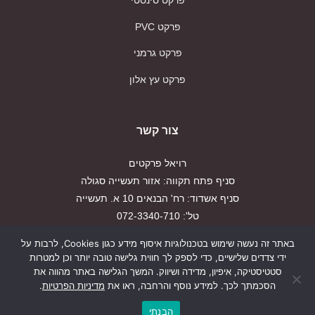
פרקט סינטטי
פרקט PVC
פרקט גרמני
פרקט עץ אלון
צור קשר
רויאל פרקטים
סניף פתח תקווה: אזור תעשייה סגולה
סניף אשדוד: רח' הבנאים 10 א. תעשייה
טל': 072-3340-710
פקס: 03-9179917
באתר זה נעשה שימוש בטכנולוגיות איסוף מידע כגון Cookies, לרבות על
ידי צדדים שלישיים, כדי לספק לך חווית גלישה טובה יותר וכן למטרות
הצהרת נגישות
סטטיסטיקה, איפיון, מדידה ושיווק. המשך הגלישה באתר מהווה את
הסכמתך לכך. למידע נוסף והרחבה, ראו את
מדיניות הפרטיות
.
מדיניות פרטיות
הבנתי