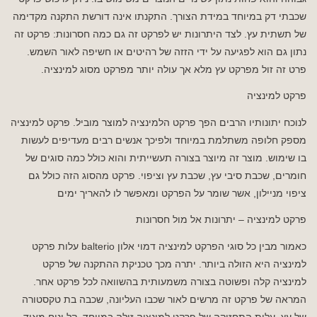
שכבתי דק במיוחד במידת הצורך. התקנתו אינה דורשת התקנה מקדימה
של תשתית עץ. לצד היתרונות יש לפרקט זה גם כמה חסרונות: פרקט זה
נתון גם הוא לפגיעה על ידי הזזה של רהיטים או חשיפה לאור השמש.
פרט זה זול מפרקט עץ מלא אך עולה יותר מפרקט מסוג למינציה.
פרקט למינציה
לנוכח יתונותיו הרבים הפך פרקט הלמינציה למוצר מוביל. פרקט למינציה
מספק חלופה משתלמת במיוחד ולפיכך אנשים רבים מעדיפים לעשות
בו שימוש. מוצר זה מיוצר בצורה תעשייתית והוא כולל כמה סוגים של
חומרים, שכבת סיבי עץ, שכבת עץ וציפוי. פרקט מהסוג הזה כולל גם
ציפוי מניילון, אשר שומר על הפרקט ומאפשר לו להאריך ימים
פרקט למינציה – יתרונות אל מול חסרונות
כאמור מבין כל סוגי הפרקט למינציה דמוי אלון balterio עלות פרקט
למינציה היא הזולה ביותר. יתרה מכך טכניקת ההתקנה של פרקט
למינציה קלה ופשוטה בצורה משמעותית בהשוואה לכל פרקט אחר.
המראה של פרקט זה מרשים לאור שכבו העליונה, שכבה בת טקסטורה
של עץ. עלות התחזוקה של פרקט למינציה זולה במיוחד, קל ונוח מאוד