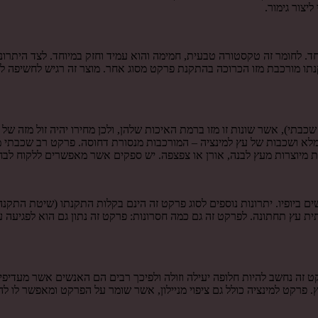
יצור גימור.
חד. לחומר זה טקסטורה טבעית, חמימה והוא עמיד וחזק במיוחד. לצד היתרונ
קנתו מורכבת מזו הכרוכה בהתקנת פרקט מסוג אחר. מוצר זה רגיש לחשיפה לשמ
), אשר שונות זו מזו ברמת האיכות שלהן, ולכן מחירו יהיה זול מזה של פר
עץ מלא ושכבות של עץ למינציה – המורכבות מנסורת דחוסה. פרקט רב שכבתי
 מיוצרות מעץ לבנה, אורן או צפצפה. יש ספקים אשר מאפשרים ללקוח לבח
 ביופיו. יתרונות נוספים לסוג פרקט זה הינם בקלות התקנתו (שיטת התקנה
ת עץ תחתונה. לפרקט זה גם כמה חסרונות: פרקט זה נתון גם הוא לפגיעה 
ט זה נחשב להיות חלופה יעילה וזולה ולפיכך רבים הם האנשים אשר מעדיפי
רקט למינציה כולל גם ציפוי מניילון, אשר שומר על הפרקט ומאפשר לו לה