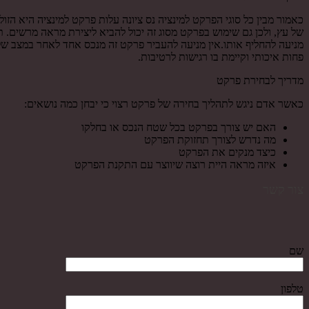
כאמור מבין כל סוגי הפרקט למינציה נס ציונה עלות פרקט למינציה היא 
של עץ, ולכן גם שימוש בפרקט מסוג זה יכול להביא ליצירת מראה מרשים. 
מניעה להחליף אותו.אין מניעה להעביר פרקט זה מנכס אחד לאחר במצב של 
פחות איכותי וקיימת בו רגישות לרטיבות.
מדריך לבחירת פרקט
כאשר אדם ניגש לתהליך בחירה של פרקט רצוי כי יבחן כמה נושאים:
האם יש צורך בפרקט בכל שטח הנכס או בחלקו
מה נדרש לצורך תחזוקת הפרקט
כיצד מנקים את הפרקט
איזה מראה היית רוצה שיווצר עם התקנת הפרקט
צור קשר
שם
טלפון