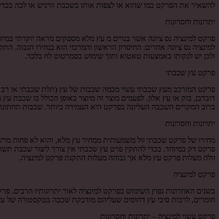
להשאיר את הפרקט כמו שהוא או לצפות אותו בשכבת וורניש או לכה בכדי ל
יתרונות וחסרונות
פרקט למינציה נס ציונה אשר בנויים מ עץ מלא מספקים מראה יוקרתי במיו
למינציה נס ציונה אחרים: החיסרון הראשון והמרכזי הוא בנחירו הגבוה. הת
ולכן יש לנקותו באמצעות טאטוא ותוך שימוש בסמרטוט לח בלבד.
פרקט עץ שכבתי
פרקט המורכב מעץ שכבתי עשוי מכמה שכבות של עץ (תלת שכבתי או רב שכבתי
דובדבן, בוק או עץ אלון. לפעמים מוצר זה מיוצר באופן הכולל בו שכבת 
ברוב המקרים השכבה העליונה בפרקט היא העמידה ביותר. שכבות תחתונות
יתרונות וחסרונות
מחירו של פרקט שכבתי זול משמעותית ממחיר עץ מלא, והוא לא פחות מרשים
פרקט דק במיוחד. בכדי להתקין פרט עץ שכבתי אין צורך ליצור שכבת תשתי
זולה מעלות פרקט עץ מלא אך גבוהה מעלות התקנת פרקט למינציה.
פרקט למינציה
בשנים האחרונות נפוץ השימוש בפרקט למינציה לאור יתרונותיו הרבים. פרק
חומרים, לרבות סיבי עץ דחוסים שעליהם מודבקת שכבה בטקסטורה של עץ. פ
פרקט עשוי למינציה – יתרונות וחסרונות