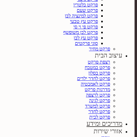
פרקט בלטריו
פרקט שעם
פרקט למינציה לבן
פרקט עץ טבעי
פרקט פי וי סי
פרקט לבן משופשף
פרקט עץ לבן
סוגי פרקטים
פרקט מחיר
עיצוב הבית
רצפת פרקט
פרקט במטבח
פרקט בסלון
פרקט לחדר ילדים
פרקט לאמבטיה
מדרגות פרקט
פרקט לרצפה
פרקט לגינה
פרקט למשרד
פרקט לחדר
פרקט לבית
מדריכים ומידע
אזורי שירות