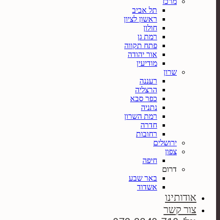
מרכז
תל אביב
ראשון לציון
חולון
רמת גן
פתח תקווה
אור יהודה
מודיעין
שרון
רעננה
הרצליה
כפר סבא
נתניה
רמת השרון
חדרה
רחובות
ירושלים
צפון
חיפה
דרום
באר שבע
אשדוד
אודותינו
צור קשר