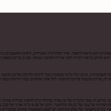
סקיים הוא מראה הרצפה. אחד הפתרונות השכיחים, היפים והמעוצבים ביות
וא מותקן מראה יוקרתי ויוצר אווירה חמימה ונעימה. כמו כן פרקט מספק ת
משמעותית, וכיום יכול כל מי שמעוניין בכך לרכוש ולהתקין פרקט שיענה ב
 דק, פרקט סינטטי ופרקט למינציה. לכל אחד מהסוגים כמה יתרונות וכמה 
 פרקט זה עשוי מקורות של עץ עמיד במיוחד וניתן להשיגו במידות שונות. לר
מרבית
עזר בגורם מקצועי. את שלב ההתקנה יש לבצע באמצעות שימוש במסמרים א