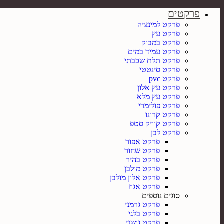
פרקטים
פרקט למינציה
פרקט עץ
פרקט במבוק
פרקט עמיד במים
פרקט תלת שכבתי
פרקט סינטטי
פרקט pvc
פרקט עץ אלון
פרקט עץ מלא
פרקט פולימרי
פרקט קרונו
פרקט קוויק סטפ
פרקט לבן
פרקט אפור
פרקט שחור
פרקט בהיר
פרקט מולבן
פרקט אלון מולבן
פרקט אגוז
סוגים נוספים
פרקט גרמני
פרקט בלגי
פרקט גושני