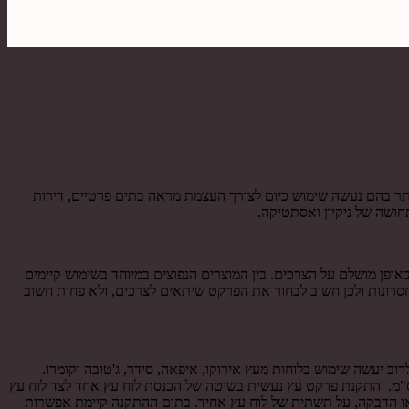
ר בהם נעשה שימוש כיום לצורך העצמת מראה בתים פרטיים, דירות
חושה של ניקיון ואסתטיקה.
אופן מושלם על הצרכים. בין המוצרים הנפוצים במיוחד בשימוש קיימים
חסרונות ולכן חשוב לבחור את הפרקט שיתאים לצרכים, ולא פחות חשוב
וב יעשה שימוש בלוחות מעץ אירוקו, איפאה, סידר, ג'טובה וקומרו.
 הפרקט למינציה נס ציונה מסוג פרקט עץ מלא כוללים לוחות עץ בטווח המידות של עובי של 10-21 מילימטר, רוחב של 9-18 ס"מ ואורך של 220 ס"מ. התקנת פרקט עץ נעשית בשיטה של הכנסת לוח עץ אחד לצד לוח עץ
ו הדבקה, על תשתית של לוח עץ אחיד. בתום ההתקנה קיימת אפשרות