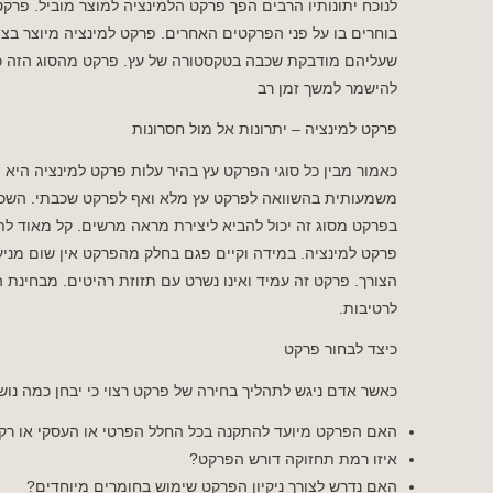
לנוכח יתונותיו הרבים הפך פרקט הלמינציה למוצר מוביל. פרקט
בוחרים בו על פני הפרקטים האחרים. פרקט למינציה מיוצר בצו
שעליהם מודבקת שכבה בטקסטורה של עץ. פרקט מהסוג הזה כולל
להישמר למשך זמן רב
פרקט למינציה – יתרונות אל מול חסרונות
כאמור מבין כל סוגי הפרקט עץ בהיר עלות פרקט למינציה היא 
משמעותית בהשוואה לפרקט עץ מלא ואף לפרקט שכבתי. השכבה
בפרקט מסוג זה יכול להביא ליצירת מראה מרשים. קל מאוד לתח
פרקט למינציה. במידה וקיים פגם בחלק מהפרקט אין שום מני
הצורך. פרקט זה עמיד ואינו נשרט עם תזוזת רהיטים. מבחינת הח
לרטיבות.
כיצד לבחור פרקט
כאשר אדם ניגש לתהליך בחירה של פרקט רצוי כי יבחן כמה נוש
האם הפרקט מיועד להתקנה בכל החלל הפרטי או העסקי או רק
איזו רמת תחזוקה דורש הפרקט?
האם נדרש לצורך ניקיון הפרקט שימוש בחומרים מיוחדים?