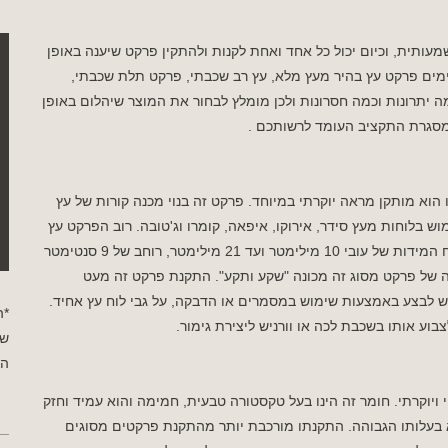
תית, וכיום יכול כל אחד ואחת לקנות ולהתקין פרקט שיענה באופן
ימים פרקט עץ בהיר מעץ מלא, עץ רב שכבתי, פרקט תלת שכבתי,
 יתרונות וכמה חסרונות ולכן מומלץ לבחור את המוצר שיהלום באופן
מסגרת התקציב העומד לרשותכם .
הוא מותקן מראה יוקרתי במיוחד. פרקט זה בנוי מכנה קורות של עץ
 בלוחות מעץ סידר, אירוקו, איפאה, קומרו וג'טובה. רוב הפרקט עץ
בהיר מסוג פרקט אשר עשוי עץ מלא מיוצרים מ לוחות עץ בטווח המידות של עובי 10 מילימטר ועד 21 מילימטר, רוחב של 9 סנטימטר
220 סנטימטר. שיטת התקנה של פרקט מסוג זה מכונה "שקע ותקע". התקנת פרקט זה מעט
ש לבצע באמצעות שימוש במסמרים או הדבקה, על גבי לוח עץ אחיד.
*ה
ע אותו בשכבת לכה או וורניש ליצירת גימור.
שי
הפ
וקרתי. חומר זה הינו בעל טקסטורה טבעית, חמימה והוא עמיד וחזק
א בעלותו הגבוהה. התקנתו מורכבת יותר מהתקנת פרקטים מסוגים