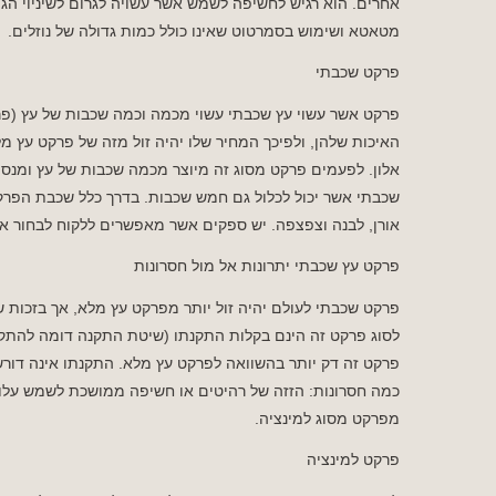
אחרים. הוא רגיש לחשיפה לשמש אשר עשויה לגרום לשיניוי הגוו
מטאטא ושימוש בסמרטוט שאינו כולל כמות גדולה של נוזלים.
פרקט שכבתי
פרקט אשר עשוי עץ שכבתי עשוי מכמה וכמה שכבות של עץ (פר
האיכות שלהן, ולפיכך המחיר שלו יהיה זול מזה של פרקט עץ מל
אלון. לפעמים פרקט מסוג זה מיוצר מכמה שכבות של עץ ומנס
שכבתי אשר יכול לכלול גם חמש שכבות. בדרך כלל שכבת הפרק
אורן, לבנה וצפצפה. יש ספקים אשר מאפשרים ללקוח לבחור א
פרקט עץ שכבתי יתרונות אל מול חסרונות
פרקט שכבתי לעולם יהיה זול יותר מפרקט עץ מלא, אך בזכות ש
לסוג פרקט זה הינם בקלות התקנתו (שיטת התקנה דומה להתקנ
פרקט זה דק יותר בהשוואה לפרקט עץ מלא. התקנתו אינה דור
כמה חסרונות: הזזה של רהיטים או חשיפה ממושכת לשמש עלולי
מפרקט מסוג למינציה.
פרקט למינציה