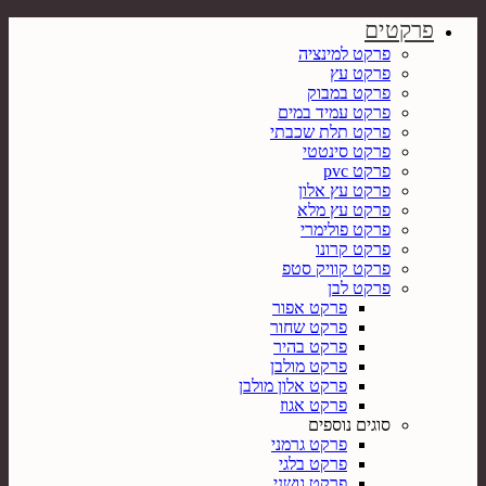
פרקטים
פרקט למינציה
פרקט עץ
פרקט במבוק
פרקט עמיד במים
פרקט תלת שכבתי
פרקט סינטטי
פרקט pvc
פרקט עץ אלון
פרקט עץ מלא
פרקט פולימרי
פרקט קרונו
פרקט קוויק סטפ
פרקט לבן
פרקט אפור
פרקט שחור
פרקט בהיר
פרקט מולבן
פרקט אלון מולבן
פרקט אגוז
סוגים נוספים
פרקט גרמני
פרקט בלגי
פרקט גושני