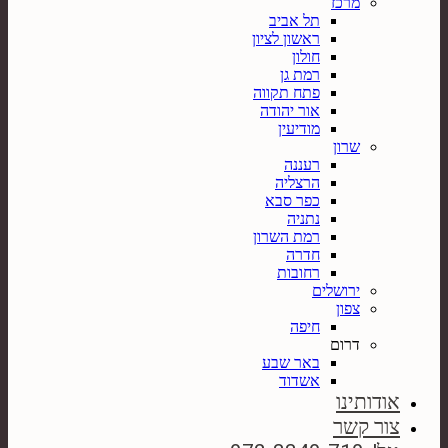
מרכז
תל אביב
ראשון לציון
חולון
רמת גן
פתח תקווה
אור יהודה
מודיעין
שרון
רעננה
הרצליה
כפר סבא
נתניה
רמת השרון
חדרה
רחובות
ירושלים
צפון
חיפה
דרום
באר שבע
אשדוד
אודותינו
צור קשר