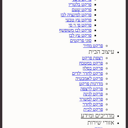
פרקט בלטריו
פרקט שעם
פרקט למינציה לבן
פרקט עץ טבעי
פרקט פי וי סי
פרקט לבן משופשף
פרקט עץ לבן
סוגי פרקטים
פרקט מחיר
עיצוב הבית
רצפת פרקט
פרקט במטבח
פרקט בסלון
פרקט לחדר ילדים
פרקט לאמבטיה
מדרגות פרקט
פרקט לרצפה
פרקט לגינה
פרקט למשרד
פרקט לחדר
פרקט לבית
מדריכים ומידע
אזורי שירות