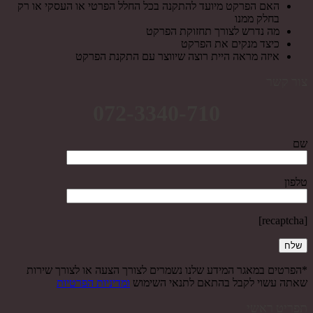
האם הפרקט מיועד להתקנה בכל החלל הפרטי או העסקי או רק
בחלק ממנו
מה נדרש לצורך תחזוקת הפרקט
כיצד מנקים את הפרקט
איזה מראה היית רוצה שיווצר עם התקנת הפרקט
צור קשר
072-3340-710
שם
טלפון
[recaptcha]
*הפרטים במאגר המידע שלנו נשמרים לצורך הצעה או לצורך שירות
שאתה עשוי לקבל בהתאם לתנאי השימוש
ומדיניות הפרטיות
תפריט ראשי