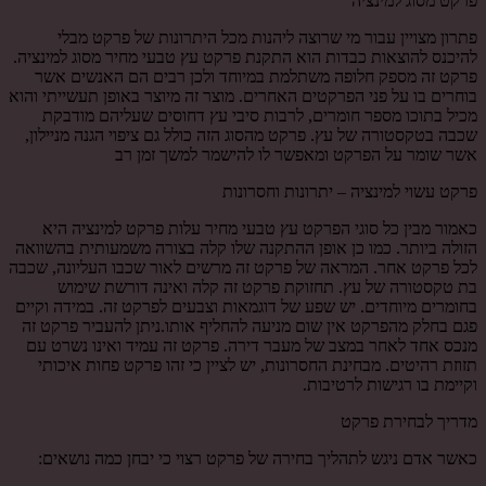
פרקט מסוג למינציה
פתרון מצויין עבור מי שרוצה ליהנות מכל היתרונות של פרקט מבלי
להיכנס להוצאות כבדות הוא התקנת פרקט עץ טבעי מחיר מסוג למינציה.
פרקט זה מספק חלופה משתלמת במיוחד ולכן רבים הם האנשים אשר
בוחרים בו על פני הפרקטים האחרים. מוצר זה מיוצר באופן תעשייתי והוא
מכיל בתוכו מספר חומרים, לרבות סיבי עץ דחוסים שעליהם מודבקת
שכבה בטקסטורה של עץ. פרקט מהסוג הזה כולל גם ציפוי הגנה מניילון,
אשר שומר על הפרקט ומאפשר לו להישמר למשך זמן רב
פרקט עשוי למינציה – יתרונות וחסרונות
כאמור מבין כל סוגי הפרקט עץ טבעי מחיר עלות פרקט למינציה היא
הזולה ביותר. כמו כן אופן ההתקנה שלו קלה בצורה משמעותית בהשוואה
לכל פרקט אחר. המראה של פרקט זה מרשים לאור שכבו העליונה, שכבה
בת טקסטורה של עץ. תחזוקת פרקט זה קלה ואינה דורשת שימוש
בחומרים מיוחדים. יש שפע של דוגמאות וצבעים לפרקט זה. במידה וקיים
פגם בחלק מהפרקט אין שום מניעה להחליף אותו.ניתן להעביר פרקט זה
מנכס אחד לאחר במצב של מעבר דירה. פרקט זה עמיד ואינו נשרט עם
תזוזת רהיטים. מבחינת החסרונות, יש לציין כי זהו פרקט פחות איכותי
וקיימת בו רגישות לרטיבות.
מדריך לבחירת פרקט
כאשר אדם ניגש לתהליך בחירה של פרקט רצוי כי יבחן כמה נושאים: