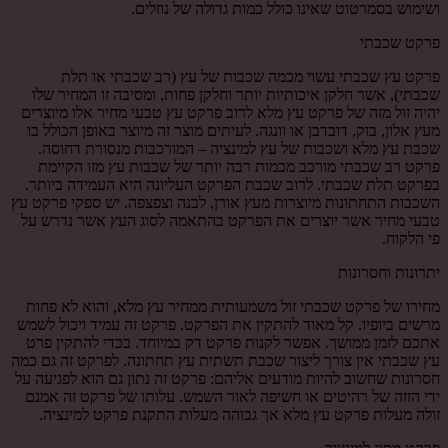
ושימוש בסמרטוט שאינו כולל כמות גדולה של נוזלים.
פרקט שכבתי
פרקט עץ שכבתי עשוי מכמה שכבות של עץ (רב שכבתי או תלת
שכבתי), אשר חלקן איכותיות יותר וחלקן פחות, ומסיבה זו המחיר שלו
יהיה זול מזה של פרקט עץ מלא לרוב פרקט עץ טבעי מחיר אלו מיוצרים
מעץ אלון, בוק, דובדבן או וונגה. לעיתים מוצר זה מיוצר באופן הכולל בו
שכבת עץ מלא ושכבות של עץ למינציה – המורכבות מנסורת דחוסה.
פרקט רב שכבתי מורכב מכמות רבה יותר של שכבות עץ מזו הקיימת
בפרקט תלת שכבתי. לרוב שכבת הפרקט העליונה היא העמידה ביותר.
השכבות התחתונות מיוצרות מעץ אורן, לבנה וצפצפה. יש ספקי פרקט עץ
טבעי מחיר אשר יוצרים את הפרקט בהתאמה לסוג העץ אשר נדרש על
פי הלקוח.
יתרונות וחסרונות
מחירו של פרקט שכבתי זול משמעותית ממחיר עץ מלא, והוא לא פחות
מרשים ביופיו. קל מאוד להתקין את הפרקט. פרקט זה עמיד ויכול לשמש
אתכם לזמן ממושך. אפשר לקנות פרקט דק במיוחד. בכדי להתקין פרט
עץ שכבתי אין צורך ליצור שכבת תשתית עץ תחתונה. לפרקט זה גם כמה
חסרונות שחשוב להיות מודעים אליהם: פרקט זה נתון גם הוא לפגיעה על
ידי הזזה של רהיטים או חשיפה לאור השמש. עלותו של פרקט זה אמנם
זולה מעלות פרקט עץ מלא אך גבוהה מעלות התקנת פרקט למינציה.