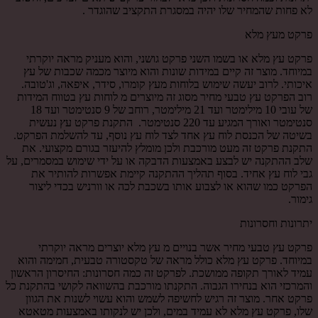
לא פחות שהמחיר שלו יהיה במסגרת התקציב שהוגדר .
פרקט מעץ מלא
פרקט עץ מלא או בשמו השני פרקט גושני, והוא מעניק מראה יוקרתי
במיוחד. מוצר זה קיים במידות שונות והוא מיוצר מכמה שכבות של עץ
איכותי. לרוב יעשה שימוש בלוחות מעץ קומרו, סידר, איפאה, וג'טובה.
רוב הפרקט עץ טבעי מחיר מסוג זה מיוצרים מ לוחות עץ בטווח המידות
של עובי 10 מילימטר ועד 21 מילימטר, רוחב של 9 סנטימטר ועד 18
סנטימטר ואורך המגיע עד 220 סנטימטר. התקנת פרקט עץ נעשית
בשיטה של הכנסת לוח עץ אחד לצד לוח עץ נוסף, עד להשלמת הפרקט.
התקנת פרקט זה מעט מורכבת ולכן מומלץ להיעזר בגורם מקצועי. את
שלב ההתקנה יש לבצע באמצעות הדבקה או על ידי שימוש במסמרים, על
גבי לוח עץ אחיד. בסוף תהליך ההתקנה קיימת אפשרות להותיר את
הפרקט כמו שהוא או לצבוע אותו בשכבת לכה או וורניש בכדי ליצור
גימור.
יתרונות וחסרונות
פרקט עץ טבעי מחיר אשר בנויים מ עץ מלא יוצרים מראה יוקרתי
במיוחד. פרקט עץ מלא כולל מראה של טקסטורה טבעית, חמימה והוא
עמיד לאורך תקופה ממושכת. לפרקט זה כמה חסרונות: החיסרון הראשון
והמרכזי הוא בנחירו הגבוה. התקנתו מורכבת בהשוואה לקושי בהתקנת כל
פרקט אחר. מוצר זה רגיש לחשיפה לשמש והוא עשוי לשנות את הגוון
שלו, פרקט עץ מלא לא עמיד במים, ולכן יש לנקותו באמצעות מטאטא