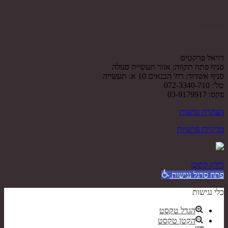
צור קשר
רויאל פרקטים
סניף פתח תקווה: אזור תעשייה סגולה
סניף אשדוד: רח' הבנאים 10 א. תעשייה
טל': 072-3340-710
פקס: 03-9179917
הצהרת נגישות
מדיניות פרטיות
דילוג לתוכן
פתח סרגל נגישות
כלי נגישות
הגדל טקסט
הקטן טקסט