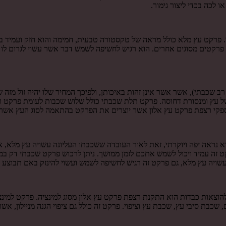
לכה בכדי ליצור גימור.
פרקט עץ מלא כולל מראה של טקסטורה טבעית, חמימה והוא חזק ועמיד במיו
קטים מסוגים אחרים. הוא רגיש לחשיפה לשמש דבר אשר עשוי לגרום לו לשינ
כבתי), אשר אשר אינן זהות באיכותן, ולפיכך המחיר שלו יהיה זול מזה ש
 של עץ ומנסורת דחוסה. פרקט תלת שכבתי כולל שלוש שכבות לעומת פרקט 
 ספקי רצפת פרקט עץ אלון אשר יוצרים את הפרקט בהתאמה לסוג העץ אשר 
נראה יפה ויוקרתי, זאת לאור העובדה ששכבתו העליונה עשויה עץ מלא, אך
 זה עמיד ויכול לשמש אתכם לזמן ממושך. ניתן לרכוש פרקט שכבתי דק במי
שויה עץ מלא, גם פרקט זה רגיש לחשיפה לשמש ועשוי להינזק באם תבוצע על
להוצאות כבדות הוא התקנת רצפת פרקט עץ אלון מסוג למינציה. פרקט למינצי
 שכבת סיבי עץ, שכבת עץ וציפוי. פרקט זה כולל גם ציפוי הגנה מניילון, 