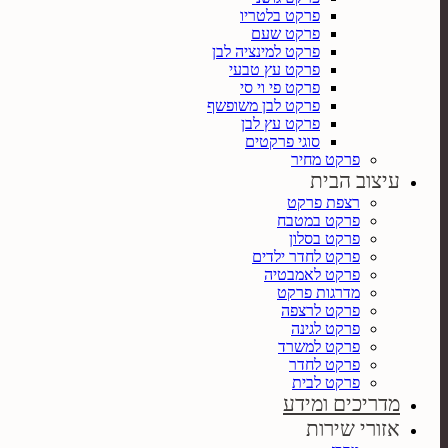
פרקט בלטריו
פרקט שעם
פרקט למינציה לבן
פרקט עץ טבעי
פרקט פי וי סי
פרקט לבן משופשף
פרקט עץ לבן
סוגי פרקטים
פרקט מחיר
עיצוב הבית
רצפת פרקט
פרקט במטבח
פרקט בסלון
פרקט לחדר ילדים
פרקט לאמבטיה
מדרגות פרקט
פרקט לרצפה
פרקט לגינה
פרקט למשרד
פרקט לחדר
פרקט לבית
מדריכים ומידע
אזורי שירות