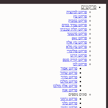
פרקטים
פרקט למינציה
פרקט עץ
פרקט במבוק
פרקט עמיד במים
פרקט תלת שכבתי
פרקט סינטטי
פרקט pvc
פרקט עץ אלון
פרקט עץ מלא
פרקט פולימרי
פרקט קרונו
פרקט קוויק סטפ
פרקט לבן
פרקט אפור
פרקט שחור
פרקט בהיר
פרקט מולבן
פרקט אלון מולבן
פרקט אגוז
סוגים נוספים
פרקט גרמני
פרקט בלגי
פרקט גושני