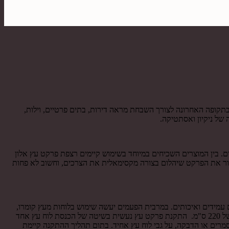
תקופה האחרונה לצורך השבחת מראה דירות, בתים פרטיים, וילות,
של ניקיון ואסתטיקה.
. בין המוצרים השכיחים במיוחד בשימוש קיימים רצפת פרקט עץ אלון
חור את הפרקט שיהלום בצורה מקסימאלית את הצרכים, וחשוב לא פחות
ם עמידים ואיכותים. במרבית הפעמים יעשה שימוש בלוחות מעץ קומרו,
סידר, איפאה, וג'טובה. רוב הרצפת פרקט עץ אלון מסוג זה מיוצרים מ לוחות עץ בטווח המידות של עובי של 10-21 מילימטר, רוחב של 9-18 ס"מ ואורך של 220 ס"מ. התקנת פרקט עץ נעשית בשיטה של הכנסת לוח עץ אחד
רים או הדבקה, על גבי לוח עץ אחיד. בתום תהליך ההתקנה קיימת