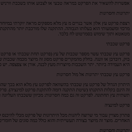
אפשרות להשאיר את הפרקט במראה טבעי או לצבוע אותו בשכבת וורניש או 
יתרונות וחסרונות
רצפת פרקט עץ אלון אשר בנויים מ עץ מלא מספקים מראה יוקרתי במיוחד. 
מרכזי ומשמעותי הוא בעלותו הגבוהה. ההתקנה שלו מורכבת יותר מהתקנת פר
מטאטא ותוך שימוש בסמרטוט לח בלבד.
פרקט שכבתי
פרקט עץ שכבתי עשוי מספר שכבות של עץ (פרקט תחת שכבתי או פרקט רב ש
בוק, דובדבן או וונגה. בחלק מהמקרים פרקט מסוג זה מיוצר מכמה שכבות
היא העמידה ביותר. יתר השכבות מיוצרות מעץ לבנה, אורן או צפצפה. יש
פרקט עץ שכבתי יתרונות אל מול חסרונות
היתרון הגדול של פרקט עץ שכבתי בהשוואה לפרקט עץ מלא הוא בכך שהוא 
זה הינם בקלות התקנתו (שיטת התקנה דומה להתקנת פרקט למינציה). פרקט
תשתית עץ תחתונה. לפרקט זה גם כמה חסרונות: מכיוון ששכבתו העליונה ע
פרקט למינציה
פתרון מצויין עבור מי שרוצה ליהנות מכל היתרונות של פרקט מבלי להיכנס 
האחרים. מוצר זה מיוצר בצורה תעשייתית והוא כולל כמה סוגים של חומרים,
יתרונות וחסרונות