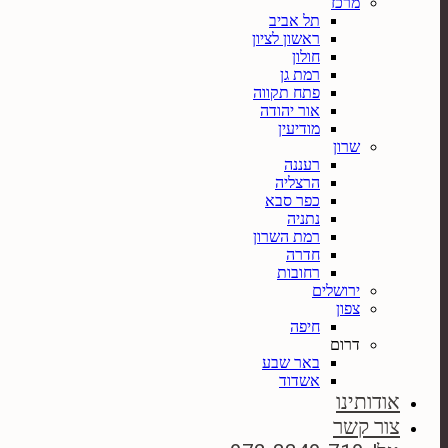
מרכז
תל אביב
ראשון לציון
חולון
רמת גן
פתח תקווה
אור יהודה
מודיעין
שרון
רעננה
הרצליה
כפר סבא
נתניה
רמת השרון
חדרה
רחובות
ירושלים
צפון
חיפה
דרום
באר שבע
אשדוד
אודותינו
צור קשר