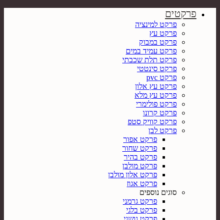
פרקטים
פרקט למינציה
פרקט עץ
פרקט במבוק
פרקט עמיד במים
פרקט תלת שכבתי
פרקט סינטטי
פרקט pvc
פרקט עץ אלון
פרקט עץ מלא
פרקט פולימרי
פרקט קרונו
פרקט קוויק סטפ
פרקט לבן
פרקט אפור
פרקט שחור
פרקט בהיר
פרקט מולבן
פרקט אלון מולבן
פרקט אגוז
סוגים נוספים
פרקט גרמני
פרקט בלגי
פרקט גושני