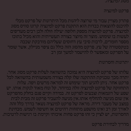
מסוג למינציה.
פרקט למינציה
פתרון מצויין עבור מי שרוצה ליהנות מכל היתרונות של פרקט מבלי
להיכנס להוצאות כבדות הוא התקנת פרקט למינציה קרונו סוויס מסוג
למינציה. פרקט למינציה מספק חלופה יעילה וזולה ולכן רבים מעדיפים
לעשות בו שימוש. מוצר זה מיוצר בצורה תעשייתית והוא מכיל בתוכו
מספר חומרים, לרבות סיבי עץ דחוסים שעליהם מודבקת שכבה
בטקסטורה של עץ. פרקט מהסוג הזה כולל גם ציפוי מניילון, אשר שומר
על הפרקט ומאפשר לו להישמר למשך זמן רב
יתרונות וחסרונות
עלותו של פרקט למינציה היא נמוכה בהשוואה לעלות פרקט מסוג אחר.
יתרה מכך טכניקת ההתקנה שלו קלה בצורה משמעותית בהשוואה לכל
פרקט אחר. ניתן להגיע תוך שימוש זה למראה מרשים ויפה. עלות
התחזוקה של פרקט למינציה זולה במיוחד, קל ונוח מאוד לנקות אותו. יש
שפע של דוגמאות וצבעים לפרקט זה. במידה וקיים פגם בחלק מהפרקט
אין שום מניעה להחליף אותו.אין מניעה להעביר פרקט זה מבית לבית
במצב של מעבר דירה. מראה של פרקט למינציה נשאר בדרך כלל זהה
לאורך זמן רב ואינו מושפע מתזוזות רהיטים או חשיפה לשמש. מבחינת
החסרונות, יש לציין כי זהו פרקט פחות איכותי וקיימת בו רגישות לרטיבות.
מדריך לבחירת פרקט