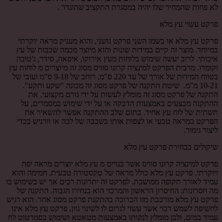
לא פחות שהמחיר שלו יהיה במסגרת התקציב שהוגדר .
פרקט עשוי עץ מלא
פרקט עץ מלא או בשמו השני פרקט גושני, והוא מעניק מראה יוקרתי
במיוחד. מוצר זה קיים במידות שונות והוא מיוצר מכמה שכבות של עץ
איכותי. לרוב יעשה שימוש בלוחות מעץ אירוקו, איפאה, סידר, ג'טובה
וקומרו. מרבית הפרקט למינציה קרונו סוויס מסוג זה מיוצרים מ לוחות עץ
בטווח המידות של אורך של עד 220 ס"מ, רוחב של 9-18 ס"מ ועובי של
10-21 מ"מ. שיטת התקנה של פרקט מסוג זה מכונה "שקע ותקע".
התקנה של פרקט מסוג זה מומלץ לעשות על ידי גורם מקצועי. את
ההתקנה מבצעים באמצעות הדבקה או על ידי שימוש במסמרים, על
תשתית של לוח עץ אחיד. בתום שלב ההתקנה אפשר להשאיר את
הפרקט במראה טבעי או לצפות אותו בשכבה של לכה או וורניש בכדי
ליצור גימור.
שיקולים בבחירת פרקט עץ מלא
פרקט למינציה קרונו סוויס אשר בנויים מ עץ מלא יוצרים מראה יפה
ויוקרתי. פרקט עץ מלא כולל מראה של טקסטורה טבעית, חמימה והוא
עמיד לאורך תקופה ממושכת. לפרקט זה יתרונות רבים אך יש בשימוש בו
מה חסרונות: החיסרון הראשון והמרכזי הוא בנחירו הגבוה. התקנה של
פרקט עץ מלא מורכבת מזו הכרוכה בהתקנת פרקט מסוג אחר. הוא רגיש
לחשיפה לשמש דבר אשר עשוי לגרום לו לשינוי גוון, פרקט עץ מלא אינו
עמיד במים, ולכן מומלץ לנקותו באמצעות מטאטא ושימוש בסמרטוט לח