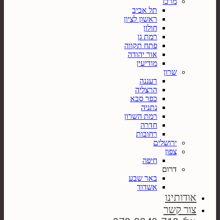
מרכז
תל אביב
ראשון לציון
חולון
רמת גן
פתח תקווה
אור יהודה
מודיעין
שרון
רעננה
הרצליה
כפר סבא
נתניה
רמת השרון
חדרה
רחובות
ירושלים
צפון
חיפה
דרום
באר שבע
אשדוד
אודותינו
צור קשר