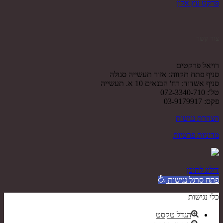
פרקט עץ אלון
צור קשר
רויאל פרקטים
סניף פתח תקווה: אזור תעשייה סגולה
סניף אשדוד: רח' הבנאים 10 א. תעשייה
טל': 072-3340-710
פקס: 03-9179917
הצהרת נגישות
מדיניות פרטיות
דילוג לתוכן
פתח סרגל נגישות
כלי נגישות
הגדל טקסט