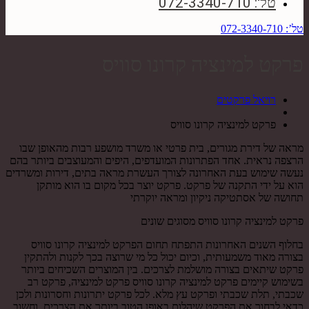
טל': 072-3340-710
טל’: 072-3340-710
פרקט למינציה קרונו סוויס
רויאל פרקטים
פרקט למינציה קרונו סוויס
מראה של דירת מגורים, בית פרטי או משרד מושפע רבות מהאופן שבו
הרצפה נראית. אחד הפתרונות המועדפים, היפים והמעוצבים ביותר בהם
נעשה שימוש בעת האחרונה לצורך העשרת מראה בתים, דירות ומשרדים
הוא על ידי התקנה של פרקט. פרקט יוצר בכל מקום בו הוא מותקן
תחושה של אסתטיקה ניקיון ומראה יוקרתי
פרקט למינציה קרונו סוויס מסוגים שונים
בחלוף השנים האחרונות התפתח תחום הפרקט למינציה קרונו סוויס
בצורה מאוד משמעותית, וכיום יכול כל מי שרוצה בכך לקנות ולהתקין
פרקט שיתאים בצורה מושלמת לצרכים. בין המוצרים השכיחים ביותר
בשימוש קיימים פרקט למינציה קרונו סוויס פרקט למינציה, פרקט רב
שכבתי, תלת שכבתי ופרקט עץ מלא. לכל פרקט יתרונות וחסרונות ולכן
כדאי לבחור את הפרקט שיהלום באופן הטוב ביותר את הצרכים, וחשוב