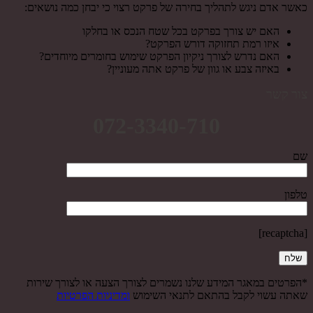
כאשר אדם ניגש לתהליך בחירה של פרקט רצוי כי יבחן כמה נושאים:
האם יש צורך בפרקט בכל שטח הנכס או בחלקו
איזו רמת תחזוקה דורש הפרקט?
האם נדרש לצורך ניקיון הפרקט שימוש בחומרים מיוחדים?
באיזה צבע או גוון של פרקט אתה מעוניין?
צור קשר
072-3340-710
שם
טלפון
[recaptcha]
*הפרטים במאגר המידע שלנו נשמרים לצורך הצעה או לצורך שירות
שאתה עשוי לקבל בהתאם לתנאי השימוש
ומדיניות הפרטיות