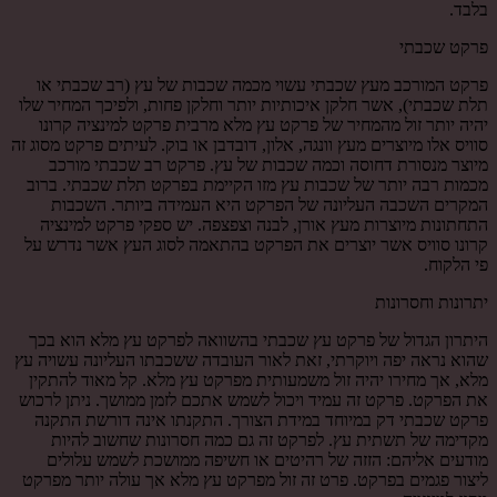
בלבד.
פרקט שכבתי
פרקט המורכב מעץ שכבתי עשוי מכמה שכבות של עץ (רב שכבתי או
תלת שכבתי), אשר חלקן איכותיות יותר וחלקן פחות, ולפיכך המחיר שלו
יהיה יותר זול מהמחיר של פרקט עץ מלא מרבית פרקט למינציה קרונו
סוויס אלו מיוצרים מעץ וונגה, אלון, דובדבן או בוק. לעיתים פרקט מסוג זה
מיוצר מנסורת דחוסה וכמה שכבות של עץ. פרקט רב שכבתי מורכב
מכמות רבה יותר של שכבות עץ מזו הקיימת בפרקט תלת שכבתי. ברוב
המקרים השכבה העליונה של הפרקט היא העמידה ביותר. השכבות
התחתונות מיוצרות מעץ אורן, לבנה וצפצפה. יש ספקי פרקט למינציה
קרונו סוויס אשר יוצרים את הפרקט בהתאמה לסוג העץ אשר נדרש על
פי הלקוח.
יתרונות וחסרונות
היתרון הגדול של פרקט עץ שכבתי בהשוואה לפרקט עץ מלא הוא בכך
שהוא נראה יפה ויוקרתי, זאת לאור העובדה ששכבתו העליונה עשויה עץ
מלא, אך מחירו יהיה זול משמעותית מפרקט עץ מלא. קל מאוד להתקין
את הפרקט. פרקט זה עמיד ויכול לשמש אתכם לזמן ממושך. ניתן לרכוש
פרקט שכבתי דק במיוחד במידת הצורך. התקנתו אינה דורשת התקנה
מקדימה של תשתית עץ. לפרקט זה גם כמה חסרונות שחשוב להיות
מודעים אליהם: הזזה של רהיטים או חשיפה ממושכת לשמש עלולים
ליצור פגמים בפרקט. פרט זה זול מפרקט עץ מלא אך עולה יותר מפרקט