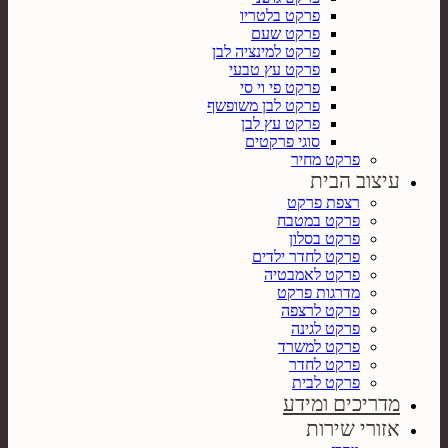
פרקט בלטריו
פרקט שעם
פרקט למינציה לבן
פרקט עץ טבעי
פרקט פי וי סי
פרקט לבן משופשף
פרקט עץ לבן
סוגי פרקטים
פרקט מחיר
עיצוב הבית
רצפת פרקט
פרקט במטבח
פרקט בסלון
פרקט לחדר ילדים
פרקט לאמבטיה
מדרגות פרקט
פרקט לרצפה
פרקט לגינה
פרקט למשרד
פרקט לחדר
פרקט לבית
מדריכים ומידע
אזורי שירות