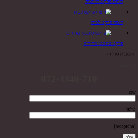
רצפת פרקט למינציה
ריצוף פרקט לבית
פרקט סינטטי מחירים
התגובות סגורות
צור קשר
072-3340-710
שם
טלפון
[recaptcha]