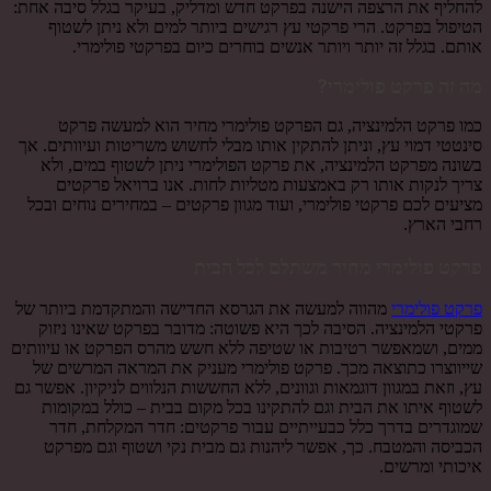
להחליף את הרצפה הישנה בפרקט חדש ומדליק, בעיקר בגלל סיבה אחת:
הטיפול בפרקט. הרי פרקטי עץ רגישים ביותר למים ולא ניתן לשטוף
אותם. בגלל זה יותר ויותר אנשים בוחרים כיום בפרקטי פולימרי.
מה זה פרקט פולימרי?
כמו פרקט הלמינציה, גם הפרקט פולימרי מחיר הוא למעשה פרקט
סינטטי דמוי עץ, וניתן להתקין אותו מבלי לחשוש משריטות ועיוותים. אך
בשונה מפרקט הלמינציה, את פרקט הפולימרי ניתן לשטוף במים, ולא
צריך לנקות אותו רק באמצעות מטליות לחות. אנו ברויאל פרקטים
מציעים לכם פרקטי פולימרי, ועוד מגוון פרקטים – במחירים נוחים ובכל
רחבי הארץ.
פרקט פולימרי מחיר משתלם לכל הבית
פרקט פולימרי
מהווה למעשה את הגרסא החדישה והמתקדמת ביותר של
פרקטי הלמינציה. הסיבה לכך היא פשוטה: מדובר בפרקט שאינו ניזוק
ממים, ושמאפשר רטיבות או שטיפה ללא חשש מהרס הפרקט או עיוותים
שייווצרו כתוצאה מכך. פרקט פולימרי מעניק את המראה המרשים של
עץ, וזאת במגוון דוגמאות וגוונים, ללא החששות הנלווים לניקיון. אפשר גם
לשטוף איתו את הבית וגם להתקינו בכל מקום בבית – כולל במקומות
שמוגדרים בדרך כלל כבעייתיים עבור פרקטים: חדר המקלחת, חדר
הכביסה והמטבח. כך, אפשר ליהנות גם מבית נקי ושטוף וגם מפרקט
איכותי ומרשים.