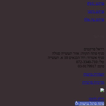
פרקט PVC
פרקט גרמני
פרקט עץ אלון
צור קשר
רויאל פרקטים
סניף פתח תקווה: אזור תעשייה סגולה
סניף אשדוד: רח' הבנאים 10 א. תעשייה
טל': 072-3340-710
פקס: 03-9179917
הצהרת נגישות
מדיניות פרטיות
דילוג לתוכן
פתח סרגל נגישות