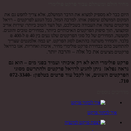
מחיר הולם ומשתלם עבור פרקט פולימרי
היום כבר לא מספיק למצוא את הדבר המושלם, אלא צריך לחפש גם את
המקום המושלם שיספק אותו. למרבה המזל, בכל הנוגע לפרקטים – רויאל
פרקטים עושה את העבודה בשבילכם, ועל הצד הטוב ביותר: שירות אדיב
ומקצועי, תוך סיפוק הפרקטים האיכותיים ביותר, במחירים טובים והוגנים.
למעשה, המחירים של כל סוגי הפרקטים שלנו נעים בין 40 ₪ ל-400 ₪
בלבד, והמחיר משתנה בהתאם לסוג הפרקט. יש כמה אלמנטים שצריך
להתחשב בהם בבחירת פרקט פולימרי מחיר, איכות ואחריות. אנו ברויאל
את כל אלה – והרבה יותר.
פרקטים מציעים
פרקט פולימרי הוא לא רק איכותי ועמיד בפני מים – הוא גם
נראה נפלא! ניתן להגיע לרויאל פרקטים ולהתרשם מסוגי
הפרקטים השונים, או לקבל עוד פרטים בטלפון:
072-3340-
.
710
מדריכים נוספים
איך לבחור פרקט