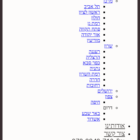
מרכז
תל אביב
ראשון לציון
חולון
רמת גן
פתח תקווה
אור יהודה
מודיעין
שרון
רעננה
הרצליה
כפר סבא
נתניה
רמת השרון
חדרה
רחובות
ירושלים
צפון
חיפה
דרום
באר שבע
אשדוד
אודותינו
צור קשר