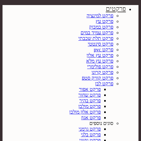
פרקטים
פרקט למינציה
פרקט עץ
פרקט במבוק
פרקט עמיד במים
פרקט תלת שכבתי
פרקט סינטטי
פרקט pvc
פרקט עץ אלון
פרקט עץ מלא
פרקט פולימרי
פרקט קרונו
פרקט קוויק סטפ
פרקט לבן
פרקט אפור
פרקט שחור
פרקט בהיר
פרקט מולבן
פרקט אלון מולבן
פרקט אגוז
סוגים נוספים
פרקט גרמני
פרקט בלגי
פרקט גושני