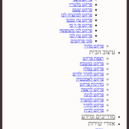
פרקט בלטריו
פרקט שעם
פרקט למינציה לבן
פרקט עץ טבעי
פרקט פי וי סי
פרקט לבן משופשף
פרקט עץ לבן
סוגי פרקטים
פרקט מחיר
עיצוב הבית
רצפת פרקט
פרקט במטבח
פרקט בסלון
פרקט לחדר ילדים
פרקט לאמבטיה
מדרגות פרקט
פרקט לרצפה
פרקט לגינה
פרקט למשרד
פרקט לחדר
פרקט לבית
מדריכים ומידע
אזורי שירות