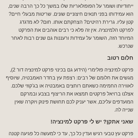
ייחודיותו ושומר על הפופולאריות שלו במשך כל כך הרבה שנים,
הוא עמידותו בפני תנאים חיצוניים שונים. שריטות מבעלי חיים?
קטן עליו. גרירת רהיטים? הצחקתם אותו. חום? לא מדגדג
לפרקט הלמינציה. אין זה פלא כי רבים אוהבים את הפרקט
המיוחד הזה, השומר על עמידות ורעננות גם שנים רבות לאחר
שנרכש.
חלום רטוב
פרקט למינציה פולימרי (הידוע גם בכינוי פרקט למינציה דור 2),
מגשים את חלומם של רבים: רצפת עץ בחדר האמבטיה, שיוסיף
לאווירה החמימה כשאתם רוחצים באמבטיה או בג'קוזי שלכם.
אצלנו ברויאל פרקטים תמצאו את הריצוף בצבע ובמרקם
המועדפים עליכם, אשר יעניק לכם תחושת פינוק ויוקרה שאין
שנייה לה.
שאני אתקן? יש לי פרקט למינציה!
פרקט עץ טבעי רגיש ועדין כל כך, עד כי למעשה כל פגיעה קטנה