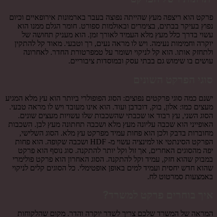
פרקט הוא ריצפה מעץ שהייתה נפוצה בעבר בארמונות אירופאיים וכיום
נפוץ בעיקר בבתים, בצימרים ובאולמות ספורט. חומר הגלם ממנו הוא
עשוי בדרך כלל מעץ מלא העמיד לאורך זמן. הוא מעניק תחושה של
יוקרה וחמימות נעימה. ויש לו מראה נעים, רך וטבעי. מאוד קל להתקין
ולתחזק אותו. הוא קל לניקוי ושומר על טמפרטורת החדר. לאחרונה
עושים בו שימוש גם בבתי עסק ובמוסדות ציבוריים.
סוגי הפרקט השונים
ישנם כמה סוגי פרקטים נפוצים: הסוג הפופולרי ביותר הוא עץ מלא המגיע
מעצים כמו: אלון, בוק, דובדבן ועוד. הוא אינו מעובד ויש לו מראה טבעי.
הסוג השני, עץ רבוד או שכבתי שהשכבות שלו עשויות מעצים שונים.
האופייני הוא שכבה עליונה מעץ מלא ושכבה תחתונה מעץ לבן. השכבות
מחוברות בדבק ולכן הוא פחות עמיד מפרקט עץ מלא. הסוג השלישי,
הפרקט הסינתטי או למינציה עשוי מ- HDF ושכבה שקופה. הוא פחות
יפה מהסוגים האחרים, אך זול וקל יותר להתקנה. סוג נוסף הוא פרקט
במבוק שהוא חזק, עמיד וקל להתקנה. הסוג האחרון הוא פרקט פולימרי
שהוא חדש יחסית ועמיד למים באופן אופטימלי. כל הסוגים קלים לניקוי
באמצעות סמרטוט לח.
איך בוחרים פרקט למשרד?
המראה של המשרד שלכם צריך לשדר יוקרה והדר. מקום שהלקוחות