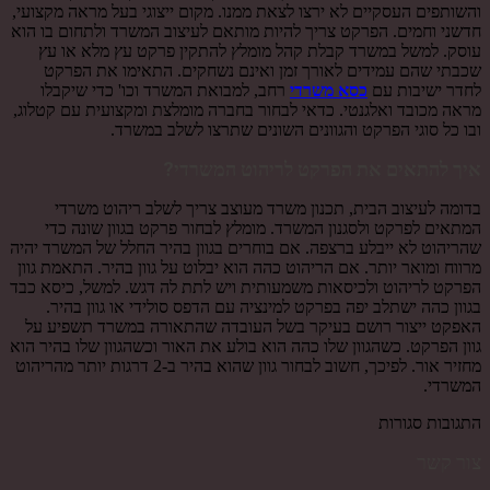
והשותפים העסקיים לא ירצו לצאת ממנו. מקום ייצוגי בעל מראה מקצועי,
חדשני וחמים. הפרקט צריך להיות מותאם לעיצוב המשרד ולתחום בו הוא
עוסק. למשל במשרד קבלת קהל מומלץ להתקין פרקט עץ מלא או עץ
שכבתי שהם עמידים לאורך זמן ואינם נשחקים. התאימו את הפרקט
לחדר ישיבות עם
כסא משרדי
רחב, למבואת המשרד וכו' כדי שיקבלו
מראה מכובד ואלגנטי. כדאי לבחור בחברה מומלצת ומקצועית עם קטלוג,
ובו כל סוגי הפרקט והגוונים השונים שתרצו לשלב במשרד.
איך להתאים את הפרקט לריהוט המשרדי?
בדומה לעיצוב הבית, תכנון משרד מעוצב צריך לשלב ריהוט משרדי
המתאים לפרקט ולסגנון המשרד. מומלץ לבחור פרקט בגוון שונה כדי
שהריהוט לא ייבלע ברצפה. אם בוחרים בגוון בהיר החלל של המשרד יהיה
מרווח ומואר יותר. אם הריהוט כהה הוא יבלוט על גוון בהיר. התאמת גוון
הפרקט לריהוט ולכיסאות משמעותית ויש לתת לה דגש. למשל, כיסא כבד
בגוון כהה ישתלב יפה בפרקט למינציה עם הדפס סולידי או גוון בהיר.
האפקט ייצור רושם בעיקר בשל העובדה שהתאורה במשרד תשפיע על
גוון הפרקט. כשהגוון שלו כהה הוא בולע את האור וכשהגוון שלו בהיר הוא
מחזיר אור. לפיכך, חשוב לבחור גוון שהוא בהיר ב-2 דרגות יותר מהריהוט
המשרדי.
התגובות סגורות
צור קשר