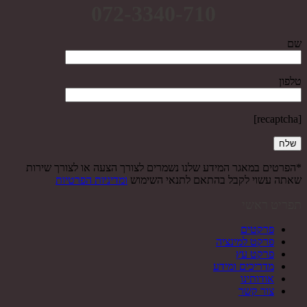
072-3340-710
שם
טלפון
[recaptcha]
*הפרטים במאגר המידע שלנו נשמרים לצורך הצעה או לצורך שירות
שאתה עשוי לקבל בהתאם לתנאי השימוש
ומדיניות הפרטיות
תפריט ראשי
פרקטים
פרקט למינציה
פרקט עץ
מדריכים ומידע
אודותינו
צור קשר