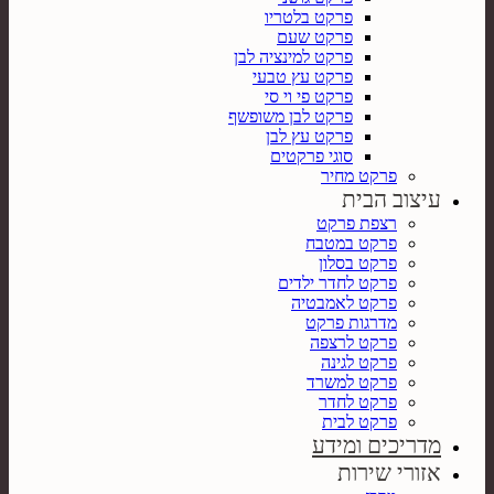
פרקט בלטריו
פרקט שעם
פרקט למינציה לבן
פרקט עץ טבעי
פרקט פי וי סי
פרקט לבן משופשף
פרקט עץ לבן
סוגי פרקטים
פרקט מחיר
עיצוב הבית
רצפת פרקט
פרקט במטבח
פרקט בסלון
פרקט לחדר ילדים
פרקט לאמבטיה
מדרגות פרקט
פרקט לרצפה
פרקט לגינה
פרקט למשרד
פרקט לחדר
פרקט לבית
מדריכים ומידע
אזורי שירות