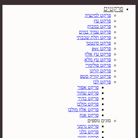
פרקטים
פרקט למינציה
פרקט עץ
פרקט במבוק
פרקט עמיד במים
פרקט תלת שכבתי
פרקט סינטטי
פרקט pvc
פרקט עץ אלון
פרקט עץ מלא
פרקט פולימרי
פרקט קרונו
פרקט קוויק סטפ
פרקט לבן
פרקט אפור
פרקט שחור
פרקט בהיר
פרקט מולבן
פרקט אלון מולבן
פרקט אגוז
סוגים נוספים
פרקט גרמני
פרקט בלגי
פרקט גושני