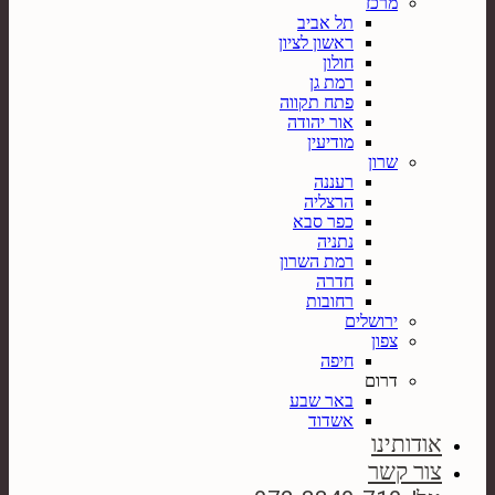
מרכז
תל אביב
ראשון לציון
חולון
רמת גן
פתח תקווה
אור יהודה
מודיעין
שרון
רעננה
הרצליה
כפר סבא
נתניה
רמת השרון
חדרה
רחובות
ירושלים
צפון
חיפה
דרום
באר שבע
אשדוד
אודותינו
צור קשר