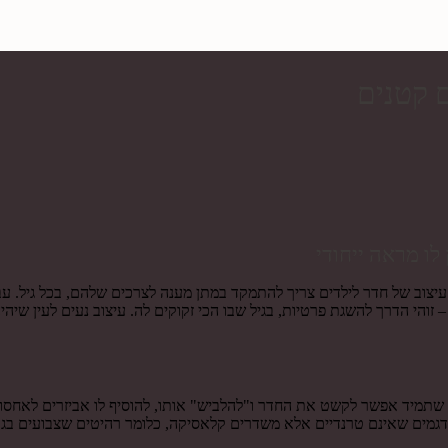
ם קטנים
לו מראה ייחודי
וב של חדר לילדים צריך להתמקד במתן מענה לצרכים שלהם, בכל גיל. עבו
ם – זוהי הדרך להשגת פרטיות, בגיל שבו הכי זקוקים לה. עיצוב נעים לעין ש
 שתמיד אפשר לקשט את החדר ו"להלביש" אותו, להוסיף לו אביזרים לאחסו
דגמים שאינם טרנדיים אלא משדרים קלאסיקה, כלומר רהיטים שצבועים בגוונ