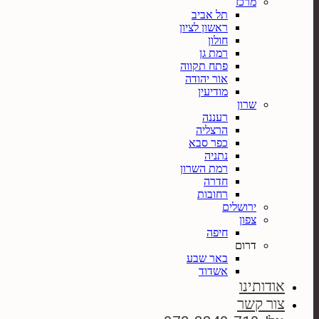
מרכז
תל אביב
ראשון לציון
חולון
רמת גן
פתח תקווה
אור יהודה
מודיעין
שרון
רעננה
הרצליה
כפר סבא
נתניה
רמת השרון
חדרה
רחובות
ירושלים
צפון
חיפה
דרום
באר שבע
אשדוד
אודותינו
צור קשר