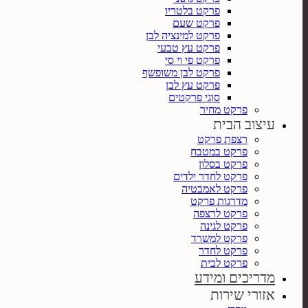
פרקט בלטריו
פרקט שעם
פרקט למינציה לבן
פרקט עץ טבעי
פרקט פי וי סי
פרקט לבן משופשף
פרקט עץ לבן
סוגי פרקטים
פרקט מחיר
עיצוב הבית
רצפת פרקט
פרקט במטבח
פרקט בסלון
פרקט לחדר ילדים
פרקט לאמבטיה
מדרגות פרקט
פרקט לרצפה
פרקט לגינה
פרקט למשרד
פרקט לחדר
פרקט לבית
מדריכים ומידע
אזורי שירות