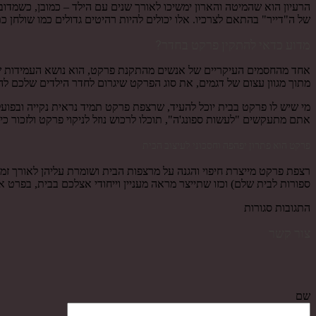
הרעיון הוא שהמיטה והארון ימשיכו לאורך שנים עם הילד – כמובן, כשמדובר
של ה"דייר" בהתאם לצרכיו. אלו יכולים להיות רהיטים גדולים כמו שולחן כת
מדוע כדאי להתקין פרקט בחדר?
אחד מהחסמים העיקריים של אנשים מהתקנת פרקט, הוא נושא העמידות שלו ב
מתוך מגוון עצום של דגמים, את סוג הפרקט שיגרום לחדר הילדים שלכם לה
מי שיש לו פרקט בבית יוכל להעיד, שרצפת פרקט תמיד נראית נקייה ובפו
אתם מתעקשים "לעשות ספונג'ה", תוכלו לרכוש נוזל לניקוי פרקט ולזכור 
פרקט הוא פתרון יפהפה וחסכוני לעיצוב הבית
רצפת פרקט מייצרת חיפוי והגנה על מרצפות הבית ושומרת עליהן לאורך 
ספורות לבית שלם) וכזו שתייצר מראה מעניין וייחודי אצלכם בבית, בפרט 
התגובות סגורות
צור קשר
שם