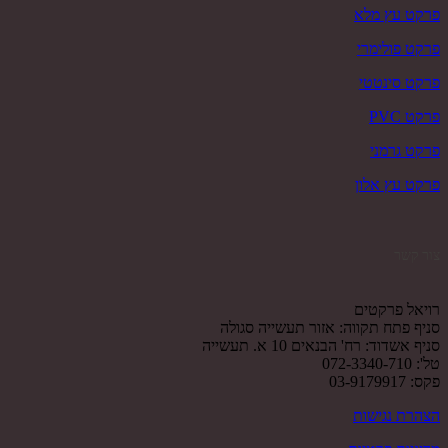
פרקט עץ מלא
פרקט פולימרי
פרקט סינטטי
פרקט PVC
פרקט גרמני
פרקט עץ אלון
צור קשר
רויאל פרקטים
סניף פתח תקווה: אזור תעשייה סגולה
סניף אשדוד: רח' הבנאים 10 א. תעשייה
טל': 072-3340-710
פקס: 03-9179917
הצהרת נגישות