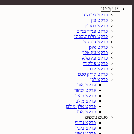
פרקטים
פרקט למינציה
פרקט עץ
פרקט במבוק
פרקט עמיד במים
פרקט תלת שכבתי
פרקט סינטטי
פרקט pvc
פרקט עץ אלון
פרקט עץ מלא
פרקט פולימרי
פרקט קרונו
פרקט קוויק סטפ
פרקט לבן
פרקט אפור
פרקט שחור
פרקט בהיר
פרקט מולבן
פרקט אלון מולבן
פרקט אגוז
סוגים נוספים
פרקט גרמני
פרקט בלגי
פרקט גושני