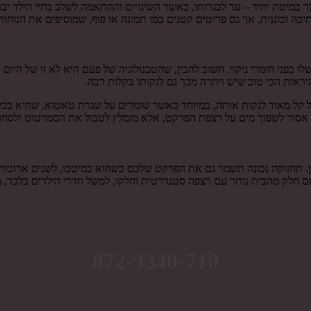
 במיטת יחיד – עד לבגרותו, כאשר השינויים וההתאמה לשלב בחיי הילד יבואו 
יבה וכוננית, אך גם פריטים קטנים כמו תמונה או פוף, שמוסיפים את הנוחות 
פני חומרי ניקוי. חשוב להבין, שהטכנולוגיה של פעם היא לא זו של היום
יראות הכי טוב שיש ויתרה מכך גם לנקותו בקלות רבה.
על קל מאוד לנקות אותה, במיוחד כאשר שומרים על שגרת טאטוא, שהיא בכ
כי אסור לשפוך מים על רצפת הפרקט, אלא מומלץ לטבול את הסמרטוט ולסחו
זמן. תחזוקה נכונה תשמר גם את הפרקט שלכם כשהוא במיטבו, לשנים ארוכו
אם חלק מהבית נותר עם רצפה סטנדרטית וחלקו, למשל חדרי הילדים בלבד, מ
072-3340-710