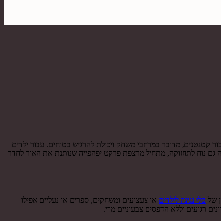
ר קטנטנים, מדובר במרחבי משחק ויכולת להרגיש בטוחים. עבור ילדים
יהיה גם נוח לתחזוקה, מתחיל מרצפת פרקט יפהפייה שנותנת את האור לחדר
ן של
כלי נגינה לילדים
או צעצועים ומשחקים, ספרים או נעליים אפילו –
ים רגועים וללא הדפסים צבעוניים מדי.