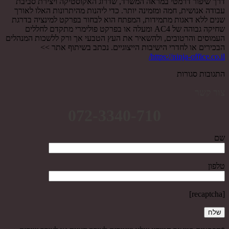
דרך שיפור דרמטי במראה המשרד, שדרוג האקוסטיקה ויצירת סביבת
עבודה אנושית, חמה ומזמינה יותר. כדי ליהנות מהיתרונות האלו לאורך
שנים ללא דאגות מתמידות, המפתח הוא לבחור בפרקט למינציה בדרגת
שחיקה גבוהה של AC4 ומעלה או בפרקט פולימרי מתקדם לחללים
העמוסים והרטובים, ולהשאיר את העץ הטבעי אך ורק ללשכות המנהלים
הבכירים או לחדרי הישיבות הייצוגיים. נכתב בשיתוף אתר >>
https://ninja-office.co.il/
התגובות סגורות
צור קשר
072-3340-710
שם
טלפון
[recaptcha]