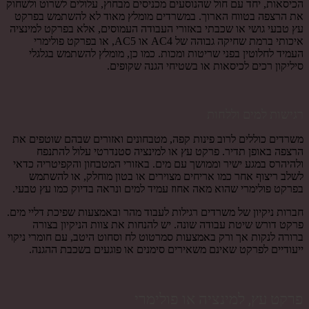
הכיסאות, יחד עם חול שהנוסעים מכניסים מבחוץ, עלולים לשרוט ולשחוק
את הרצפה בטווח הארוך. במשרדים מומלץ מאוד לא להשתמש בפרקט
עץ טבעי גושי או שכבתי באזורי העבודה העמוסים, אלא בפרקט למינציה
איכותי ברמת שחיקה גבוהה של AC4 או AC5, או בפרקט פולימרי
העמיד לחלוטין בפני שריטות ומכות. כמו כן, מומלץ להשתמש בגלגלי
סיליקון רכים לכיסאות או בשטיחי הגנה שקופים.
רגישות למים וללחות
משרדים כוללים לרוב פינות קפה, מטבחונים ואזורים שבהם שוטפים את
הרצפה באופן תדיר. פרקט עץ או למינציה סטנדרטי עלול להתנפח
ולהיהרס במגע ישיר וממושך עם מים. באזורי המטבחון והקפיטריה כדאי
לשלב ריצוף אחר כמו אריחים מצוירים או בטון מוחלק, או להשתמש
בפרקט פולימרי שהוא מאה אחוז עמיד למים ונראה בדיוק כמו עץ טבעי.
חברות ניקיון של משרדים רגילות לעבוד מהר ובאמצעות שפיכת דליי מים.
פרקט דורש שיטת עבודה שונה. יש להנחות את צוות הניקיון בצורה
ברורה לנקות אך ורק באמצעות סמרטוט לח וסחוט היטב, עם חומרי ניקוי
ייעודיים לפרקט שאינם משאירים סימנים או פוגעים בשכבת ההגנה.
פרקט עץ, למינציה או פולימרי