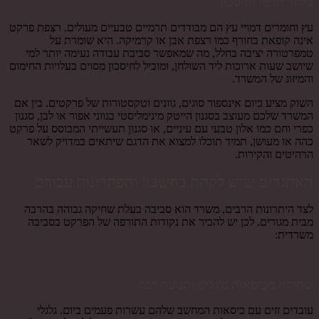
בידוד תרמי וחיסכון
עץ וחומרים דמויי עץ הם מבודדים תרמיים טבעיים מעולים. רצפת פרקט
אינה קופאת בחורף כמו רצפת אבן או קרמיקה. היא שומרת על
טמפרטורה יציבה בחלל, מה שמאפשר סביבת עבודה נעימה יותר למי
שיושב שעות ארוכות ליד השולחן, ומוביל לחיסכון מסוים בעלויות החימום
והמיזוג של המשרד.
השוק מציע כיום אינספור סוגים, גוונים וטקסטורות של פרקטים. בין אם
המשרד שלכם מעוצב בסגנון הייטק מינימליסטי בגווני אפור או לבן, סגנון
כפרי וחם כמו אלון טבעי עם עיניים, או סגנון תעשייתי המבוסס על פרקט
כהה או מעושן, תמיד תוכלו למצוא את הדגם שיתאים במדויק לשאר
הרהיטים והקירות.
האתגרים שיש לקחת בחשבון והפתרונות עבורם
לצד היתרונות הרבים, משרד הוא סביבה בעלת שחיקה גבוהה בהרבה
מבית מגורים. לכן יש להכיר את נקודות התורפה של הפרקט בסביבה
משרדית:
שחיקה מכיסאות גלגלים ותנועה רבה
עובדים זזים עם כיסאות המחשב שלהם עשרות פעמים ביום. גלגלי