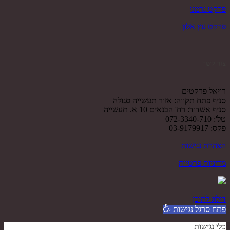
פרקט גרמני
פרקט עץ אלון
צור קשר
רויאל פרקטים
סניף פתח תקווה: אזור תעשייה סגולה
סניף אשדוד: רח' הבנאים 10 א. תעשייה
טל': 072-3340-710
פקס: 03-9179917
הצהרת נגישות
מדיניות פרטיות
דילוג לתוכן
פתח סרגל נגישות
כלי נגישות