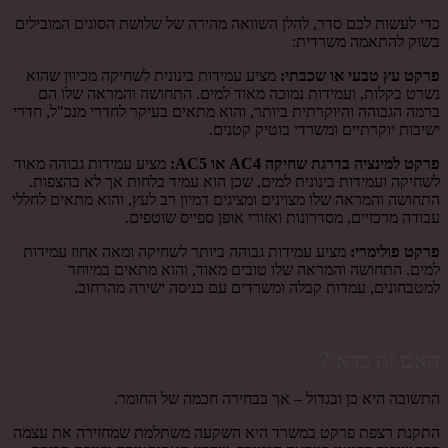
כדי לעשות לכם סדר, להלן השוואה מהירה של שלושת הסוגים המובילים
בשוק להתאמה משרדית:
פרקט עץ טבעי או שכבתי
:
מציע עמידות בינונית לשחיקה מכיוון שהוא
נשרט בקלות, ועמידות נמוכה מאוד למים. התחושה והמראה שלו הם
ברמה הגבוהה והיוקרתית ביותר, והוא מתאים בעיקר לחדרי מנכ"ל, חדרי
ישיבות יוקרתיים ומשרדי בוטיק קטנים.
פרקט למינציה בדרגת שחיקה
AC4
או
AC5:
מציע עמידות גבוהה מאוד
לשחיקה ועמידות בינונית למים, שכן הוא עמיד בלחות אך לא בהצפות.
התחושה והמראה שלו מצוינים ומציגים דמיון רב לעץ, והוא מתאים לחללי
עבודה מרכזיים, מסדרונות ואזורי אופן ספייס שוטפים.
פרקט פולימרי
:
מציע עמידות גבוהה ביותר לשחיקה ומאה אחוז עמידות
למים. התחושה והמראה שלו טובים מאוד, והוא מתאים במיוחד
למטבחונים, עמדות קבלה ומשרדים עם כניסה ישירה מהרחוב.
האם זה כדאי?
התשובה היא כן ובגדול – אך בבחירה חכמה של החומר.
התקנת רצפת פרקט במשרד היא השקעה משתלמת שמחזירה את עצמה