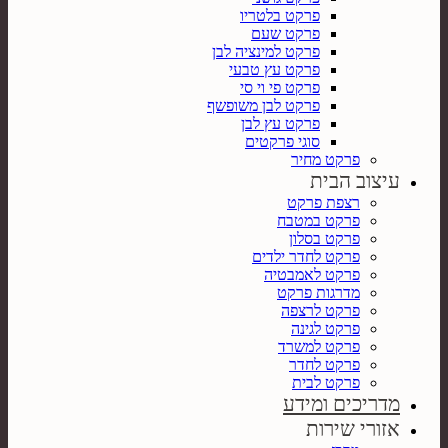
פרקט בלטריו
פרקט שעם
פרקט למינציה לבן
פרקט עץ טבעי
פרקט פי וי סי
פרקט לבן משופשף
פרקט עץ לבן
סוגי פרקטים
פרקט מחיר
עיצוב הבית
רצפת פרקט
פרקט במטבח
פרקט בסלון
פרקט לחדר ילדים
פרקט לאמבטיה
מדרגות פרקט
פרקט לרצפה
פרקט לגינה
פרקט למשרד
פרקט לחדר
פרקט לבית
מדריכים ומידע
אזורי שירות