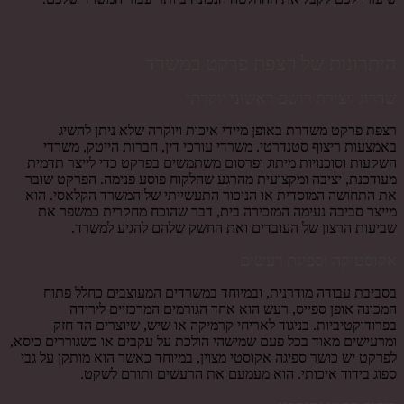
היתרונות של רצפת פרקט במשרד
שדרוג ויצירת רושם ראשוני יוקרתי
רצפת פרקט משדרת באופן מיידי איכות ויוקרה שלא ניתן להשיג
באמצעות ריצוף סטנדרטי. משרדי עורכי דין, חברות הייטק, משרדי
השקעות וסוכנויות מיתוג ופרסום משתמשים בפרקט כדי לייצר תדמית
מעודכנת, יציבה ומקצועית מהרגע שהלקוח פוסע פנימה. הפרקט שובר
את התחושה המוסדית או הניכור התעשייתי של המשרד הקלאסי. הוא
מייצר סביבה נעימה המזכירה בית, דבר שהוכח מחקרית כמשפר את
שביעות הרצון של העובדים ואת החשק שלהם להגיע למשרד.
אקוסטיקה וספיגת רעשים
בסביבת עבודה מודרנית, ובמיוחד במשרדים המעוצבים כחלל פתוח
המכונה אופן ספייס, רעש הוא אחד הגורמים המרכזיים לירידה
בפרודוקטיביות. בניגוד לאריחי קרמיקה או שיש, שיוצרים הד חזק
ומרעישים מאוד בכל פעם שמישהי הולכת על עקבים או כשגוררים כיסא,
לפרקט יש כושר ספיגה אקוסטי מצוין, במיוחד כאשר הוא מותקן על גבי
ספוג בידוד איכותי. הוא מעמעם את הרעשים ותורם לשקט.