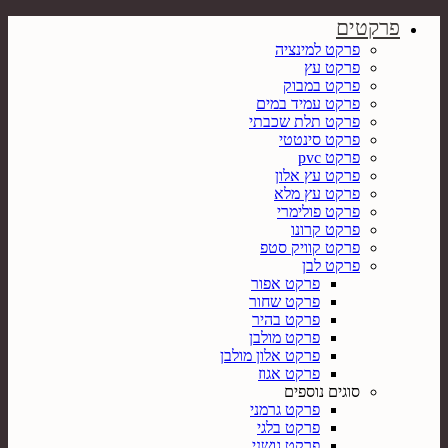
פרקטים
פרקט למינציה
פרקט עץ
פרקט במבוק
פרקט עמיד במים
פרקט תלת שכבתי
פרקט סינטטי
פרקט pvc
פרקט עץ אלון
פרקט עץ מלא
פרקט פולימרי
פרקט קרונו
פרקט קוויק סטפ
פרקט לבן
פרקט אפור
פרקט שחור
פרקט בהיר
פרקט מולבן
פרקט אלון מולבן
פרקט אגוז
סוגים נוספים
פרקט גרמני
פרקט בלגי
פרקט גושני