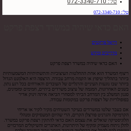
טל': 072-3340-710
טל’: 072-3340-710
האם כדאי שיהיה במשרד רצפת פרקט
רויאל פרקטים
מדריכים ומידע
האם כדאי שיהיה במשרד רצפת פרקט
ריצוף המשרד הוא אחת ההחלטות העיצוביות והתשתיתיות המשמעותיות
ביותר בתהליך שיפוץ או הקמת מרחב עבודה. הרצפה היא האלמנט הגדול
ביותר שבו נוגעות העיניים והרגליים של העובדים והאורחים בכל רגע נתון.
בשנים האחרונות, המגמה של עיצוב משרדים ביתיים, חמימים ומזמינים,
סגנון המשלב בין המרחב הביתי למסחרי הביאה איתה זינוק אדיר
בפופולריות של רצפות פרקט במקומות עבודה.
אם בעבר שלטו במשרדים בעיקר השטיחים מקיר לקיר או אריחי
הקרמיקה והגרניט פורצלן הקרים, הרי שהיום המעסיקים ומנהלי
הלוגיסטיקה שואלים את עצמם האם כדאי להתקין רצפת פרקט במשרד.
להלן ניתוח מעמיק ומקיף של היתרונות, האתגרים והשיקולים המרכזיים
שיעזרו לכם לקבל את ההחלטה הנכונה ביותר עבור המשרד שלכם.