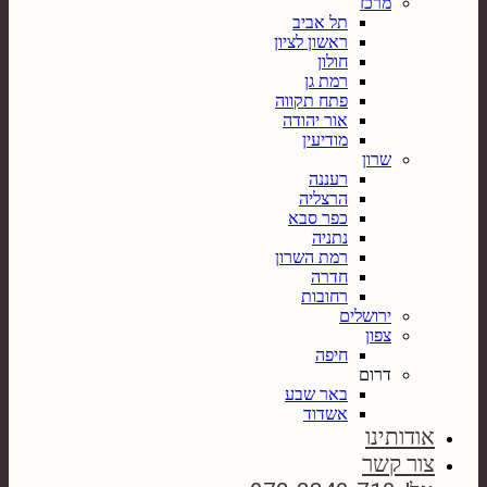
מרכז
תל אביב
ראשון לציון
חולון
רמת גן
פתח תקווה
אור יהודה
מודיעין
שרון
רעננה
הרצליה
כפר סבא
נתניה
רמת השרון
חדרה
רחובות
ירושלים
צפון
חיפה
דרום
באר שבע
אשדוד
אודותינו
צור קשר