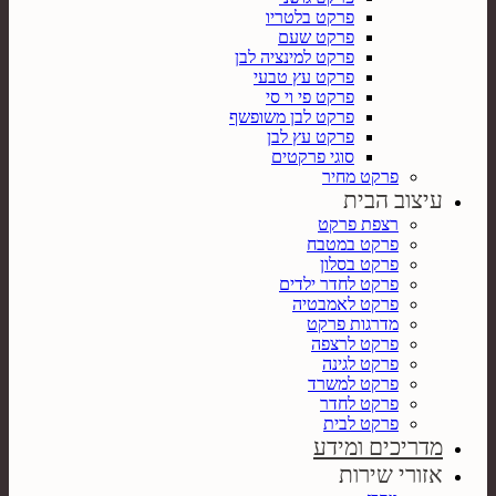
פרקט בלטריו
פרקט שעם
פרקט למינציה לבן
פרקט עץ טבעי
פרקט פי וי סי
פרקט לבן משופשף
פרקט עץ לבן
סוגי פרקטים
פרקט מחיר
עיצוב הבית
רצפת פרקט
פרקט במטבח
פרקט בסלון
פרקט לחדר ילדים
פרקט לאמבטיה
מדרגות פרקט
פרקט לרצפה
פרקט לגינה
פרקט למשרד
פרקט לחדר
פרקט לבית
מדריכים ומידע
אזורי שירות