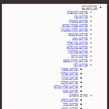
פרקטים
פרקט למינציה
פרקט עץ
פרקט במבוק
פרקט עמיד במים
פרקט תלת שכבתי
פרקט סינטטי
פרקט pvc
פרקט עץ אלון
פרקט עץ מלא
פרקט פולימרי
פרקט קרונו
פרקט קוויק סטפ
פרקט לבן
פרקט אפור
פרקט שחור
פרקט בהיר
פרקט מולבן
פרקט אלון מולבן
פרקט אגוז
סוגים נוספים
פרקט גרמני
פרקט בלגי
פרקט גושני