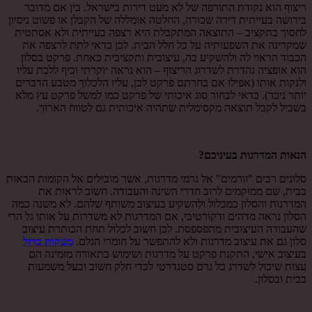
ריצוף הוא נקודת התורפה של לא מעט דירות בישראל. בין אם מדובר
בירושה בעייתית דירה שכורה, החלטה אומללה של הקבלן או פשוט ניסיון
לחסוך בתקציב – התוצאה המתקבלת היא רצפה בעייתית ולא אסתטית
שמקרינה את השפעותיה על כל חלל הבית. לכן כדאי לתת לרצפה את
הכבוד הראוי לה ולהשקיע בה, עיצובית ותקציבית כאחת. פרקט בסלון
הוא אופציה נהדרת לשדרוג הריצוף – הוא נראה יוקרתי וכיף ללכת עליו
ולנקות אותו (אפילו אם בחרתם פרקט לבן, עליו הלכלוך מטבע הדברים
יותר ניכר). כדאי לבחור סוג איכותי של פרקט כמו למשל פרקט עץ מלא
בשביל לקבל תוצאה מקסימלית שתהיה איכותית גם לטווח הארוך.
הנאות המדרגות בעיניכם?
סלונים רבים "זורמים" אל גרמי מדרגות, אשר מובילים אל הקומות הבאות
בבית, שם ממוקמים לרוב חדרי השינה והעבודה. חשוב לראות את
המדרגות והסלון כמכלול ולהשקיע בעיצוב משותף שלהם. לא משנה כמה
הסלון נראה מדהים ודקורטיבי, אם המדרגות לא משדרות על אותו גל הרי
שהעבודה העיצובית מתפספסת. לכן חשוב לכלול תחת הכותרת עיצוב
סלון גם את עיצוב מדרגות ולא להתפשר על חומרי הגלם.
מעקות ברזל
בעיצוב אישי, התקנת פרקט על מדרגות ושימוש בתאורה מזמינה הם
עצות שיכול לשדרג כל גרם סטנדרטי לכדי חלק חשוב ובעל משמעות
בבית ובסלון.