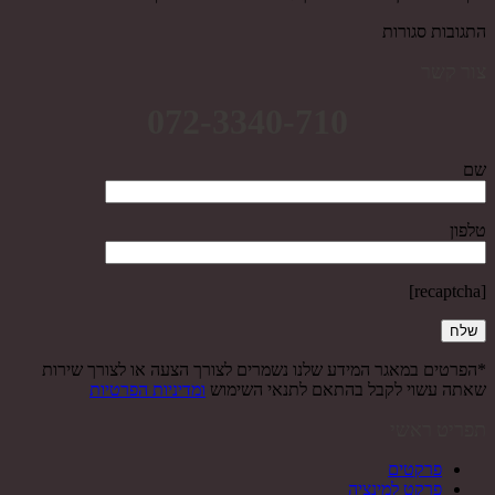
התגובות סגורות
צור קשר
072-3340-710
שם
טלפון
[recaptcha]
*הפרטים במאגר המידע שלנו נשמרים לצורך הצעה או לצורך שירות
שאתה עשוי לקבל בהתאם לתנאי השימוש
ומדיניות הפרטיות
תפריט ראשי
פרקטים
פרקט למינציה