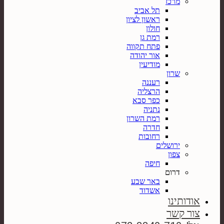
מרכז
תל אביב
ראשון לציון
חולון
רמת גן
פתח תקווה
אור יהודה
מודיעין
שרון
רעננה
הרצליה
כפר סבא
נתניה
רמת השרון
חדרה
רחובות
ירושלים
צפון
חיפה
דרום
באר שבע
אשדוד
אודותינו
צור קשר