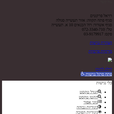
צור קשר
רויאל פרקטים
סניף פתח תקווה: אזור תעשייה סגולה
סניף אשדוד: רח' הבנאים 10 א. תעשייה
טל': 072-3340-710
פקס: 03-9179917
הצהרת נגישות
מדיניות פרטיות
דילוג לתוכן
פתח סרגל נגישות
כלי נגישות
הגדל טקסט
הקטן טקסט
גווני אפור
ניגודיות גבוהה
ניגודיות הפוכה