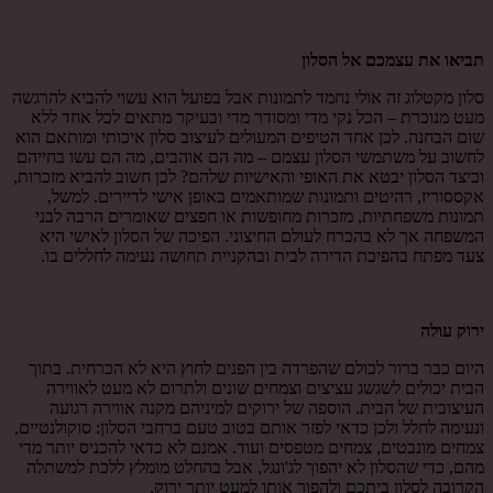
תביאו את עצמכם אל הסלון
סלון מקטלוג זה אולי נחמד לתמונות אבל בפועל הוא עשוי להביא להרגשה
מעט מנוכרת – הכל נקי מדי ומסודר מדי ובעיקר מתאים לכל אחד ללא
שום הבחנה. לכן אחד הטיפים המעולים לעיצוב סלון איכותי ומותאם הוא
לחשוב על משתמשי הסלון עצמם – מה הם אוהבים, מה הם עשו בחייהם
וכיצד הסלון יבטא את האופי והאישיות שלהם? לכן חשוב להביא מזכרות,
אקססוריז, רהיטים ותמונות שמותאמים באופן אישי לדיירים. למשל,
תמונות משפחתיות, מזכרות מחופשות או חפצים שאומרים הרבה לבני
המשפחה אך לא בהכרח לעולם החיצוני. הפיכה של הסלון לאישי היא
צעד מפתח בהפיכת הדירה לבית ובהקניית תחושה נעימה לחללים בו.
ירוק עולה
היום כבר ברור לכולם שהפרדה בין הפנים לחוץ היא לא הכרחית. בתוך
הבית יכולים לשגשג עציצים וצמחים שונים ולתרום לא מעט לאווירה
העיצובית של הבית. הוספה של ירוקים למיניהם מקנה אווירה רגועה
ונעימה לחלל ולכן כדאי לפזר אותם בטוב טעם ברחבי הסלון: סוקולנטיים,
צמחים מונבטים, צמחים מטפסים ועוד. אמנם לא כדאי להכניס יותר מדי
מהם, כדי שהסלון לא יהפוך לג'ונגל, אבל בהחלט מומלץ ללכת למשתלה
הקרובה לסלון ביתכם ולהפוך אותו למעט יותר ירוק.