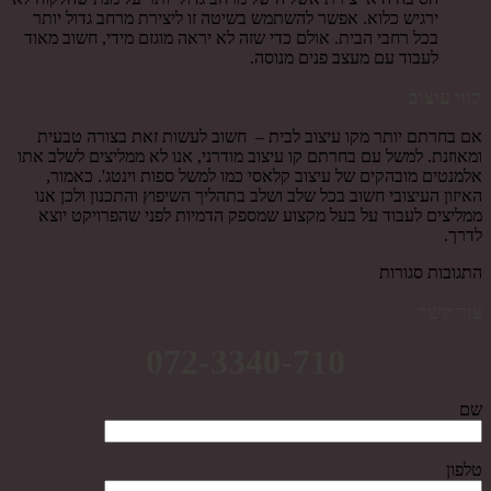
ירגיש כלוא. אפשר להשתמש בשיטה זו ליצירת מרחב גדול יותר
בכל רחבי הבית. אולם כדי שזה לא יראה מוגזם מידי, חשוב מאוד
לעבוד עם מעצב פנים מנוסה.
קווי עיצוב
אם בחרתם יותר מקו עיצוב לבית – חשוב לעשות זאת בצורה טבעית
ומאוזנת. למשל עם בחרתם קו עיצוב מודרני, אנו לא ממליצים לשלב אתו
אלמנטים מובהקים של עיצוב קלאסי כמו למשל ספות וינטג'. כאמור,
האיזון העיצובי חשוב בכל שלב ושלב בתהליך השיפוץ והתכנון ולכן אנו
ממליצים לעבוד על בעל מקצוע שמספק הדמיות לפני שהפרויקט יוצא
לדרך.
התגובות סגורות
צור קשר
072-3340-710
שם
טלפון