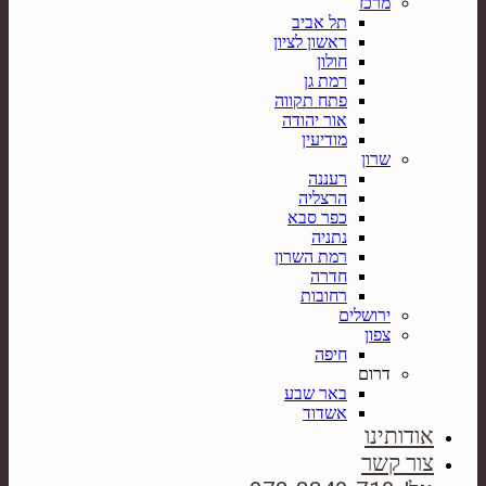
מרכז
תל אביב
ראשון לציון
חולון
רמת גן
פתח תקווה
אור יהודה
מודיעין
שרון
רעננה
הרצליה
כפר סבא
נתניה
רמת השרון
חדרה
רחובות
ירושלים
צפון
חיפה
דרום
באר שבע
אשדוד
אודותינו
צור קשר