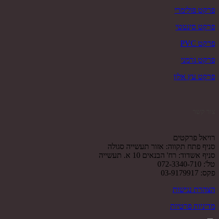
פרקט פולימרי
פרקט סינטטי
פרקט PVC
פרקט גרמני
פרקט עץ אלון
צור קשר
רויאל פרקטים
סניף פתח תקווה: אזור תעשייה סגולה
סניף אשדוד: רח' הבנאים 10 א. תעשייה
טל': 072-3340-710
פקס: 03-9179917
הצהרת נגישות
מדיניות פרטיות