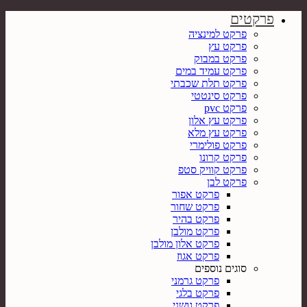
פרקטים
פרקט למינציה
פרקט עץ
פרקט במבוק
פרקט עמיד במים
פרקט תלת שכבתי
פרקט סינטטי
פרקט pvc
פרקט עץ אלון
פרקט עץ מלא
פרקט פולימרי
פרקט קרונו
פרקט קוויק סטפ
פרקט לבן
פרקט אפור
פרקט שחור
פרקט בהיר
פרקט מולבן
פרקט אלון מולבן
פרקט אגוז
סוגים נוספים
פרקט גרמני
פרקט בלגי
פרקט גושני