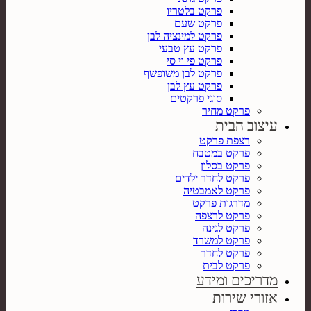
פרקט בלטריו
פרקט שעם
פרקט למינציה לבן
פרקט עץ טבעי
פרקט פי וי סי
פרקט לבן משופשף
פרקט עץ לבן
סוגי פרקטים
פרקט מחיר
עיצוב הבית
רצפת פרקט
פרקט במטבח
פרקט בסלון
פרקט לחדר ילדים
פרקט לאמבטיה
מדרגות פרקט
פרקט לרצפה
פרקט לגינה
פרקט למשרד
פרקט לחדר
פרקט לבית
מדריכים ומידע
אזורי שירות