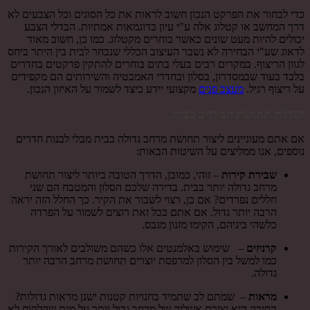
כדי לבחור את הפרקט הנכון חשוב לראות את כל הסוגים וכל הצבעים לא
דרך המחשב או קטלוג אלה ע"י עיון בדוגמאות אמתיות. הבדלי הצבע
יכולים להיות מעט שונים כאשר בוחרים מקטלוג. כמו כן, חשוב מאוד
לדאוג שע"י הבחירה לא נשבר העיצוב הכללי שנבחר לבית בין היתר ביחס
לגוון הריצוף. במקרים רבים בעלי בתים בוחרים להתקין פרקטים בחדרים
בלבד בעוד שבמסדרון, בסלון ובחדרי האמבטיה והשירותים הם מקפידים
על ריצוף רגיל.
מעצב פנים
מקצועי יידע כיצד לשמור על האיזון הנכון.
הגדלת תחושת המרחב בבית
אם אתם מעוניינים ליצור תחושת מרחב גדולה בבית מבלי לבנות חדרים
נוספים, אנו ממליצים על השיטות הבאות:
שבירת קירות
– זוהי, כמובן, הדרך הטובה ביותר ליצור תחושת
מרחב גדולה יותר בבית. בדירה שלכם הסלון והמטבח הם שני
חללים נפרדים? אם כן, רצוי לשבור את הקיר. כך החלל הזה יראה
הרבה יותר גדול. אם אתם בכל זאת רוצים לשמור על הפרדה
כלשהי ביניהם, הקימו מזנון מגבס.
קרניזים
– שימוש באלמנטים אלו כשהם משולבים לאורך הקירות
כמו למשל בין הסלון למרפסת יוצרים תחושת מרחב הרבה יותר
גדולה.
מראות
– שמתם לב שתמיד בחנויות קטנות ישנן מראות גדולות?
הסיבה היא יצירת אשליה של מרחב גדול יותר על מנת שהלקוח לא