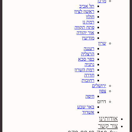
מרכז
תל אביב
ראשון לציון
חולון
רמת גן
פתח תקווה
אור יהודה
מודיעין
שרון
רעננה
הרצליה
כפר סבא
נתניה
רמת השרון
חדרה
רחובות
ירושלים
צפון
חיפה
דרום
באר שבע
אשדוד
אודותינו
צור קשר