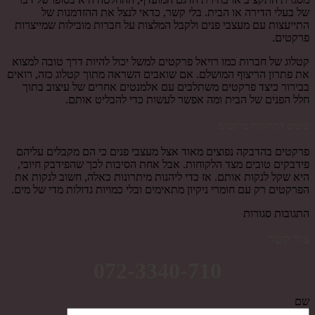
של בעלי הדירה או הבית. בלי קשר, כדאי לנצל את ההזדמנות של
התייעצות עם מעצבי פנים ולקבל המלצות על חברות מובילות שמייצרות
פרקטים.
קטלוג של חברות כמו רויאל פרקטים למשל יכול להיות דרך טובה למצוא
את פתרון הריצוף המושלם. אם שואבים השראה מתוך קטלוג כזה, רואים
בבירור כיצד פרקטים משתלבים עם אלמנטים אחרים של עיצוב בתוך
חלל הפנים של הבית ומה אפשר לעשות כדי להבליט אותם.
טיפים לתחזוקת פרקטים
פרקטים בהדבקה נפוצים מאוד אצל מעצבי פנים כי הם מקבלים עליהם
פידבקים טובים מצד הלקוחות. אבל אחת הסיבות לכך שהפידבק חיובי,
היא שקל לנקות אותם. אז כדי ליהנות מיתרונות כאלה, חשוב לנקות את
הפרקטים רק עם חומרי ניקיון מתאימים ובלי כמויות גדולות מדי של מים.
התגובות סגורות
צור קשר
072-3340-710
שם