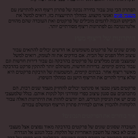
הפתרון הכי טוב עבור בחירה נכונה של פתרון ריצוף הוא להתייעץ עם
מעצבי פנים
ואנשי מקצוע. במהלך התייעצות כזו, רואים למשל את
הביקוש הגבוה לדגמים מובילים של פרקטים ואת העובדה שהם מהווים
אלטרנטיבה גם לפתרונות ריצוף מסורתיים יותר.
היתרונות של ריצוף מעץ
סוגים שונים של פרקטים משומשים או חדשים יכולים להתאים עבור
עיצוב חלל הפנים של הבית. אם בודקים את זה לעומק, רואים למשל
שמעצבי פנים ממליצים על פרקטים בהדבקה גם עבור דירות חדשות וגם
עבור בתים קיימים. בדירות חדשות, משתלם יותר להתקין פרקט בהדבקה
מאשר ריצוף אחר. בבתים קיימים, המשמעות של הדבקת פרקטים היא
שלא צריך להרים את הריצוף הישן גם במהלך השיפוץ.
פרקטים מעץ טבעי או סינתטי יכולים להחזיק מעמד שנים רבות, הם
מתכתבים עם סגנון עיצוב כפרי ומודרני וקל לנקות אותם. בגלל שלמעצבי
פנים יש את הניסיון הנדרש, הם יודעים לזהות את היתרונות האלה עבור
הלקוחות ולהכווין אותם לבחירת פתרון הריצוף המושלם עבורם.
איך בוחרים את הפרקטים הנכונים?
העובדה שסוגים שונים של פרקטים בהדבקה מאוד נפוצים אצל מעצבי
פנים לא באה על חשבון האחריות של הלקוח. בכל הנוגע אל הגדרת
מסגרת התקציב או בחירת הדגם המועדף, ההחלטה היא בסופו של דבר