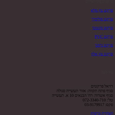
פרקטים פופולאריים
פרקט עץ מלא
פרקט פולימרי
פרקט סינטטי
פרקט PVC
פרקט גרמני
פרקט עץ אלון
צור קשר
רויאל פרקטים
סניף פתח תקווה: אזור תעשייה סגולה
סניף אשדוד: רח' הבנאים 10 א. תעשייה
טל': 072-3340-710
פקס: 03-9179917
הצהרת נגישות