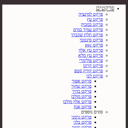
פרקטים
פרקט למינציה
פרקט עץ
פרקט במבוק
פרקט עמיד במים
פרקט תלת שכבתי
פרקט סינטטי
פרקט pvc
פרקט עץ אלון
פרקט עץ מלא
פרקט פולימרי
פרקט קרונו
פרקט קוויק סטפ
פרקט לבן
פרקט אפור
פרקט שחור
פרקט בהיר
פרקט מולבן
פרקט אלון מולבן
פרקט אגוז
סוגים נוספים
פרקט גרמני
פרקט בלגי
פרקט גושני