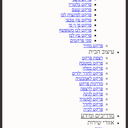
פרקט בלטריו
פרקט שעם
פרקט למינציה לבן
פרקט עץ טבעי
פרקט פי וי סי
פרקט לבן משופשף
פרקט עץ לבן
סוגי פרקטים
פרקט מחיר
עיצוב הבית
רצפת פרקט
פרקט במטבח
פרקט בסלון
פרקט לחדר ילדים
פרקט לאמבטיה
מדרגות פרקט
פרקט לרצפה
פרקט לגינה
פרקט למשרד
פרקט לחדר
פרקט לבית
מדריכים ומידע
אזורי שירות