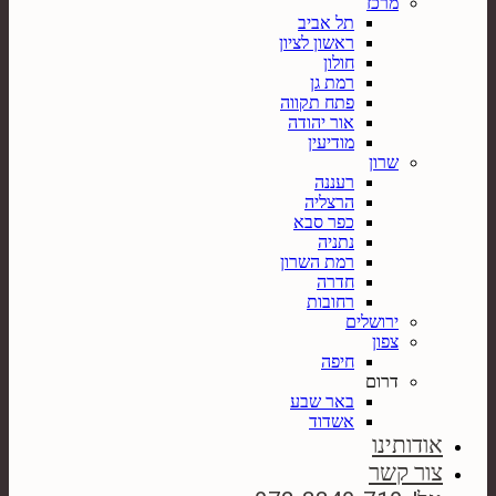
מרכז
תל אביב
ראשון לציון
חולון
רמת גן
פתח תקווה
אור יהודה
מודיעין
שרון
רעננה
הרצליה
כפר סבא
נתניה
רמת השרון
חדרה
רחובות
ירושלים
צפון
חיפה
דרום
באר שבע
אשדוד
אודותינו
צור קשר