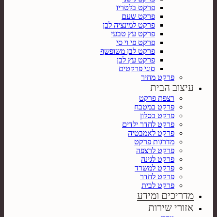
פרקט בלטריו
פרקט שעם
פרקט למינציה לבן
פרקט עץ טבעי
פרקט פי וי סי
פרקט לבן משופשף
פרקט עץ לבן
סוגי פרקטים
פרקט מחיר
עיצוב הבית
רצפת פרקט
פרקט במטבח
פרקט בסלון
פרקט לחדר ילדים
פרקט לאמבטיה
מדרגות פרקט
פרקט לרצפה
פרקט לגינה
פרקט למשרד
פרקט לחדר
פרקט לבית
מדריכים ומידע
אזורי שירות