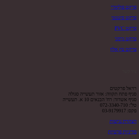
פרקט פולימרי
פרקט סינטטי
פרקט PVC
פרקט גרמני
פרקט עץ אלון
צור קשר
רויאל פרקטים
סניף פתח תקווה: אזור תעשייה סגולה
סניף אשדוד: רח' הבנאים 10 א. תעשייה
טל': 072-3340-710
פקס: 03-9179917
הצהרת נגישות
מדיניות פרטיות