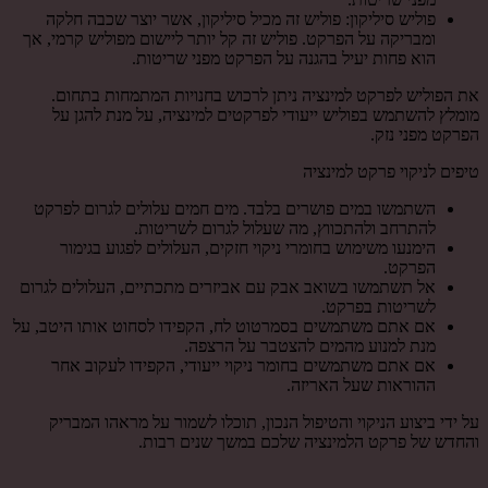
פוליש סיליקון: פוליש זה מכיל סיליקון, אשר יוצר שכבה חלקה
ומבריקה על הפרקט. פוליש זה קל יותר ליישום מפוליש קרמי, אך
הוא פחות יעיל בהגנה על הפרקט מפני שריטות.
את הפוליש לפרקט למינציה ניתן לרכוש בחנויות המתמחות בתחום.
מומלץ להשתמש בפוליש ייעודי לפרקטים למינציה, על מנת להגן על
הפרקט מפני נזק.
טיפים לניקוי פרקט למינציה
השתמשו במים פושרים בלבד. מים חמים עלולים לגרום לפרקט
להתרחב ולהתכווץ, מה שעלול לגרום לשריטות.
הימנעו משימוש בחומרי ניקוי חזקים, העלולים לפגוע בגימור
הפרקט.
אל תשתמשו בשואב אבק עם אביזרים מתכתיים, העלולים לגרום
לשריטות בפרקט.
אם אתם משתמשים בסמרטוט לח, הקפידו לסחוט אותו היטב, על
מנת למנוע מהמים להצטבר על הרצפה.
אם אתם משתמשים בחומר ניקוי ייעודי, הקפידו לעקוב אחר
ההוראות שעל האריזה.
על ידי ביצוע הניקוי והטיפול הנכון, תוכלו לשמור על מראהו המבריק
והחדש של פרקט הלמינציה שלכם במשך שנים רבות.