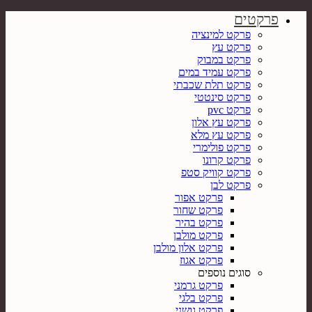
פרקטים
פרקט למינציה
פרקט עץ
פרקט במבוק
פרקט עמיד במים
פרקט תלת שכבתי
פרקט סינטטי
פרקט pvc
פרקט עץ אלון
פרקט עץ מלא
פרקט פולימרי
פרקט קרונו
פרקט קוויק סטפ
פרקט לבן
פרקט אפור
פרקט שחור
פרקט בהיר
פרקט מולבן
פרקט אלון מולבן
פרקט אגוז
סוגים נוספים
פרקט גרמני
פרקט בלגי
פרקט גושני