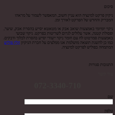
סיכום
ניקיון פרקט למינציה הוא עניין חשוב, המאפשר לשמור על מראהו
המבריק והחדש של הפרקט לאורך זמן.
ניקוי יומיומי באמצעות שואב אבק או מטאטא יסייע בהסרת אבק, שיער,
ופסולת קטנה, אשר עלולים לגרום לשריטות בפרקט. ניקוי שבועי
באמצעות סמרטוט לח עם חומר ניקוי ייעודי יסייע בהסרת לכלוך ודבקים.
כמו כן להשגת תוצאה מושלמת אנו ממלצים על חברת הניקיון
קלין פוליש
המתמחה בפוליש לפרקט למינציה.
התגובות סגורות
צור קשר
072-3340-710
שם
טלפון