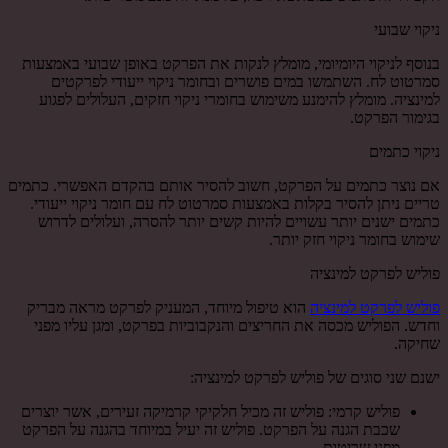
ניקוי שבועי
בנוסף לניקוי היומיומי, מומלץ לנקות את הפרקט באופן שבועי באמצעות
סמרטוט לח. השתמשו במים פושרים ובחומר ניקוי ייעודי לפרקטים
למינציה. מומלץ להימנע משימוש בחומרי ניקוי חזקים, העלולים לפגוע
בגימור הפרקט.
ניקוי כתמים
אם נוצר כתמים על הפרקט, חשוב להסיר אותם בהקדם האפשרי. כתמים
טריים ניתן להסיר בקלות באמצעות סמרטוט לח עם חומר ניקוי ייעודי.
כתמים ישנים יותר עשויים להיות קשים יותר להסרה, ועלולים לדרוש
שימוש בחומר ניקוי חזק יותר.
פוליש לפרקט למינציה
פוליש לפרקט למינציה
הוא טיפול מיוחד, המעניק לפרקט מראה מבריק
וחדש. הפוליש מכסה את החריצים והנקבוביות בפרקט, ומגן עליו מפני
שחיקה.
ישנם שני סוגים של פוליש לפרקט למינציה:
פוליש קרמי: פוליש זה מכיל חלקיקי קרמיקה זעירים, אשר יוצרים
שכבת הגנה על הפרקט. פוליש זה יעיל במיוחד בהגנה על הפרקט
מפני שריטות.