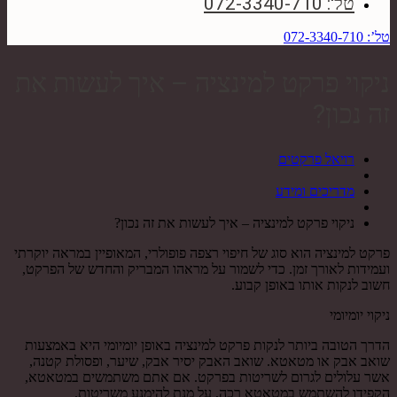
טל': 072-3340-710
טל’: 072-3340-710
ניקוי פרקט למינציה – איך לעשות את
זה נכון?
רויאל פרקטים
מדריכים ומידע
ניקוי פרקט למינציה – איך לעשות את זה נכון?
פרקט למינציה הוא סוג של חיפוי רצפה פופולרי, המאופיין במראה יוקרתי
ועמידות לאורך זמן. כדי לשמור על מראהו המבריק והחדש של הפרקט,
חשוב לנקות אותו באופן קבוע.
ניקוי יומיומי
הדרך הטובה ביותר לנקות פרקט למינציה באופן יומיומי היא באמצעות
שואב אבק או מטאטא. שואב האבק יסיר אבק, שיער, ופסולת קטנה,
אשר עלולים לגרום לשריטות בפרקט. אם אתם משתמשים במטאטא,
הקפידו להשתמש במטאטא רכה, על מנת להימנע משריטות.