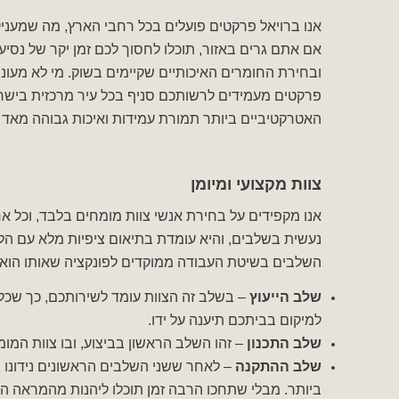
אנו ברויאל פרקטים פועלים בכל רחבי הארץ, מה שמעניק
אם אתם גרים באזור, תוכלו לחסוך לכם זמן יקר של נסיע
ובחירת החומרים האיכותיים שקיימים בשוק. מי לא מעוניי
פרקטים מעמידים לרשותכם סניף בכל עיר מרכזית בישרא
האטרקטיביים ביותר תמורת עמידות ואיכות גבוהה מאד 
צוות מקצועי ומיומן
אנו מקפידים על בחירת אנשי צוות מומחים בלבד, וכל א
נעשית בשלבים, והיא עומדת בתיאום ציפיות מלא עם הלק
השלבים בשיטת העבודה ממוקדים לפונקציה שאותו הוא 
שלב הייעוץ
– בשלב זה הצוות עומד לשירותכם, כך שכל
למיקום בביתכם תיענה על ידו.
שלב התכנון
– זהו השלב הראשון בביצוע, ובו צוות המומ
שלב ההתקנה
– לאחר ששני השלבים הראשונים נידונו 
ביותר. מבלי שתחכו הרבה זמן תוכלו ליהנות מהמראה ה