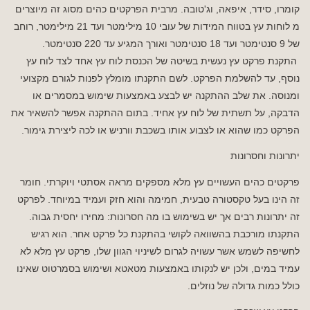
קומרו, סידר, איפאה, וג'טובה. מרבית הפרקטים כהים מסוג זה מיוצרים
מ לוחות עץ בטווח המידות של עובי 10 מילימטר ועד 21 מילימטר, רוחב
של 9 סנטימטר ועד 18 סנטימטר ואורך המגיע עד 220 סנטימטר.
התקנת פרקט עץ נעשית בשיטה של הכנסת לוח עץ אחד לצד לוח עץ
נוסף, עד להשלמת הפרקט. לשם התקנתו מומלץ לפנות לגורם מקצועי
ומנוסה. את שלב ההתקנה יש לבצע באמצעות שימוש במסמרים או
הדבקה, על תשתית של לוח עץ אחיד. בתום ההתקנה אפשר להשאיר את
הפרקט כמו שהוא או לצבוע אותו בשכבת וורניש או לכה ליצירת גימור.
יתרונות וחסרונות
פרקטים כהים העשויים עץ מלא מספקים מראה אסתטי ויוקרתי. חומר
זה הינו בעל טקסטורה טבעית, חמימה והוא חזק ועמיד במיוחד. לפרקט
זה יתרונות רבים אך יש בשימוש בו מה חסרונות: מחירו יחסית גבוה.
התקנתו מורכבת בהשוואה לקושי בהתקנת כל פרקט אחר. הוא רגיש
לחשיפה לשמש אשר עשויה לגרום לשיניוי הגוון שלו, פרקט עץ מלא לא
עמיד במים, ולכן יש לנקותו באמצעות מטאטא ושימוש בסמרטוט שאינו
כולל כמות גדולה של נוזלים.