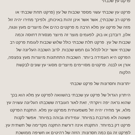
פרקט עץ שכבתי
פרקט עץ שכבתי עשוי מספר שכבות של עץ (פרקט תחת שכבתי או
פרקט רב שכבתי), אשר אשר אינן זהות באיכותן, ולפיכך מחירו יהיה זול
מזה של פרקט עץ מלא הרבה מ פרקטים כהים אלו מיוצרים מעץ וונגה,
אלון, דובדבן או בוק. לפעמים מוצר זה מיוצר מנסורת דחוסה וכמה
שכבות של עץ. פרקט תלת שכבתי כולל שלוש שכבות לעומת פרקט רב
שכבתי אשר יכול לכלול גם חמש שכבות. לרוב השכבה העליונה של
הפרקט היא העמידה ביותר. השכבות התחתונות מיוצרות מעץ צפצפה,
אורן או לבנה. פרקטים מסויימים מיוצרים מסוגי עץ שונים לבקשת
הלקוח
יתרונות וחסרונות של פרקט שכבתי
היתרון הגדול של פרקט עץ שכבתי בהשוואה לפרקט עץ מלא הוא בכך
שהוא נראה יפה ויוקרתי, זאת לאור העובדה ששכבתו העליונה עשויה עץ
מלא, אך מחירו יהיה זול משמעותית מפרקט עץ מלא. התקנת הפרקט
פשוטה ולא מורכבת במיוחד. עמידותו גבוהה במיוחד. אפשר לקנות
פרקט דק במיוחד. התקנתו אינה דורשת התקנה מקדימה של תשתית עץ.
לפרקט זה גם כמה חסרונות: הזזה של רהיטים או חשיפה ממושכת