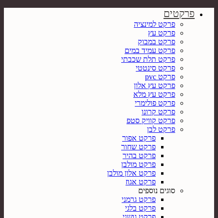
פרקטים
פרקט למינציה
פרקט עץ
פרקט במבוק
פרקט עמיד במים
פרקט תלת שכבתי
פרקט סינטטי
פרקט pvc
פרקט עץ אלון
פרקט עץ מלא
פרקט פולימרי
פרקט קרונו
פרקט קוויק סטפ
פרקט לבן
פרקט אפור
פרקט שחור
פרקט בהיר
פרקט מולבן
פרקט אלון מולבן
פרקט אגוז
סוגים נוספים
פרקט גרמני
פרקט בלגי
פרקט גושני