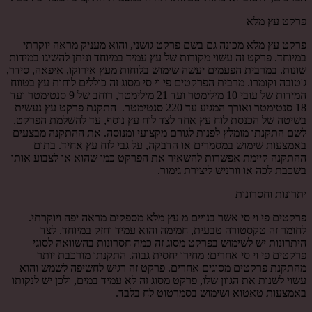
פרקט עץ מלא
פרקט עץ מלא מכונה גם בשם פרקט גושני, והוא מעניק מראה יוקרתי
במיוחד. פרקט זה עשוי מקורות של עץ עמיד במיוחד וניתן להשיגו במידות
שונות. במרבית הפעמים יעשה שימוש בלוחות מעץ אירוקו, איפאה, סידר,
ג'טובה וקומרו. מרבית הפרקטים פי וי סי מסוג זה כוללים לוחות עץ בטווח
המידות של עובי 10 מילימטר ועד 21 מילימטר, רוחב של 9 סנטימטר ועד
18 סנטימטר ואורך המגיע עד 220 סנטימטר. התקנת פרקט עץ נעשית
בשיטה של הכנסת לוח עץ אחד לצד לוח עץ נוסף, עד להשלמת הפרקט.
לשם התקנתו מומלץ לפנות לגורם מקצועי ומנוסה. את ההתקנה מבצעים
באמצעות שימוש במסמרים או הדבקה, על גבי לוח עץ אחיד. בתום
ההתקנה קיימת אפשרות להשאיר את הפרקט כמו שהוא או לצבוע אותו
בשכבת לכה או וורניש ליצירת גימור.
יתרונות וחסרונות
פרקטים פי וי סי אשר בנויים מ עץ מלא מספקים מראה יפה ויוקרתי.
לחומר זה טקסטורה טבעית, חמימה והוא עמיד וחזק במיוחד. לצד
היתרונות יש לשימוש בפרקט מסוג זה כמה חסרונות בהשוואה לסוגי
פרקטים פי וי סי אחרים: מחירו יחסית גבוה. התקנתו מורכבת יותר
מהתקנת פרקטים מסוגים אחרים. פרקט זה רגיש לחשיפה לשמש והוא
עשוי לשנות את הגוון שלו, פרקט מסוג זה לא עמיד במים, ולכן יש לנקותו
באמצעות טאטוא ושימוש בסמרטוט לח בלבד.