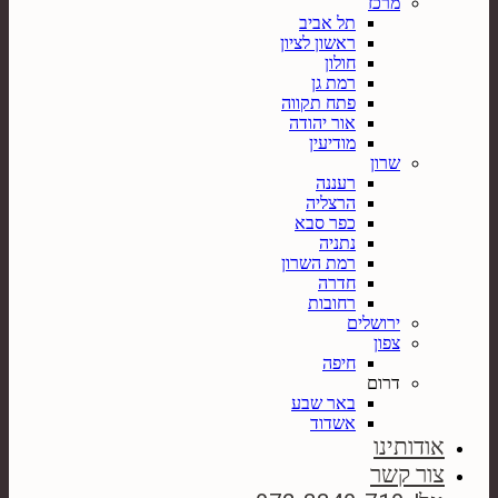
מרכז
תל אביב
ראשון לציון
חולון
רמת גן
פתח תקווה
אור יהודה
מודיעין
שרון
רעננה
הרצליה
כפר סבא
נתניה
רמת השרון
חדרה
רחובות
ירושלים
צפון
חיפה
דרום
באר שבע
אשדוד
אודותינו
צור קשר