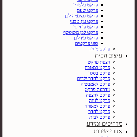
פרקט בלטריו
פרקט שעם
פרקט למינציה לבן
פרקט עץ טבעי
פרקט פי וי סי
פרקט לבן משופשף
פרקט עץ לבן
סוגי פרקטים
פרקט מחיר
עיצוב הבית
רצפת פרקט
פרקט במטבח
פרקט בסלון
פרקט לחדר ילדים
פרקט לאמבטיה
מדרגות פרקט
פרקט לרצפה
פרקט לגינה
פרקט למשרד
פרקט לחדר
פרקט לבית
מדריכים ומידע
אזורי שירות