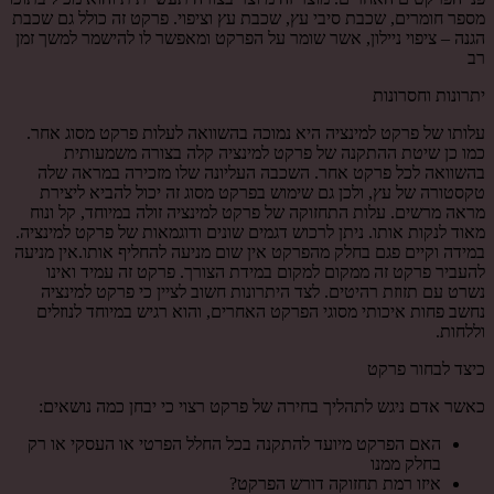
מספר חומרים, שכבת סיבי עץ, שכבת עץ וציפוי. פרקט זה כולל גם שכבת
הגנה – ציפוי ניילון, אשר שומר על הפרקט ומאפשר לו להישמר למשך זמן
רב
יתרונות וחסרונות
עלותו של פרקט למינציה היא נמוכה בהשוואה לעלות פרקט מסוג אחר.
כמו כן שיטת ההתקנה של פרקט למינציה קלה בצורה משמעותית
בהשוואה לכל פרקט אחר. השכבה העליונה שלו מזכירה במראה שלה
טקסטורה של עץ, ולכן גם שימוש בפרקט מסוג זה יכול להביא ליצירת
מראה מרשים. עלות התחזוקה של פרקט למינציה זולה במיוחד, קל ונוח
מאוד לנקות אותו. ניתן לרכוש דגמים שונים ודוגמאות של פרקט למינציה.
במידה וקיים פגם בחלק מהפרקט אין שום מניעה להחליף אותו.אין מניעה
להעביר פרקט זה ממקום למקום במידת הצורך. פרקט זה עמיד ואינו
נשרט עם תזוזת רהיטים. לצד היתרונות חשוב לציין כי פרקט למינציה
נחשב פחות איכותי מסוגי הפרקט האחרים, והוא רגיש במיוחד לנוזלים
וללחות.
כיצד לבחור פרקט
כאשר אדם ניגש לתהליך בחירה של פרקט רצוי כי יבחן כמה נושאים:
האם הפרקט מיועד להתקנה בכל החלל הפרטי או העסקי או רק
בחלק ממנו
איזו רמת תחזוקה דורש הפרקט?