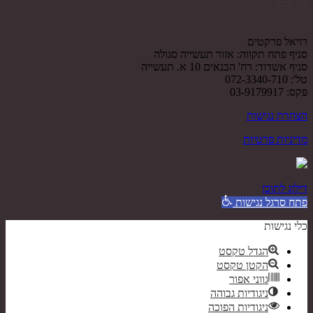
צור קשר
רויאל פרקטים
סניף פתח תקווה: אזור תעשייה סגולה
סניף אשדוד: רח' הבנאים 10 א. תעשייה
טל': 072-3340-710
פקס: 03-9179917
הצהרת נגישות
מדיניות פרטיות
דילוג לתוכן
פתח סרגל נגישות
כלי נגישות
הגדל טקסט
הקטן טקסט
גווני אפור
ניגודיות גבוהה
ניגודיות הפוכה