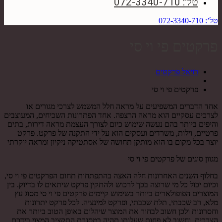
טל': 072-3340-710
טל’: 072-3340-710
פרקטים פי וי סי
רויאל פרקטים
פרקטים פי וי סי
אחד הדברים המשפיעים על מראה חלל המשמש לצרכי מגורים או
לצרכים עסקיים הוא מראה הרצפה. אחד הפתרונות השכיחים, המעוצבים
והיפים ביותר בהם נעשה שימוש כיום לצורך העצמת מראה דירות, בתים
פרטיים, וילות, משרדים ועסקים הוא על ידי התקנה של פרקט. פרקט
יוצר בכל מקום בו הוא מותקן תחושה של אסתטיקה ניקיון ומראה יוקרתי
מגוון סוגים של פרקטים פי וי סי
בחלוף השנים האחרונות חלה האצה בהתפתחות תחום הפרקטים פי וי סי,
וכיום יכול כל מי שרוצה בכך לרכוש ולהתקין פרקט שיתאים לו בדיוק. בין
המוצרים הפופולארים ביותר בשימוש קיימים פרקטים פי וי סי מסוג עץ
מלא, רב שכבתי, תלת שכבתי, ופרקט למינציה. לכל פרקט יתרונות
וחסרונות ולכן חשוב לבחור את המוצר שיהלום באופן הטוב ביותר את
הצרכים, וחשוב לא פחות שעלותו תהיה במסגרת התקציב המצוי בידכם .