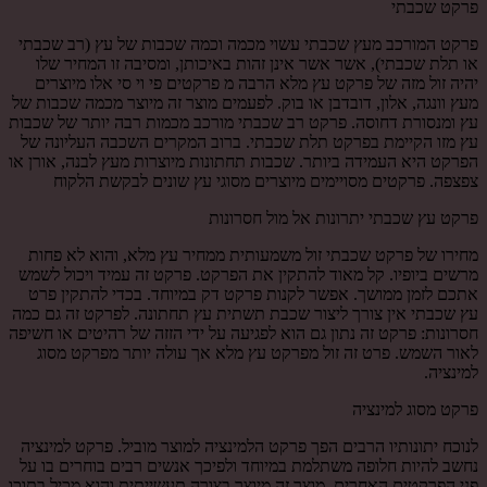
פרקט שכבתי
פרקט המורכב מעץ שכבתי עשוי מכמה וכמה שכבות של עץ (רב שכבתי
או תלת שכבתי), אשר אשר אינן זהות באיכותן, ומסיבה זו המחיר שלו
יהיה זול מזה של פרקט עץ מלא הרבה מ פרקטים פי וי סי אלו מיוצרים
מעץ וונגה, אלון, דובדבן או בוק. לפעמים מוצר זה מיוצר מכמה שכבות של
עץ ומנסורת דחוסה. פרקט רב שכבתי מורכב מכמות רבה יותר של שכבות
עץ מזו הקיימת בפרקט תלת שכבתי. ברוב המקרים השכבה העליונה של
הפרקט היא העמידה ביותר. שכבות תחתונות מיוצרות מעץ לבנה, אורן או
צפצפה. פרקטים מסויימים מיוצרים מסוגי עץ שונים לבקשת הלקוח
פרקט עץ שכבתי יתרונות אל מול חסרונות
מחירו של פרקט שכבתי זול משמעותית ממחיר עץ מלא, והוא לא פחות
מרשים ביופיו. קל מאוד להתקין את הפרקט. פרקט זה עמיד ויכול לשמש
אתכם לזמן ממושך. אפשר לקנות פרקט דק במיוחד. בכדי להתקין פרט
עץ שכבתי אין צורך ליצור שכבת תשתית עץ תחתונה. לפרקט זה גם כמה
חסרונות: פרקט זה נתון גם הוא לפגיעה על ידי הזזה של רהיטים או חשיפה
לאור השמש. פרט זה זול מפרקט עץ מלא אך עולה יותר מפרקט מסוג
למינציה.
פרקט מסוג למינציה
לנוכח יתונותיו הרבים הפך פרקט הלמינציה למוצר מוביל. פרקט למינציה
נחשב להיות חלופה משתלמת במיוחד ולפיכך אנשים רבים בוחרים בו על
פני הפרקטים האחרים. מוצר זה מיוצר בצורה תעשייתית והוא מכיל בתוכו