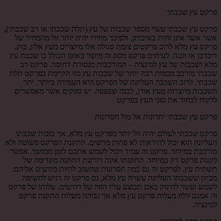
פרקט עץ שכבתי
פרקט עץ שכבתי עשוי מספר שכבות של עץ (תלת שכבתי או רב שכבתי),
אשר אשר אינן זהות באיכותן, ולפיכך מחירו יהיה יותר זול מהמחיר של
פרקט עץ מלא לרוב פרקטים צומת סגולה אלו מיוצרים מעץ אלון, בוק,
דובדבן או וונגה. לעיתים פרקט מסוג זה מיוצר באופן הכולל בו שכבת עץ
מלא ושכבות של עץ למינציה – המורכבות מנסורת דחוסה. פרקט רב
שכבתי מורכב מכמות רבה יותר של שכבות עץ מזו הקיימת בפרקט תלת
שכבתי. לרוב השכבה העליונה של הפרקט היא העמידה ביותר. יתר
השכבות מיוצרות מעץ אורן, לבנה וצפצפה. יש ספקים אשר מאפשרים
ללקוח לבחור את סוגי העץ בפרקט
פרקט עץ שכבתי יתרונות אל מול חסרונות
פרקט שכבתי לעולם יהיה זול יותר מפרקט עץ מלא, אך בזכות שכבתו
העליונה הוא יכול להיראות לא פחות מרשים. התקנת הפרקט פשוטה ולא
מורכבת במיוחד. פרקט זה עמיד ויכול לשמש אתכם לזמן ממושך. אפשר
לקנות פרקט דק במיוחד. התקנתו אינה דורשת התקנה מקדימה של
תשתית עץ. לפרקט זה גם כמה חסרונות שחשוב להיות מודעים אליהם:
מכיוון ששכבתו העליונה עשויה עץ מלא, גם פרקט זה רגיש לחשיפה
לשמש ועשוי להינזק באם תבוצע עליו הזזה של רהיטים. עלותו של פרקט
זה אמנם זולה מעלות פרקט עץ מלא אך גבוהה מעלות התקנת פרקט
למינציה.