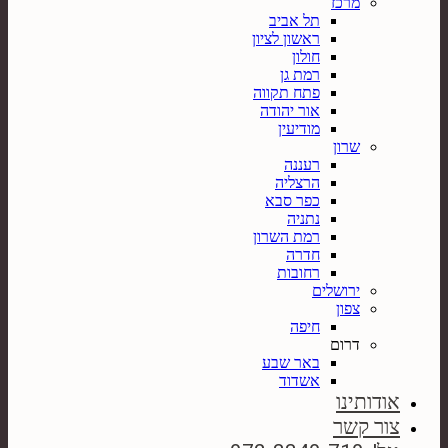
מרכז
תל אביב
ראשון לציון
חולון
רמת גן
פתח תקווה
אור יהודה
מודיעין
שרון
רעננה
הרצליה
כפר סבא
נתניה
רמת השרון
חדרה
רחובות
ירושלים
צפון
חיפה
דרום
באר שבע
אשדוד
אודותינו
צור קשר