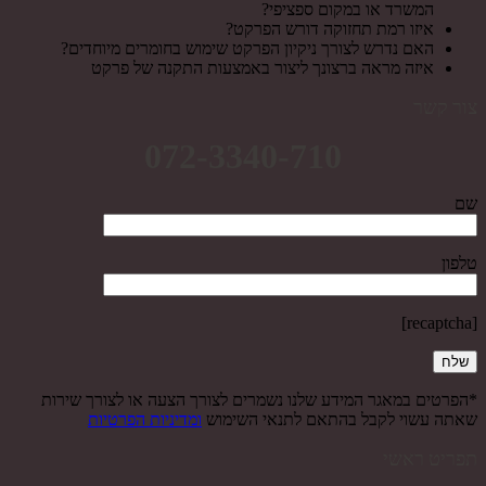
המשרד או במקום ספציפי?
איזו רמת תחזוקה דורש הפרקט?
האם נדרש לצורך ניקיון הפרקט שימוש בחומרים מיוחדים?
איזה מראה ברצונך ליצור באמצעות התקנה של פרקט
צור קשר
072-3340-710
שם
טלפון
[recaptcha]
*הפרטים במאגר המידע שלנו נשמרים לצורך הצעה או לצורך שירות
שאתה עשוי לקבל בהתאם לתנאי השימוש
ומדיניות הפרטיות
תפריט ראשי