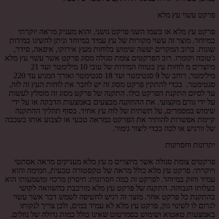
פרקט עשוי עץ מלא
פרקט עץ מלא או בשמו השני פרקט גושני, והוא מעניק מראה יוקרתי
במיוחד. מוצר זה עשוי מקורות של עץ עמיד במיוחד וניתן להשיגו במידות
שונות. ברוב המקרים יעשה שימוש בלוחות מעץ אירוקו, איפאה, סידר,
ג'טובה וקומרו. רוב הפרקטים צומת סגולה מסוג פרקט אשר עשוי עץ מלא
מיוצרים מ לוחות עץ בטווח המידות של עובי 10 מילימטר ועד 21
מילימטר, רוחב של 9 סנטימטר ועד 18 סנטימטר ואורך המגיע עד 220
סנטימטר. בכדי להתקין פרקט מסוג זה יש לחבר את לוחות העץ זה לזה,
עד לסיום התקנת הפרקט כולו. התקנה של פרקט מסוג זה מומלץ לעשות
על ידי גורם מקצועי. את ההתקנה מבצעים באמצעות הדבקה או על ידי
שימוש במסמרים, על תשתית של לוח עץ אחיד. בסוף תהליך ההתקנה
קיימת אפשרות להותיר את הפרקט במראה טבעי או לצבוע אותו בשכבה
של וורניש או לכה בכדי ליצור גימור.
יתרונות וחסרונות
פרקטים צומת סגולה אשר מיוצרים מ עץ מלא מעניקים מראה אסתטי
ויוקרתי. פרקט עץ מלא כולל מראה של טקסטורה טבעית, חמימה והוא
עמיד וחזק במיוחד. לפרקט זה כמה חסרונות: חיסרון מרכזי ומשמעותי הוא
בעלותו הגבוהה. התקנה של פרקט עץ מלא מורכבת בהשוואה לקושי
בהתקנת כל פרקט אחר. מוצר זה רגיש לחשיפה לשמש דבר אשר עשוי
לגרום לו לשינוי גוון, פרקט עץ מלא לא עמיד במים, ולכן צריך לנקותו
באמצעות טאטוא ושימוש בסמרטוט שאינו כולל כמות גדולה של נוזלים.