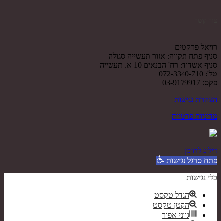
צור קשר
רויאל פרקטים
סניף פתח תקווה: אזור תעשייה סגולה
סניף אשדוד: רח' הבנאים 10 א. תעשייה
טל': 072-3340-710
פקס: 03-9179917
הצהרת נגישות
מדיניות פרטיות
דילוג לתוכן
פתח סרגל נגישות
כלי נגישות
הגדל טקסט
הקטן טקסט
גווני אפור