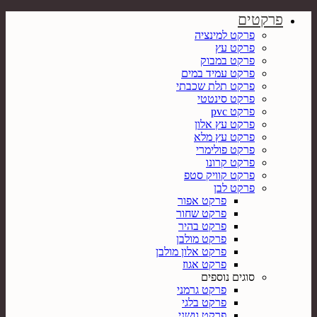
פרקטים
פרקט למינציה
פרקט עץ
פרקט במבוק
פרקט עמיד במים
פרקט תלת שכבתי
פרקט סינטטי
פרקט pvc
פרקט עץ אלון
פרקט עץ מלא
פרקט פולימרי
פרקט קרונו
פרקט קוויק סטפ
פרקט לבן
פרקט אפור
פרקט שחור
פרקט בהיר
פרקט מולבן
פרקט אלון מולבן
פרקט אגוז
סוגים נוספים
פרקט גרמני
פרקט בלגי
פרקט גושני