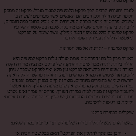
פרקט מסוג למינציה
לנוכח יתונותיו הרבים הפך פרקט הלמינציה למוצר מוביל. פרקט זה מספק
חלופה יעילה וזולה ולכן רבים הם האנשים אשר מעדיפים לעשות בו
שימוש. פרקט זה מיוצר בצורה תעשייתית והוא מכיל בתוכו כמה חומרים,
לרבות סיבי עץ דחוסים שעליהם מודבקת שכבה בטקסטורה של עץ.
פרקט למינציה כולל גם ציפוי הגנה מניילון, אשר שומר על הפרקט
ומאפשר לו להיות עמיד לתקופה ארוכה
פרקט למינציה – יתרונות אל מול חסרונות
כאמור מבין כל סוגי הפרקטים צומת סגולה עלות פרקט למינציה היא
הזולה ביותר. יתרה מכך שיטת ההתקנה של פרקט למינציה מהירה וקלה
בצורה משמעותית בהשוואה לפרקט עץ מלא ואף לפרקט שכבתי. ניתן
להגיע תוך שימוש זה למראה מרשים ויפה. תחזוקת פרקט זה קלה ואינה
דורשת שימוש בחומרים מיוחדים. מוצר זה קיים במגוון דגמים וצבעים.
במידה וקיים פגם בחלק מהפרקט אין שום מניעה להחליף אותו.אפשר
להעביר פרקט זה מבית לבית במידת הצורך. פרקט זה עמיד ואינו נשרט
עם תזוזת רהיטים. מבחינת החסרונות, יש לציין כי זהו פרקט פחות איכותי
וקיימת בו רגישות לרטיבות.
שיקולים בבחירת פרקט
כאשר אדם ניגש לתהליך בחירה של פרקט רצוי כי יבחן כמה נושאים:
היכן בכוונתך להתקין את הפרקט? האם בכל שטח הבית או