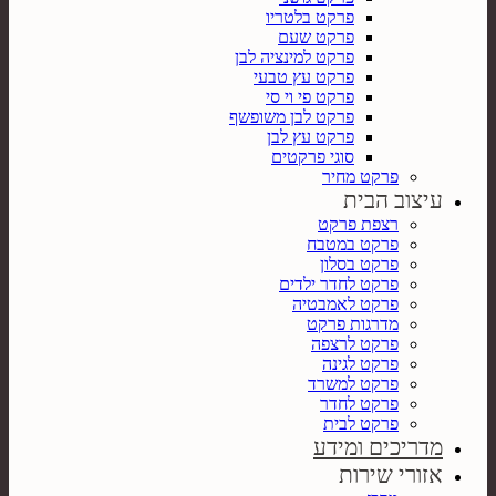
פרקט בלטריו
פרקט שעם
פרקט למינציה לבן
פרקט עץ טבעי
פרקט פי וי סי
פרקט לבן משופשף
פרקט עץ לבן
סוגי פרקטים
פרקט מחיר
עיצוב הבית
רצפת פרקט
פרקט במטבח
פרקט בסלון
פרקט לחדר ילדים
פרקט לאמבטיה
מדרגות פרקט
פרקט לרצפה
פרקט לגינה
פרקט למשרד
פרקט לחדר
פרקט לבית
מדריכים ומידע
אזורי שירות