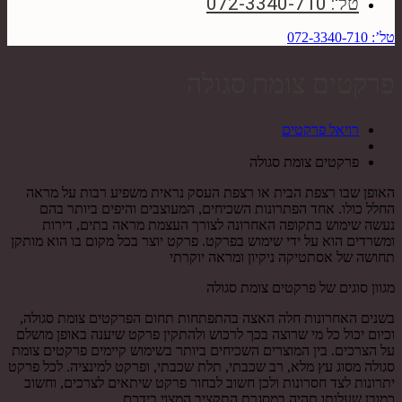
טל': 072-3340-710
טל’: 072-3340-710
פרקטים צומת סגולה
רויאל פרקטים
פרקטים צומת סגולה
האופן שבו רצפת הבית או רצפת העסק נראית משפיע רבות על מראה
החלל כולו. אחד הפתרונות השכיחים, המעוצבים והיפים ביותר בהם
נעשה שימוש בתקופה האחרונה לצורך העצמת מראה בתים, דירות
ומשרדים הוא על ידי שימוש בפרקט. פרקט יוצר בכל מקום בו הוא מותקן
תחושה של אסתטיקה ניקיון ומראה יוקרתי
מגוון סוגים של פרקטים צומת סגולה
בשנים האחרונות חלה האצה בהתפתחות תחום הפרקטים צומת סגולה,
וכיום יכול כל מי שרוצה בכך לרכוש ולהתקין פרקט שיענה באופן מושלם
על הצרכים. בין המוצרים השכיחים ביותר בשימוש קיימים פרקטים צומת
סגולה מסוג עץ מלא, רב שכבתי, תלת שכבתי, ופרקט למינציה. לכל פרקט
יתרונות לצד חסרונות ולכן חשוב לבחור פרקט שיתאים לצרכים, וחשוב
כמובן שעלותו תהיה במסגרת התקציב המצוי בידכם .