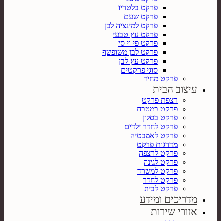
פרקט בלטריו
פרקט שעם
פרקט למינציה לבן
פרקט עץ טבעי
פרקט פי וי סי
פרקט לבן משופשף
פרקט עץ לבן
סוגי פרקטים
פרקט מחיר
עיצוב הבית
רצפת פרקט
פרקט במטבח
פרקט בסלון
פרקט לחדר ילדים
פרקט לאמבטיה
מדרגות פרקט
פרקט לרצפה
פרקט לגינה
פרקט למשרד
פרקט לחדר
פרקט לבית
מדריכים ומידע
אזורי שירות