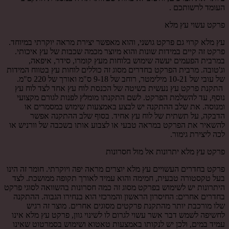
העומד לרשותכם .
פרקט עשוי עץ מלא
עץ מלא קרוי גם פרקט גושני, והוא מאפשר יצירת מראה יוקרתי במיוחד.
פרקט זה קיים במידות שונות והוא מיוצר מכמה שכבות של עץ איכותי.
במרבית הפעמים יעשה שימוש בלוחות מעץ קומרו, סידר, איפאה,
וג'טובה. מרבית הפרקט בחדרים מסוג זה כוללים לוחות עץ בטווח המידות
של עובי של 10-21 מילימטר, רוחב של 9-18 ס"מ ואורך של 220 ס"מ.
התקנת פרקט עץ נעשית בשיטה של הכנסת לוח עץ אחד לצד לוח עץ
נוסף, עד להשלמת הפרקט. לשם התקנתו מומלץ לפנות לגורם מקצועי
ומנוסה. את שלב ההתקנה יש לבצע באמצעות שימוש במסמרים או
הדבקה, על תשתית של לוח עץ אחיד. בסוף שלב ההתקנה אפשר
להשאיר את הפרקט במראה טבעי או לצבוע אותו בשכבה של וורניש או
לכה ליצירת גימור.
פרקט עץ מלא יתרונות אל מול חסרונות
פרקט בחדרים העשויים עץ מלא יוצרים מראה יפה ויוקרתי. חומר זה הינו
בעל טקסטורה טבעית, חמימה והוא עמיד לאורך תקופה ממושכת. לצד
היתרונות יש לשימוש בפרקט מסוג זה כמה חסרונות בהשוואה לסוגי פרקט
בחדרים אחרים: החיסרון הראשון והמרכזי הוא בנחירו הגבוה. ההתקנה
שלו מורכבת יותר מהתקנת פרקטים מסוגים אחרים. מוצר זה רגיש
לחשיפה לשמש דבר אשר עשוי לגרום לו לשינוי גוון, פרקט עץ מלא אינו
עמיד במים, ולכן יש לנקותו באמצעות טאטוא ושימוש בסמרטוט שאינו