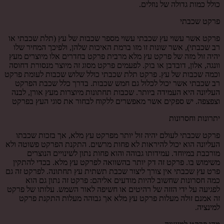
כולל כמות גדולה של נוזלים.
פרקט שכבתי
פרקט אשר עשוי עץ שכבתי עשוי מספר שכבות של עץ (תלת שכבתי או
רב שכבתי), אשר שונות זו מזו ברמת האיכות שלהן, ולפיכך המחיר שלו
יהיה זול מזה של פרקט עץ מלא מרבית פרקט בחדרים אלו מיוצרים מעץ
וונגה, אלון, דובדבן או בוק. לפעמים פרקט מסוג זה מיוצר מנסורת דחוסה
וכמה שכבות של עץ. פרקט תלת שכבתי כולל שלוש שכבות לעומת פרקט
רב שכבתי אשר יכול לכלול גם חמש שכבות. בדרך כלל שכבת הפרקט
העליונה היא העמידה ביותר. שכבות תחתונות מיוצרות מעץ אורן, לבנה
וצפצפה. יש ספקים אשר מאפשרים ללקוח לבחור את סוגי העץ בפרקט
יתרונות וחסרונות
פרקט שכבתי לעולם יהיה זול יותר מפרקט עץ מלא, אך בזכות שכבתו
העליונה הוא יכול להיראות לא פחות מרשים. התקנת הפרקט פשוטה ולא
מורכבת במיוחד. עמידותו גבוהה והוא פחות נתון לשינויים הנוצרים
משימוש בו. פרקט זה דק יותר בהשוואה לפרקט עץ מלא. בכדי להתקין
פרט עץ שכבתי אין צורך ליצור שכבת תשתית עץ תחתונה. לפרקט זה גם
כמה חסרונות שחשוב להיות מודעים אליהם: פרקט זה נתון גם הוא
לפגיעה על ידי הזזה של רהיטים או חשיפה לאור השמש. עלותו של פרקט
זה אמנם זולה מעלות פרקט עץ מלא אך גבוהה מעלות התקנת פרקט
למינציה.