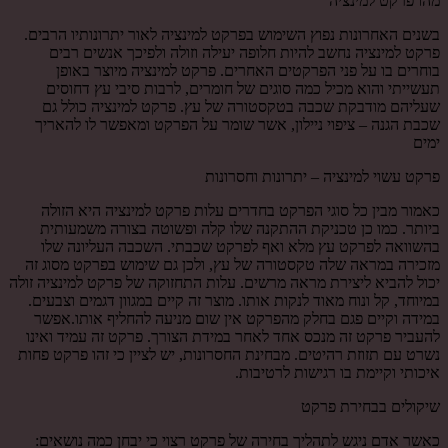
מהו פרקט למינציה
בשנים האחרונות נפוץ השימוש בפרקט למינציה לאור יתרונותיו הרבים.
פרקט למינציה נחשב להיות חלופה יעילה וזולה ולפיכך אנשים רבים
בוחרים בו על פני הפרקטים האחרים. פרקט למינציה מיוצר באופן
תעשייתי והוא מכיל כמה סוגים של חומרים, לרבות סיבי עץ דחוסים
שעליהם מודבקת שכבה בטקסטורה של עץ. פרקט למינציה כולל גם
שכבת הגנה – ציפוי ניילון, אשר שומר על הפרקט ומאפשר לו להאריך
ימים
פרקט עשוי למינציה – יתרונות וחסרונות
כאמור מבין כל סוגי הפרקט בחדרים עלות פרקט למינציה היא הזולה
ביותר. כמו כן טכניקת ההתקנה שלו קלה ופשוטה בצורה משמעותית
בהשוואה לפרקט עץ מלא ואף לפרקט שכבתי. השכבה העליונה שלו
מזכירה במראה שלה טקסטורה של עץ, ולכן גם שימוש בפרקט מסוג זה
יכול להביא ליצירת מראה מרשים. עלות התחזוקה של פרקט למינציה זולה
במיוחד, קל ונוח מאוד לנקות אותו. מוצר זה קיים במגוון דגמים וצבעים.
במידה וקיים פגם בחלק מהפרקט אין שום מניעה להחליף אותו.אפשר
להעביר פרקט זה מנכס אחד לאחר במידת הצורך. פרקט זה עמיד ואינו
נשרט עם תזוזת רהיטים. מבחינת החסרונות, יש לציין כי זהו פרקט פחות
איכותי וקיימת בו רגישות לרטיבות.
שיקולים בבחירת פרקט
כאשר אדם ניגש לתהליך בחירה של פרקט רצוי כי יבחן כמה נושאים: