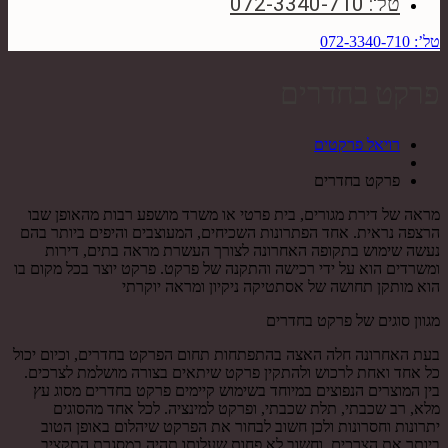
טל': 072-3340-710
טל’: 072-3340-710
פרקט בחדרים
רויאל פרקטים
פרקט בחדרים
מראה של דירת מגורים, בית פרטי או משרד מושפע רבות מהאופן שבו
הרצפה נראית. אחד הפתרונות השכיחים, המעוצבים והיפים ביותר בהם
נעשה שימוש בתקופה האחרונה לצורך העשרת מראה בתים, דירות
ומשרדים הוא על ידי רכישה והתקנה של פרקט. פרקט יוצר בכל מקום בו
הוא מותקן תחושה של אסתטיקה ניקיון ומראה יוקרתי
מגוון סוגים של פרקט בחדרים
בעת האחרונה חלה האצה בהתפתחות תחום הפרקט בחדרים, וכיום יכול
כל אחד ואחת לרכוש ולהתקין פרקט שיתאים בצורה מושלמת לצרכים.
בין המוצרים הנפוצים במיוחד בשימוש קיימים פרקט בחדרים מסוג עץ
מלא, רב שכבתי, תלת שכבתי, ופרקט למינציה. לכל אחד מהסוגים
יתרונות וחסרונות ולכן חשוב לבחור את הפרקט שיהלום באופן הטוב
ביותר את הצרכים, וחשוב לא פחות שעלותו תהיה במסגרת התקציב