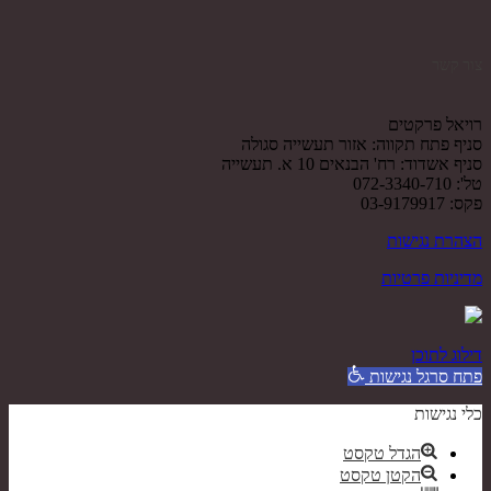
צור קשר
רויאל פרקטים
סניף פתח תקווה: אזור תעשייה סגולה
סניף אשדוד: רח' הבנאים 10 א. תעשייה
טל': 072-3340-710
פקס: 03-9179917
הצהרת נגישות
מדיניות פרטיות
דילוג לתוכן
פתח סרגל נגישות
כלי נגישות
הגדל טקסט
הקטן טקסט