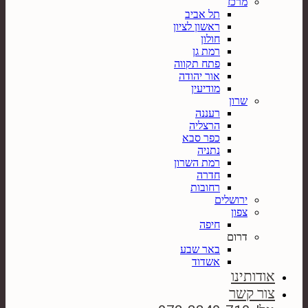
מרכז
תל אביב
ראשון לציון
חולון
רמת גן
פתח תקווה
אור יהודה
מודיעין
שרון
רעננה
הרצליה
כפר סבא
נתניה
רמת השרון
חדרה
רחובות
ירושלים
צפון
חיפה
דרום
באר שבע
אשדוד
אודותינו
צור קשר