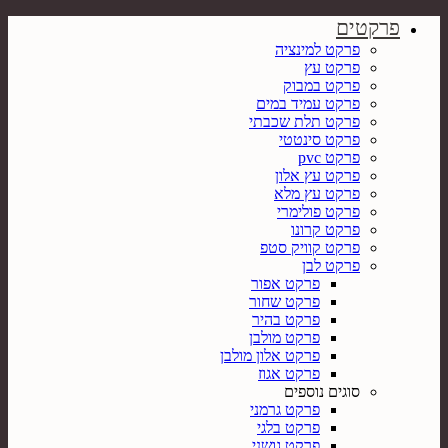
פרקטים
פרקט למינציה
פרקט עץ
פרקט במבוק
פרקט עמיד במים
פרקט תלת שכבתי
פרקט סינטטי
פרקט pvc
פרקט עץ אלון
פרקט עץ מלא
פרקט פולימרי
פרקט קרונו
פרקט קוויק סטפ
פרקט לבן
פרקט אפור
פרקט שחור
פרקט בהיר
פרקט מולבן
פרקט אלון מולבן
פרקט אגוז
סוגים נוספים
פרקט גרמני
פרקט בלגי
פרקט גושני