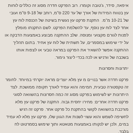
איפאה, סידר, ג'טובה וקומרו. רוב הפרקט חדרה מסוג זה כוללים לוחות
עץ בטווח המידות של אורך של עד 220 ס"מ, רוחב של 9-18 ס"מ ועובי
של 10-21 מ"מ. התקנת פרקט עץ נעשית בשיטה של הכנסת לוח עץ
אחד לצד לוח עץ נוסף, עד להשלמת הפרקט. לשם התקנתו מומלץ
לפנות לגורם מקצועי ומנוסה. שלב ההתקנה מבוצע באמצעות הדבקה או
על ידי שימוש במסמרים, על תשתית של לוח עץ אחיד. בתום תהליך
ההתקנה אפשר להשאיר את הפרקט במראה טבעי או לצפות אותו
בשכבה של וורניש או לכה בכדי ליצור גימור.
יתרונות וחסרונות
פרקט חדרה אשר בנויים מ עץ מלא יוצרים מראה יוקרתי במיוחד. לחומר
זה טקסטורה טבעית, חמימה והוא עמיד לאורך תקופה ממושכת. לצד
היתרונות יש לשימוש בפרקט מסוג זה כמה חסרונות בהשוואה לסוגי
פרקט חדרה אחרים: מחירו יחסית גבוה. התקנה של פרקט עץ מלא
מורכבת בהשוואה לקושי בהתקנת כל פרקט אחר. פרקט זה רגיש
לחשיפה לשמש והוא עשוי לשנות את הגוון שלו, פרקט עץ מלא לא עמיד
במים, ולכן יש לנקותו באמצעות מטאטא ותוך שימוש בסמרטוט לח
בלבד.