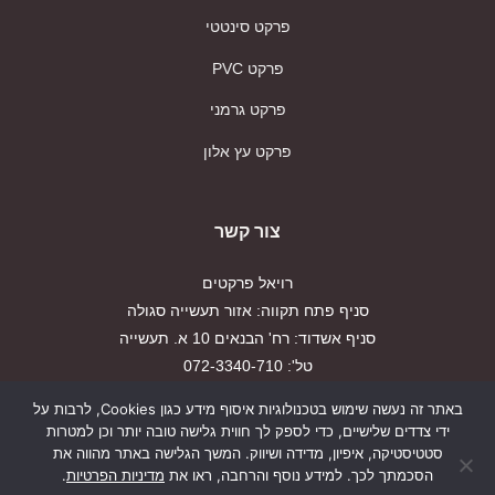
פרקט סינטטי
פרקט PVC
פרקט גרמני
פרקט עץ אלון
צור קשר
רויאל פרקטים
סניף פתח תקווה: אזור תעשייה סגולה
סניף אשדוד: רח' הבנאים 10 א. תעשייה
טל': 072-3340-710
פקס: 03-9179917
באתר זה נעשה שימוש בטכנולוגיות איסוף מידע כגון Cookies, לרבות על
ידי צדדים שלישיים, כדי לספק לך חווית גלישה טובה יותר וכן למטרות
הצהרת נגישות
סטטיסטיקה, איפיון, מדידה ושיווק. המשך הגלישה באתר מהווה את
הסכמתך לכך. למידע נוסף והרחבה, ראו את
מדיניות הפרטיות
.
מדיניות פרטיות