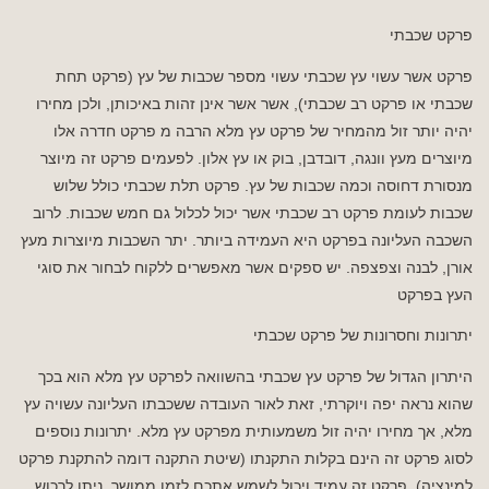
פרקט שכבתי
פרקט אשר עשוי עץ שכבתי עשוי מספר שכבות של עץ (פרקט תחת
שכבתי או פרקט רב שכבתי), אשר אשר אינן זהות באיכותן, ולכן מחירו
יהיה יותר זול מהמחיר של פרקט עץ מלא הרבה מ פרקט חדרה אלו
מיוצרים מעץ וונגה, דובדבן, בוק או עץ אלון. לפעמים פרקט זה מיוצר
מנסורת דחוסה וכמה שכבות של עץ. פרקט תלת שכבתי כולל שלוש
שכבות לעומת פרקט רב שכבתי אשר יכול לכלול גם חמש שכבות. לרוב
השכבה העליונה בפרקט היא העמידה ביותר. יתר השכבות מיוצרות מעץ
אורן, לבנה וצפצפה. יש ספקים אשר מאפשרים ללקוח לבחור את סוגי
העץ בפרקט
יתרונות וחסרונות של פרקט שכבתי
היתרון הגדול של פרקט עץ שכבתי בהשוואה לפרקט עץ מלא הוא בכך
שהוא נראה יפה ויוקרתי, זאת לאור העובדה ששכבתו העליונה עשויה עץ
מלא, אך מחירו יהיה זול משמעותית מפרקט עץ מלא. יתרונות נוספים
לסוג פרקט זה הינם בקלות התקנתו (שיטת התקנה דומה להתקנת פרקט
למינציה). פרקט זה עמיד ויכול לשמש אתכם לזמן ממושך. ניתן לרכוש