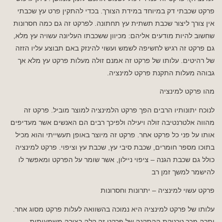
פרקט שכבתי דק במיוחד במידת הצורך. בכדי להתקין פרט עץ שכבתי
אין צורך ליצור שכבת תשתית עץ תחתונה. לפרקט זה גם כמה חסרונות
שחשוב להיות מודעים אליהם: מכיוון ששכבתו העליונה עשויה עץ מלא,
גם פרקט זה רגיש לחשיפה לשמש ועשוי להינזק באם תבוצע עליו הזזה
של רהיטים. עלותו של פרקט זה אמנם זולה מעלות פרקט עץ מלא אך
גבוהה מעלות התקנת פרקט למינציה.
מהו פרקט למינציה
לנוכח יתונותיו הרבים הפך פרקט הלמינציה למוצר מוביל. פרקט זה
מהווה אלטרנטיבה זולה ויעילה ולפיכך רבים הם האנשים אשר מעדיפים
אותו על פני כל פרקט אחר. פרקט זה מיוצר באופן תעשייתי והוא מכיל
בתוכו מספר חומרים, שכבת סיבי עץ, שכבת עץ וציפוי. פרקט למינציה
כולל גם שכבת הגנה – ציפוי ניילון, אשר שומר על הפרקט ומאפשר לו
להישמר למשך זמן רב
פרקט עשוי למינציה – יתרונות וחסרונות
עלותו של פרקט למינציה היא נמוכה בהשוואה לעלות פרקט מסוג אחר.
יתרה מכך טכניקת ההתקנה של פרקט זה קלה בצורה משמעותית