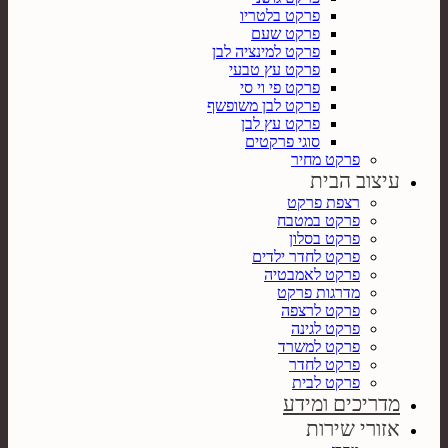
פרקט בלטריו
פרקט שעם
פרקט למינציה לבן
פרקט עץ טבעי
פרקט פי וי סי
פרקט לבן משופשף
פרקט עץ לבן
סוגי פרקטים
פרקט מחיר
עיצוב הבית
רצפת פרקט
פרקט במטבח
פרקט בסלון
פרקט לחדר ילדים
פרקט לאמבטיה
מדרגות פרקט
פרקט לרצפה
פרקט לגינה
פרקט למשרד
פרקט לחדר
פרקט לבית
מדריכים ומידע
אזורי שירות