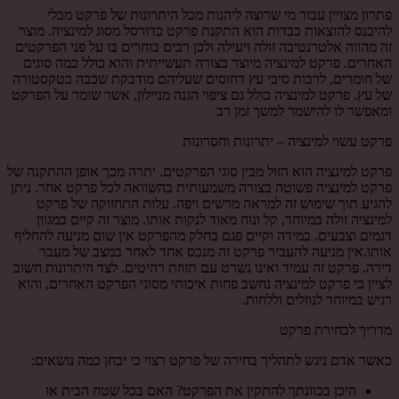
פתרון מצויין עבור מי שרוצה ליהנות מכל היתרונות של פרקט מבלי
להיכנס להוצאות כבדות הוא התקנת פרקט כדורסל מסוג למינציה. מוצר
זה מהווה אלטרנטיבה זולה ויעילה ולכן רבים בוחרים בו על פני הפרקטים
האחרים. פרקט למינציה מיוצר בצורה תעשייתית והוא כולל כמה סוגים
של חומרים, לרבות סיבי עץ דחוסים שעליהם מודבקת שכבה בטקסטורה
של עץ. פרקט למינציה כולל גם ציפוי הגנה מניילון, אשר שומר על הפרקט
ומאפשר לו להישמר למשך זמן רב
פרקט עשוי למינציה – יתרונות וחסרונות
פרקט למינציה הוא הזול מבין סוגי הפרקטים. יתרה מכך אופן ההתקנה של
פרקט למינציה פשוטה בצורה משמעותית בהשוואה לכל פרקט אחר. ניתן
להגיע תוך שימוש זה למראה מרשים ויפה. עלות התחזוקה של פרקט
למינציה זולה במיוחד, קל ונוח מאוד לנקות אותו. מוצר זה קיים במגוון
דגמים וצבעים. במידה וקיים פגם בחלק מהפרקט אין שום מניעה להחליף
אותו.אין מניעה להעביר פרקט זה מנכס אחד לאחר במצב של מעבר
דירה. פרקט זה עמיד ואינו נשרט עם תזוזת רהיטים. לצד היתרונות חשוב
לציין כי פרקט למינציה נחשב פחות איכותי מסוגי הפרקט האחרים, והוא
רגיש במיוחד לנוזלים וללחות.
מדריך לבחירת פרקט
כאשר אדם ניגש לתהליך בחירה של פרקט רצוי כי יבחן כמה נושאים:
היכן בכוונתך להתקין את הפרקט? האם בכל שטח הבית או