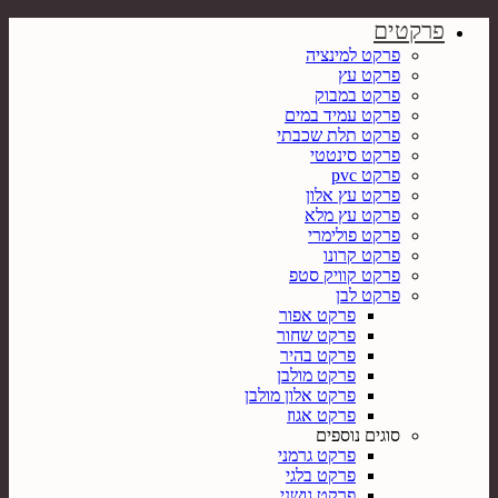
פרקטים
פרקט למינציה
פרקט עץ
פרקט במבוק
פרקט עמיד במים
פרקט תלת שכבתי
פרקט סינטטי
פרקט pvc
פרקט עץ אלון
פרקט עץ מלא
פרקט פולימרי
פרקט קרונו
פרקט קוויק סטפ
פרקט לבן
פרקט אפור
פרקט שחור
פרקט בהיר
פרקט מולבן
פרקט אלון מולבן
פרקט אגוז
סוגים נוספים
פרקט גרמני
פרקט בלגי
פרקט גושני