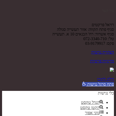
צור קשר
רויאל פרקטים
סניף פתח תקווה: אזור תעשייה סגולה
סניף אשדוד: רח' הבנאים 10 א. תעשייה
טל': 072-3340-710
פקס: 03-9179917
הצהרת נגישות
מדיניות פרטיות
דילוג לתוכן
פתח סרגל נגישות
כלי נגישות
הגדל טקסט
הקטן טקסט
גווני אפור