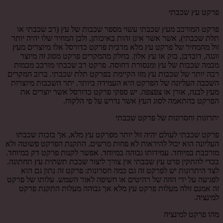
פרקט עץ שכבתי
פרקט המורכב מעץ שכבתי עשוי מספר שכבות של עץ (רב שכבתי או
תלת שכבתי), אשר אשר אינן זהות באיכותן, ולכן המחיר שלו יהיה יותר
זול מהמחיר של פרקט עץ מלא מרבית פרקט כדורסל אלו מיוצרים מעץ
וונגה, דובדבן, בוק או עץ אלון. בחלק מהמקרים פרקט מסוג זה מיוצר
מכמה שכבות של עץ ומנסורת דחוסה. פרקט רב שכבתי מורכב מכמות
רבה יותר של שכבות עץ מזו הקיימת בפרקט תלת שכבתי. ברוב המקרים
השכבה העליונה של הפרקט היא העמידה ביותר. יתר השכבות מיוצרות
מעץ לבנה, אורן או צפצפה. יש ספקי פרקט כדורסל אשר יוצרים את
הפרקט בהתאמה לסוג העץ אשר נדרש על פי הלקוח.
יתרונות וחסרונות של פרקט שכבתי
פרקט שכבתי לעולם יהיה זול יותר מפרקט עץ מלא, אך בזכות שכבתו
העליונה הוא יכול להיראות לא פחות מרשים. התקנת הפרקט פשוטה ולא
מורכבת במיוחד. עמידותו גבוהה במיוחד. אפשר לקנות פרקט דק במיוחד.
בכדי להתקין פרט עץ שכבתי אין צורך ליצור שכבת תשתית עץ תחתונה.
לצד היתרונות יש לפרקט זה גם כמה חסרונות: פרקט זה נתון גם הוא
לפגיעה על ידי הזזה של רהיטים או חשיפה לאור השמש. עלותו של פרקט
זה אמנם זולה מעלות פרקט עץ מלא אך גבוהה מעלות התקנת פרקט
למינציה.
מהו פרקט למינציה