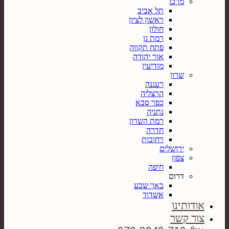
מרכז
תל אביב
ראשון לציון
חולון
רמת גן
פתח תקווה
אור יהודה
מודיעין
שרון
רעננה
הרצליה
כפר סבא
נתניה
רמת השרון
חדרה
רחובות
ירושלים
צפון
חיפה
דרום
באר שבע
אשדוד
אודותינו
צור קשר