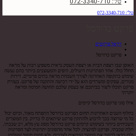
טל': 072-3340-710
טל’: 072-3340-710
פרקט כדורסל
רויאל פרקטים
פרקט כדורסל
האופן שבו רצפת הבית או רצפת העסק נראית משפיע רבות על מראה
החלל כולו. אחד הפתרונות היעילים, היפים והמעוצבים ביותר בהם נעשה
שימוש בתקופה האחרונה לצורך השבחת מראה בתים פרטיים, דירות
מגורים, עסקים ומשרדים הוא על ידי רכישה והתקנה של פרקט. בעזרת
פרקט תוכלו ליצור בביתכם או בעסק שלכם תחושה חמימה ומראה
יוקרתי
אילו סוגי פרקט כדורסל קיימים
בחלוף השנים האחרונות תחום הפרקט כדורסל התפתח מאוד, וכיום יכול
כל מי שרוצה בכך לרכוש ולהתקין פרקט שיתאים לו בדיוק. בין המוצרים
השכיחים ביותר בשימוש קיימים פרקט כדורסל מסוג עץ מלא, רב שכבתי,
תלת שכבתי, ופרקט למינציה. לכל אחד מהסוגים יתרונות לצד חסרונות
ולכן כדאי לבחור את המוצר שיתאים לצרכים, ולא פחות חשוב שעלותו