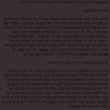
מטאטא ושימוש בסמרטוט שאינו כולל כמות גדולה של נוזלים.
מהו פרקט שכבתי
פרקט אשר עשוי עץ שכבתי עשוי מכמה שכבות של עץ (תלת שכבתי או
רב שכבתי), אשר חלקן איכותיות יותר וחלקן פחות, ומסיבה זו המחיר שלו
יהיה זול מזה של פרקט עץ מלא לרוב פרקט למינציה טבריה אלו מיוצרים
מעץ וונגה, אלון, דובדבן או בוק. לעיתים פרקט מסוג זה מיוצר באופן
הכולל בו שכבת עץ מלא ושכבות של עץ למינציה – המורכבות מנסורת
דחוסה. פרקט רב שכבתי מורכב מכמות רבה יותר של שכבות עץ מזו
הקיימת בפרקט תלת שכבתי. לרוב שכבת הפרקט העליונה היא העמידה
ביותר. השכבות התחתונות מיוצרות מעץ צפצפה, אורן או לבנה. יש
ספקים אשר מאפשרים ללקוח לבחור את סוגי העץ בפרקט
פרקט עץ שכבתי יתרונות אל מול חסרונות
פרקט שכבתי לעולם יהיה זול יותר מפרקט עץ מלא, אך בזכות שכבתו
העליונה הוא יכול להיראות לא פחות מרשים. יתרונות נוספים לסוג פרקט
זה הינם בקלות התקנתו (שיטת התקנה דומה להתקנת פרקט למינציה).
עמידותו גבוהה והוא פחות נתון לשינויים הנוצרים משימוש בו. פרקט זה
דק יותר בהשוואה לפרקט עץ מלא. בכדי להתקין פרט עץ שכבתי אין
צורך ליצור שכבת תשתית עץ תחתונה. לצד היתרונות יש לפרקט זה גם
כמה חסרונות: מכיוון ששכבתו העליונה עשויה עץ מלא, גם פרקט זה רגיש
לחשיפה לשמש ועשוי להינזק באם תבוצע עליו הזזה של רהיטים. פרקט זה
עולה יותר מפרקט למינציה.