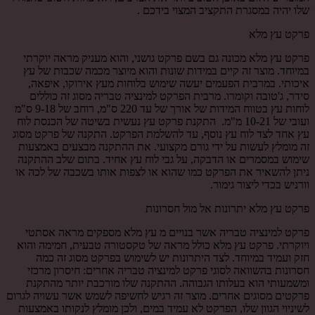
שלו יהיה במסגרת התקציב המצוי בידכם .
פרקט עץ מלא
פרקט עץ מלא מכונה גם בשם פרקט גושני, והוא מעניק מראה יוקרתי
במיוחד. מוצר זה קיים במידות שונות והוא מיוצר מכמה שכבות של עץ
איכותי. במרבית הפעמים יעשה שימוש בלוחות מעץ אירוקו, איפאה,
סידר, ג'טובה וקומרו. מרבית הפרקט למינציה טבריה מסוג זה כוללים
לוחות עץ בטווח המידות של אורך של עד 220 ס"מ, רוחב של 9-18 ס"מ
ועובי של 10-21 מ"מ. התקנת פרקט עץ נעשית בשיטה של הכנסת לוח
עץ אחד לצד לוח עץ נוסף, עד להשלמת הפרקט. התקנה של פרקט מסוג
זה מומלץ לעשות על ידי גורם מקצועי. את ההתקנה מבצעים באמצעות
שימוש במסמרים או הדבקה, על גבי לוח עץ אחיד. בתום שלב ההתקנה
ניתן להשאיר את הפרקט כמו שהוא או לצפות אותו בשכבה של לכה או
וורניש בכדי ליצור גימור.
פרקט עץ מלא יתרונות אל מול חסרונות
פרקט למינציה טבריה אשר בנויים מ עץ מלא מספקים מראה אסתטי
ויוקרתי. פרקט עץ מלא כולל מראה של טקסטורה טבעית, חמימה והוא
חזק ועמיד במיוחד. לצד היתרונות יש לשימוש בפרקט מסוג זה כמה
חסרונות בהשוואה לסוגי פרקט למינציה טבריה אחרים: חיסרון מרכזי
ומשמעותי הוא בעלותו הגבוהה. ההתקנה שלו מורכבת יותר מהתקנת
פרקטים מסוגים אחרים. מוצר זה רגיש לחשיפה לשמש אשר עשויה לגרום
לשיניוי הגוון שלו, הפרקט לא עמיד במים, ולכן מומלץ לנקותו באמצעות