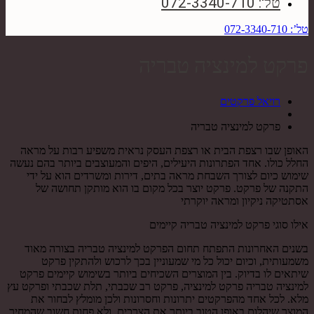
טל': 072-3340-710
טל’: 072-3340-710
פרקט למינציה טבריה
רויאל פרקטים
פרקט למינציה טבריה
האופן שבו רצפת הבית או רצפת העסק נראית משפיע רבות על מראה
החלל כולו. אחד הפתרונות היעילים, היפים והמעוצבים ביותר בהם נעשה
שימוש כיום לצורך השבחת מראה בתים, דירות ומשרדים הוא על ידי
התקנה של פרקט. פרקט יוצר בכל מקום בו הוא מותקן תחושה של
אסתטיקה ניקיון ומראה יוקרתי
אילו סוגי פרקט למינציה טבריה קיימים
בשנים האחרונות התפתח תחום הפרקט למינציה טבריה בצורה מאוד
משמעותית, וכיום יכול כל מי שמעוניין בכך לרכוש ולהתקין פרקט
שיתאים לו בדיוק. בין המוצרים השכיחים ביותר בשימוש קיימים פרקט
למינציה טבריה פרקט למינציה, פרקט רב שכבתי, תלת שכבתי ופרקט עץ
מלא. לכל אחד מהפרקטים יתרונות וחסרונות ולכן מומלץ לבחור את
המוצר שיהלום באופן הטוב ביותר את הצרכים, ולא פחות חשוב שהמחיר