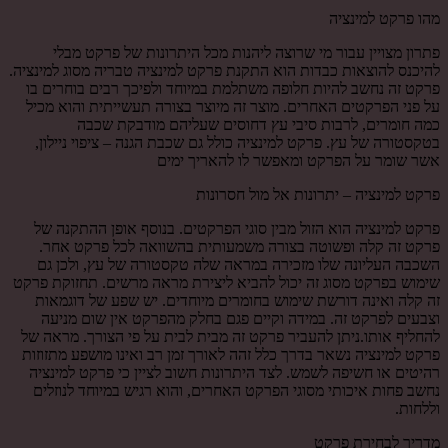
מהו פרקט למינציה
פתרון מצויין עבור מי שרוצה ליהנות מכל היתרונות של פרקט מבלי
להיכנס להוצאות כבדות הוא התקנת פרקט למינציה טבריה מסוג למינציה.
פרקט זה נחשב להיות חלופה משתלמת במיוחד ולפיכך רבים בוחרים בו
על פני הפרקטים האחרים. מוצר זה מיוצר בצורה תעשייתית והוא מכיל
כמה חומרים, לרבות סיבי עץ דחוסים שעליהם מודבקת שכבה
בטקסטורה של עץ. פרקט למינציה כולל גם שכבת הגנה – ציפוי ניילון,
אשר שומר על הפרקט ומאפשר לו להאריך ימים
פרקט למינציה – יתרונות אל מול חסרונות
פרקט למינציה הוא הזול מבין סוגי הפרקטים. בנוסף אופן ההתקנה של
פרקט זה קלה ופשוטה בצורה משמעותית בהשוואה לכל פרקט אחר.
השכבה העליונה שלו מזכירה במראה שלה טקסטורה של עץ, ולכן גם
שימוש בפרקט מסוג זה יכול להביא ליצירת מראה מרשים. תחזוקת פרקט
זה קלה ואינה דורשת שימוש בחומרים מיוחדים. יש שפע של דוגמאות
וצבעים לפרקט זה. במידה וקיים פגם בחלק מהפרקט אין שום מניעה
להחליף אותו.ניתן להעביר פרקט זה מבית לבית על פי הצורך. מראה של
פרקט למינציה נשאר בדרך כלל זהה לאורך זמן רב ואינו מושפע מתזוזות
רהיטים או חשיפה לשמש. לצד היתרונות חשוב לציין כי פרקט למינציה
נחשב פחות איכותי מסוגי הפרקט האחרים, והוא רגיש במיוחד לנוזלים
וללחות.
מדריך לבחירת פרקט