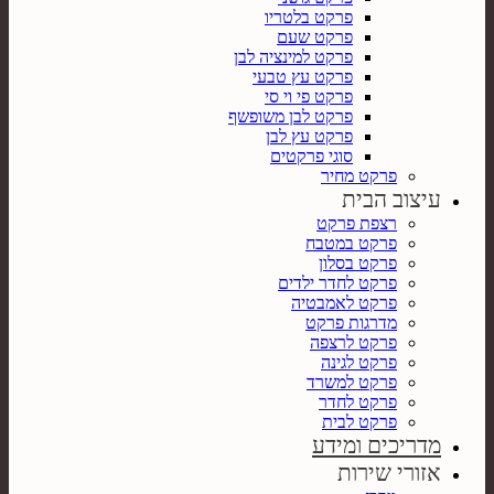
פרקט בלטריו
פרקט שעם
פרקט למינציה לבן
פרקט עץ טבעי
פרקט פי וי סי
פרקט לבן משופשף
פרקט עץ לבן
סוגי פרקטים
פרקט מחיר
עיצוב הבית
רצפת פרקט
פרקט במטבח
פרקט בסלון
פרקט לחדר ילדים
פרקט לאמבטיה
מדרגות פרקט
פרקט לרצפה
פרקט לגינה
פרקט למשרד
פרקט לחדר
פרקט לבית
מדריכים ומידע
אזורי שירות