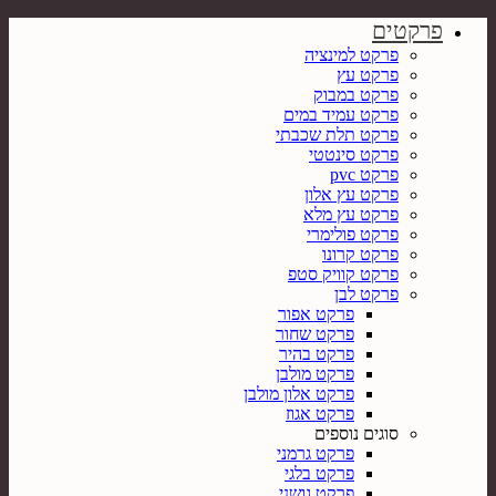
פרקטים
פרקט למינציה
פרקט עץ
פרקט במבוק
פרקט עמיד במים
פרקט תלת שכבתי
פרקט סינטטי
פרקט pvc
פרקט עץ אלון
פרקט עץ מלא
פרקט פולימרי
פרקט קרונו
פרקט קוויק סטפ
פרקט לבן
פרקט אפור
פרקט שחור
פרקט בהיר
פרקט מולבן
פרקט אלון מולבן
פרקט אגוז
סוגים נוספים
פרקט גרמני
פרקט בלגי
פרקט גושני