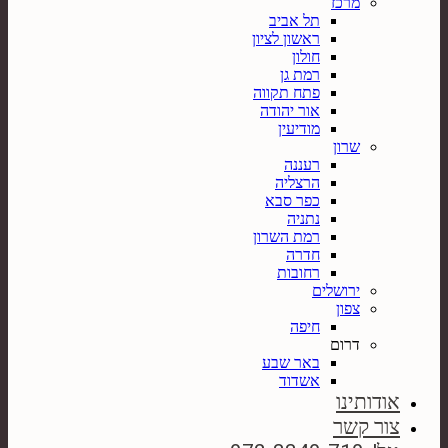
מרכז
תל אביב
ראשון לציון
חולון
רמת גן
פתח תקווה
אור יהודה
מודיעין
שרון
רעננה
הרצליה
כפר סבא
נתניה
רמת השרון
חדרה
רחובות
ירושלים
צפון
חיפה
דרום
באר שבע
אשדוד
אודותינו
צור קשר