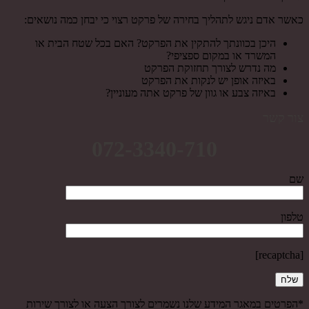
כאשר אדם ניגש לתהליך בחירה של פרקט רצוי כי יבחן כמה נושאים:
היכן בכוונתך להתקין את הפרקט? האם בכל שטח הבית או
המשרד או במקום ספציפי?
מה נדרש לצורך תחזוקת הפרקט
באיזה אופן יש לנקות את הפרקט
באיזה צבע או גוון של פרקט אתה מעוניין?
צור קשר
072-3340-710
שם
טלפון
[recaptcha]
*הפרטים במאגר המידע שלנו נשמרים לצורך הצעה או לצורך שירות