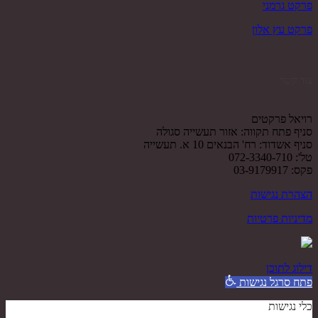
פרקט גרמני
פרקט עץ אלון
צור קשר
רויאל פרקטים
סניף פתח תקווה: אזור תעשייה סגולה
סניף אשדוד: רח' הבנאים 10 א. תעשייה
טל': 072-3340-710
פקס: 03-9179917
הצהרת נגישות
מדיניות פרטיות
דילוג לתוכן
פתח סרגל נגישות
כלי נגישות