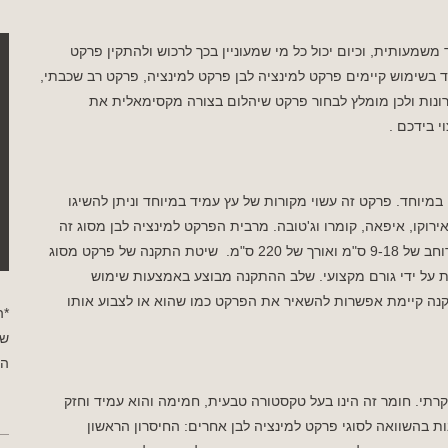
מעותית, וכיום יכול כל מי שמעוניין בכך לרכוש ולהתקין פרקט
 בשימוש קיימים פרקט למינציה לבן פרקט למינציה, פרקט רב שכבתי,
ונות ולכן מומלץ לבחור פרקט שיהלום בצורה מקסימאלית את
 בידכם .
במיוחד. פרקט זה עשוי מקורות של עץ עמיד במיוחד וניתן להשיגו
רוקו, איפאה, קומרו וג'טובה. מרבית הפרקט למינציה לבן מסוג זה
כוללים לוחות עץ בטווח המידות של עובי של 10-21 מילימטר, רוחב של 9-18 ס"מ ואורך של 220 ס"מ. שיטת התקנה של פרקט מסוג
ת על ידי גורם מקצועי. שלב ההתקנה מבוצע באמצעות שימוש
נה קיימת אפשרות להשאיר את הפרקט כמו שהוא או לצבוע אותו
*ה
שי
הפ
קרתי. חומר זה הינו בעל טקסטורה טבעית, חמימה והוא עמיד וחזק
ת בהשוואה לסוגי פרקט למינציה לבן אחרים: החיסרון הראשון