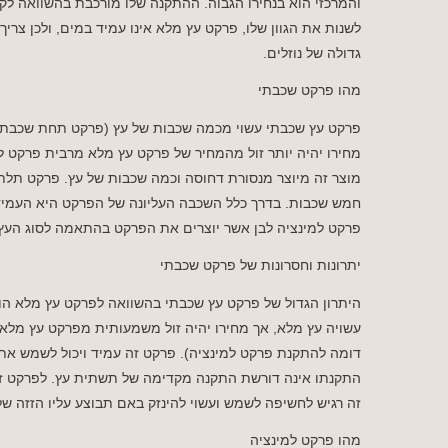
והמרכזי הוא בנחירו הגבוה. ההתקנה שלו מורכבת בהשוואה לק
לשנות את הגוון שלו, פרקט עץ מלא אינו עמיד במים, ולכן צרי
גדולה של נוזלים.
מהו פרקט שכבתי
פרקט עץ שכבתי עשוי מכמה שכבות של עץ (פרקט תחת שכבתי או
מחירו יהיה יותר זול מהמחיר של פרקט עץ מלא מרבית פרקט למינ
מוצר זה מיוצר מנסורת דחוסה וכמה שכבות של עץ. פרקט תלת 
חמש שכבות. בדרך כלל השכבה העליונה של הפרקט היא העמידה 
פרקט למינציה לבן אשר יוצרים את הפרקט בהתאמה לסוג העץ 
יתרונות וחסרונות של פרקט שכבתי
היתרון הגדול של פרקט עץ שכבתי בהשוואה לפרקט עץ מלא הוא
עשויה עץ מלא, אך מחירו יהיה זול משמעותית מפרקט עץ מלא.
דומה להתקנת פרקט למינציה). פרקט זה עמיד ויכול לשמש אתכ
התקנתו אינה דורשת התקנה מקדימה של תשתית עץ. לפרקט זה 
זה רגיש לחשיפה לשמש ועשוי להינזק באם תבוצע עליו הזזה של
מהו פרקט למינציה