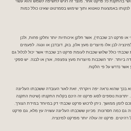
ושי בהתקנת כל פרקט אחר. מוצר זה רגיש לחשיפה לשמש והוא עשוי
ך לנקותו באמצעות טאטוא ותוך שימוש בסמרטוט שאינו כולל כמות
 פרקט רב שכבתי), אשר חלקן איכותיות יותר וחלקן פחות, ולכן
ציה לבן אלו מיוצרים מעץ אלון, בוק, דובדבן או וונגה. לפעמים
שכבתי כולל שלוש שכבות לעומת פרקט רב שכבתי אשר יכול לכלול גם
ביותר. יתר השכבות מיוצרות מעץ צפצפה, אורן או לבנה. יש ספקי
אשר נדרש על פי הלקוח.
 בכך שהוא נראה יפה ויוקרתי, זאת לאור העובדה ששכבתו העליונה
 יתרונות נוספים לסוג פרקט זה הינם בקלות התקנתו (שיטת התקנה
ם לזמן ממושך. ניתן לרכוש פרקט שכבתי דק במיוחד במידת הצורך.
גם כמה חסרונות: מכיוון ששכבתו העליונה עשויה עץ מלא, גם פרקט
 רהיטים. פרקט זה עולה יותר מפרקט למינציה.