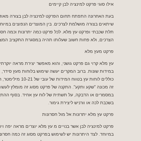
אילו סוגי פרקט למינציה לבן קיימים
בעת האחרונה התפתח תחום הפרקט למינציה לבן בצורה מאוד מש
שיתאים בצורה מושלמת לצרכים. בין המוצרים הנפוצים במיוחד
תלת שכבתי ופרקט עץ מלא. לכל פרקט כמה יתרונות וכמה חסר
הצרכים, ולא פחות חשוב שעלותו תהיה במסגרת התקציב המצוי
פרקט מעץ מלא
עץ מלא קרוי גם פרקט גושני, והוא מאפשר יצירת מראה יוקרתי 
במידות שונות. ברוב המקרים יעשה שימוש בלוחות מעץ סידר, אי
זה מכונה "שקע ותקע". התקנה של פרקט מסוג זה מומלץ לעשו
במסמרים או הדבקה, על תשתית של לוח עץ אחיד. בסוף ההתק
בשכבת לכה או וורניש ליצירת גימור.
פרקט עץ מלא יתרונות אל מול חסרונות
פרקט למינציה לבן אשר בנויים מ עץ מלא יוצרים מראה יפה ויו
במיוחד. לצד היתרונות יש לשימוש בפרקט מסוג זה כמה חסרונו