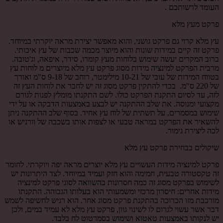
העומד לרשותכם .
פרקט מעץ מלא
עץ מלא קרוי גם פרקט גושני, והוא מאפשר יצירת מראה יוקרתי במיוחד.
פרקט זה קיים במידות שונות והוא מיוצר מכמה שכבות של עץ איכותי.
ברוב המקרים יעשה שימוש בלוחות מעץ קומרו, סידר, איפאה, וג'טובה.
מרבית הפרקט למינציה מידות מסוג פרקט עץ מלא מיוצרים מ לוחות עץ
בטווח המידות של עובי של 10-21 מילימטר, רוחב של 9-18 ס"מ ואורך
של 220 ס"מ. בכדי להתקין פרקט מסוג זה יש לחבר את לוחות העץ זה
לזה, עד לסיום התקנת הפרקט כולו. לשם התקנתו מומלץ לפנות לגורם
מקצועי ומנוסה. את שלב ההתקנה יש לבצע באמצעות הדבקה או על ידי
שימוש במסמרים, על תשתית של לוח עץ אחיד. בסוף שלב ההתקנה ניתן
להשאיר את הפרקט במראה טבעי או לצפות אותו בשכבה של וורניש או
לכה ליצירת גימור.
שיקולים בבחירת פרקט עץ מלא
פרקט למינציה מידות העשויים עץ מלא יוצרים מראה יפה ויוקרתי. לחומר
זה טקסטורה טבעית, חמימה והוא חזק ועמיד במיוחד. לצד היתרונות יש
לשימוש בפרקט מסוג זה כמה חסרונות בהשוואה לסוגי פרקט למינציה
מידות אחרים: חיסרון מרכזי ומשמעותי הוא בעלותו הגבוהה. התקנתו
מורכבת מזו הכרוכה בהתקנת פרקט מסוג אחר. הוא רגיש לחשיפה לשמש
דבר אשר עשוי לגרום לו לשינוי גוון, פרקט עץ מלא לא עמיד במים, ולכן
יש לנקותו באמצעות טאטוא ושימוש בסמרטוט לח בלבד.