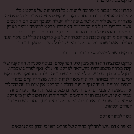
פרקט מסוג למינציה
פתרון מצויין עבור מי שרוצה ליהנות מכל היתרונות של פרקט מבלי
להיכנס להוצאות כבדות הוא התקנת פרקט למינציה מידות מסוג למינציה.
מוצר זה נחשב להיות אלטרנטיבה זולה ויעילה ולפיכך רבים הם האנשים
אשר בוחרים בו על פני הפרקטים האחרים. פרקט למינציה מיוצר באופן
תעשייתי והוא מכיל בתוכו מספר חומרים, לרבות סיבי עץ דחוסים
שעליהם מודבקת שכבה בטקסטורה של עץ. פרקט זה כולל גם ציפוי הגנה
מניילון, אשר שומר על הפרקט ומאפשר לו להישמר למשך זמן רב
פרקט עשוי למינציה – יתרונות וחסרונות
פרקט למינציה הוא הזול מבין סוגי הפרקטים. בנוסף טכניקת ההתקנה שלו
קלה בצורה משמעותית בהשוואה לפרקט עץ מלא ואף לפרקט שכבתי.
ניתן להגיע תוך שימוש זה למראה מרשים ויפה. עלות התחזוקה של פרקט
למינציה זולה במיוחד, קל ונוח מאוד לנקות אותו. מוצר זה קיים במגוון
דגמים וצבעים. במידה וקיים פגם בחלק מהפרקט אין שום מניעה להחליף
אותו.אפשר להעביר פרקט זה ממקום למקום במידת הצורך. פרקט זה
עמיד ואינו נשרט עם תזוזת רהיטים. לצד היתרונות חשוב לציין כי פרקט
למינציה נחשב פחות איכותי מסוגי הפרקט האחרים, והוא רגיש במיוחד
לנוזלים וללחות.
כיצד לבחור פרקט
כאשר אדם ניגש לתהליך בחירה של פרקט רצוי כי יבחן כמה נושאים: