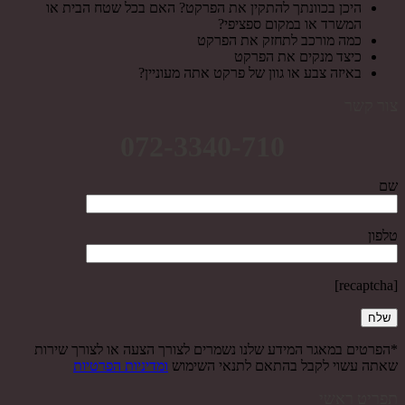
היכן בכוונתך להתקין את הפרקט? האם בכל שטח הבית או
המשרד או במקום ספציפי?
כמה מורכב לתחזק את הפרקט
כיצד מנקים את הפרקט
באיזה צבע או גוון של פרקט אתה מעוניין?
צור קשר
072-3340-710
שם
טלפון
[recaptcha]
*הפרטים במאגר המידע שלנו נשמרים לצורך הצעה או לצורך שירות
שאתה עשוי לקבל בהתאם לתנאי השימוש
ומדיניות הפרטיות
תפריט ראשי