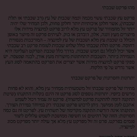
מהו פרקט שכבתי
פרקט עץ שכבתי עשוי מכמה וכמה שכבות של עץ (רב שכבתי או תלת
שכבתי), אשר חלקן איכותיות יותר וחלקן פחות, ולכן המחיר שלו יהיה
יותר זול מהמחיר של פרקט עץ מלא לרוב פרקט למינציה מידות אלו
מיוצרים מעץ וונגה, אלון, דובדבן או בוק. לעיתים פרקט זה מיוצר באופן
הכולל בו שכבת עץ מלא ושכבות של עץ למינציה – המורכבות מנסורת
דחוסה. פרקט תלת שכבתי כולל שלוש שכבות לעומת פרקט רב שכבתי
אשר יכול לכלול גם חמש שכבות. בדרך כלל שכבת הפרקט העליונה היא
העמידה ביותר. השכבות התחתונות מיוצרות מעץ אורן, לבנה וצפצפה. יש
ספקי פרקט למינציה מידות אשר יוצרים את הפרקט בהתאמה לסוג העץ
אשר נדרש על פי הלקוח.
יתרונות וחסרונות של פרקט שכבתי
מחירו של פרקט שכבתי זול משמעותית ממחיר עץ מלא, והוא לא פחות
מרשים ביופיו. יתרונות נוספים לסוג פרקט זה הינם בקלות התקנתו (שיטת
התקנה דומה להתקנת פרקט למינציה). פרקט זה עמיד ויכול לשמש
אתכם לזמן ממושך. ניתן לרכוש פרקט שכבתי דק במיוחד במידת הצורך.
התקנתו אינה דורשת התקנה מקדימה של תשתית עץ. לפרקט זה גם כמה
חסרונות: הזזה של רהיטים או חשיפה ממושכת לשמש עלולים ליצור
פגמים בפרקט. פרט זה זול מפרקט עץ מלא אך עולה יותר מפרקט מסוג
למינציה.