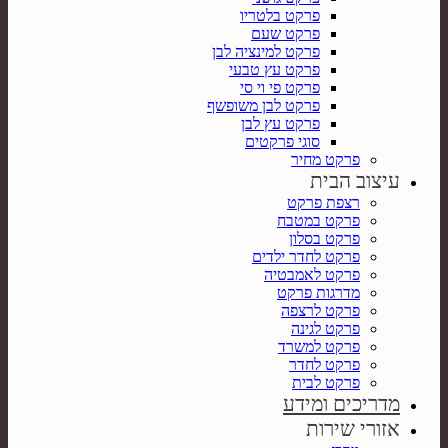
פרקט בלטריו
פרקט שעם
פרקט למינציה לבן
פרקט עץ טבעי
פרקט פי וי סי
פרקט לבן משופשף
פרקט עץ לבן
סוגי פרקטים
פרקט מחיר
עיצוב הבית
רצפת פרקט
פרקט במטבח
פרקט בסלון
פרקט לחדר ילדים
פרקט לאמבטיה
מדרגות פרקט
פרקט לרצפה
פרקט לגינה
פרקט למשרד
פרקט לחדר
פרקט לבית
מדריכים ומידע
אזורי שירות