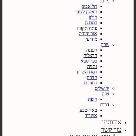
מרכז
תל אביב
ראשון לציון
חולון
רמת גן
פתח תקווה
אור יהודה
מודיעין
שרון
רעננה
הרצליה
כפר סבא
נתניה
רמת השרון
חדרה
רחובות
ירושלים
צפון
חיפה
דרום
באר שבע
אשדוד
אודותינו
צור קשר