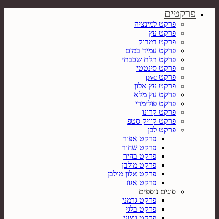
פרקטים
פרקט למינציה
פרקט עץ
פרקט במבוק
פרקט עמיד במים
פרקט תלת שכבתי
פרקט סינטטי
פרקט pvc
פרקט עץ אלון
פרקט עץ מלא
פרקט פולימרי
פרקט קרונו
פרקט קוויק סטפ
פרקט לבן
פרקט אפור
פרקט שחור
פרקט בהיר
פרקט מולבן
פרקט אלון מולבן
פרקט אגוז
סוגים נוספים
פרקט גרמני
פרקט בלגי
פרקט גושני