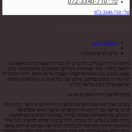
טל': 072-3340-710
טל’: 072-3340-710
פרקט למינציה מידות
רויאל פרקטים
פרקט למינציה מידות
מראה של דירת מגורים, בית פרטי או משרד מושפע רבות מהאופן שבו
הרצפה נראית. אחד הפתרונות היעילים, המעוצבים והיפים ביותר בהם
נעשה שימוש בעת האחרונה לצורך העשרת מראה בתים, דירות ומשרדים
הוא על ידי שימוש בפרקט. פרקט יוצר בכל מקום בו הוא מותקן תחושה
של אסתטיקה ניקיון ומראה יוקרתי
פרקט למינציה מידות מסוגים שונים
בשנים האחרונות תחום הפרקט למינציה מידות התפתח מאוד, וכיום יכול
כל מי שרוצה בכך לרכוש ולהתקין פרקט שיענה באופן מושלם על
הצרכים. בין המוצרים הנפוצים במיוחד בשימוש קיימים פרקט למינציה
מידות מסוג עץ מלא, רב שכבתי, תלת שכבתי, ופרקט למינציה. לכל אחד
מהסוגים יתרונות וחסרונות ולכן מומלץ לבחור את הפרקט שיהלום באופן
הטוב ביותר את הצרכים, ולא פחות חשוב שמחירו יהיה במסגרת התקציב