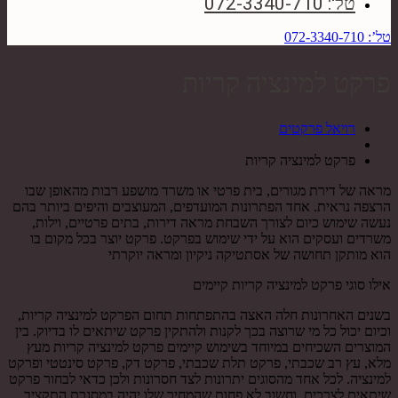
טל': 072-3340-710
טל’: 072-3340-710
פרקט למינציה קריות
רויאל פרקטים
פרקט למינציה קריות
מראה של דירת מגורים, בית פרטי או משרד מושפע רבות מהאופן שבו
הרצפה נראית. אחד הפתרונות המועדפים, המעוצבים והיפים ביותר בהם
נעשה שימוש כיום לצורך השבחת מראה דירות, בתים פרטיים, וילות,
משרדים ועסקים הוא על ידי שימוש בפרקט. פרקט יוצר בכל מקום בו
הוא מותקן תחושה של אסתטיקה ניקיון ומראה יוקרתי
אילו סוגי פרקט למינציה קריות קיימים
בשנים האחרונות חלה האצה בהתפתחות תחום הפרקט למינציה קריות,
וכיום יכול כל מי שרוצה בכך לקנות ולהתקין פרקט שיתאים לו בדיוק. בין
המוצרים השכיחים במיוחד בשימוש קיימים פרקט למינציה קריות מעץ
מלא, עץ רב שכבתי, פרקט תלת שכבתי, פרקט דק, פרקט סינטטי ופרקט
למינציה. לכל אחד מהסוגים יתרונות לצד חסרונות ולכן כדאי לבחור פרקט
שיתאים לצרכים, וחשוב לא פחות שהמחיר שלו יהיה במסגרת התקציב