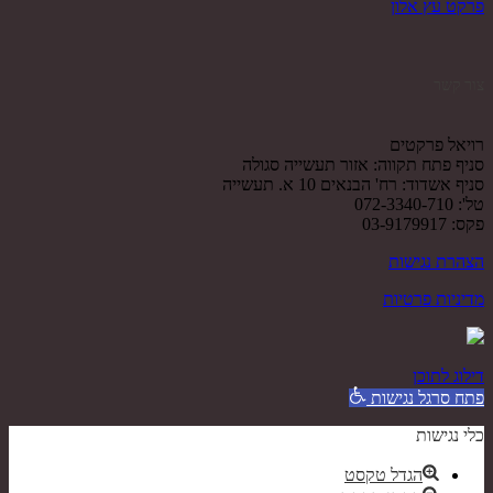
פרקט עץ אלון
צור קשר
רויאל פרקטים
סניף פתח תקווה: אזור תעשייה סגולה
סניף אשדוד: רח' הבנאים 10 א. תעשייה
טל': 072-3340-710
פקס: 03-9179917
הצהרת נגישות
מדיניות פרטיות
דילוג לתוכן
פתח סרגל נגישות
כלי נגישות
הגדל טקסט