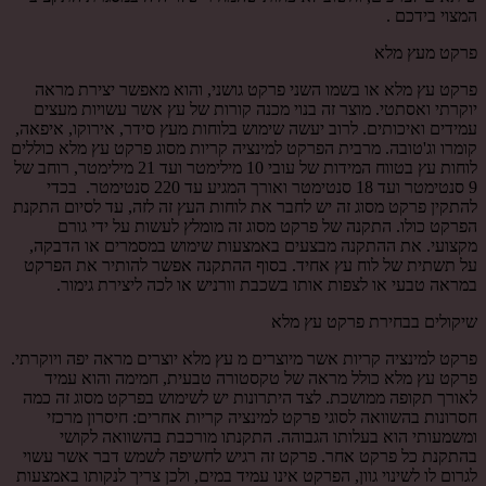
המצוי בידכם .
פרקט מעץ מלא
פרקט עץ מלא או בשמו השני פרקט גושני, והוא מאפשר יצירת מראה
יוקרתי ואסתטי. מוצר זה בנוי מכנה קורות של עץ אשר עשויות מעצים
עמידים ואיכותים. לרוב יעשה שימוש בלוחות מעץ סידר, אירוקו, איפאה,
קומרו וג'טובה. מרבית הפרקט למינציה קריות מסוג פרקט עץ מלא כוללים
לוחות עץ בטווח המידות של עובי 10 מילימטר ועד 21 מילימטר, רוחב של
9 סנטימטר ועד 18 סנטימטר ואורך המגיע עד 220 סנטימטר. בכדי
להתקין פרקט מסוג זה יש לחבר את לוחות העץ זה לזה, עד לסיום התקנת
הפרקט כולו. התקנה של פרקט מסוג זה מומלץ לעשות על ידי גורם
מקצועי. את ההתקנה מבצעים באמצעות שימוש במסמרים או הדבקה,
על תשתית של לוח עץ אחיד. בסוף ההתקנה אפשר להותיר את הפרקט
במראה טבעי או לצפות אותו בשכבת וורניש או לכה ליצירת גימור.
שיקולים בבחירת פרקט עץ מלא
פרקט למינציה קריות אשר מיוצרים מ עץ מלא יוצרים מראה יפה ויוקרתי.
פרקט עץ מלא כולל מראה של טקסטורה טבעית, חמימה והוא עמיד
לאורך תקופה ממושכת. לצד היתרונות יש לשימוש בפרקט מסוג זה כמה
חסרונות בהשוואה לסוגי פרקט למינציה קריות אחרים: חיסרון מרכזי
ומשמעותי הוא בעלותו הגבוהה. התקנתו מורכבת בהשוואה לקושי
בהתקנת כל פרקט אחר. פרקט זה רגיש לחשיפה לשמש דבר אשר עשוי
לגרום לו לשינוי גוון, הפרקט אינו עמיד במים, ולכן צריך לנקותו באמצעות