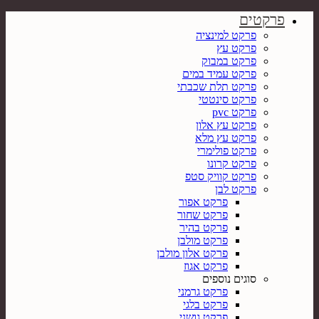
פרקטים
פרקט למינציה
פרקט עץ
פרקט במבוק
פרקט עמיד במים
פרקט תלת שכבתי
פרקט סינטטי
פרקט pvc
פרקט עץ אלון
פרקט עץ מלא
פרקט פולימרי
פרקט קרונו
פרקט קוויק סטפ
פרקט לבן
פרקט אפור
פרקט שחור
פרקט בהיר
פרקט מולבן
פרקט אלון מולבן
פרקט אגוז
סוגים נוספים
פרקט גרמני
פרקט בלגי
פרקט גושני