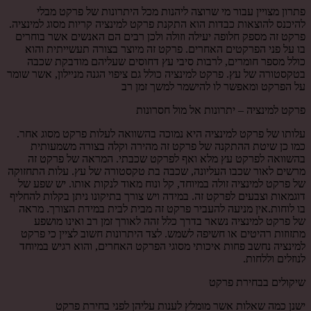
פתרון מצויין עבור מי שרוצה ליהנות מכל היתרונות של פרקט מבלי
להיכנס להוצאות כבדות הוא התקנת פרקט למינציה קריות מסוג למינציה.
פרקט זה מספק חלופה יעילה וזולה ולכן רבים הם האנשים אשר בוחרים
בו על פני הפרקטים האחרים. פרקט זה מיוצר בצורה תעשייתית והוא
כולל מספר חומרים, לרבות סיבי עץ דחוסים שעליהם מודבקת שכבה
בטקסטורה של עץ. פרקט למינציה כולל גם ציפוי הגנה מניילון, אשר שומר
על הפרקט ומאפשר לו להישמר למשך זמן רב
פרקט למינציה – יתרונות אל מול חסרונות
עלותו של פרקט למינציה היא נמוכה בהשוואה לעלות פרקט מסוג אחר.
כמו כן שיטת ההתקנה של פרקט זה מהירה וקלה בצורה משמעותית
בהשוואה לפרקט עץ מלא ואף לפרקט שכבתי. המראה של פרקט זה
מרשים לאור שכבו העליונה, שכבה בת טקסטורה של עץ. עלות התחזוקה
של פרקט למינציה זולה במיוחד, קל ונוח מאוד לנקות אותו. יש שפע של
דוגמאות וצבעים לפרקט זה. במידה ויש צורך בתיקונו ניתן בקלות להחליף
בו לוחות.אין מניעה להעביר פרקט זה מבית לבית במידת הצורך. מראה
של פרקט למינציה נשאר בדרך כלל זהה לאורך זמן רב ואינו מושפע
מתזוזות רהיטים או חשיפה לשמש. לצד היתרונות חשוב לציין כי פרקט
למינציה נחשב פחות איכותי מסוגי הפרקט האחרים, והוא רגיש במיוחד
לנוזלים וללחות.
שיקולים בבחירת פרקט
ישנן כמה שאלות אשר מומלץ לענות עליהן לפני בחירת פרקט