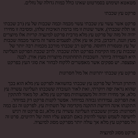
מטאטא ושימוש בסמרטוט שאינו כולל כמות גדולה של נוזלים.
פרקט עץ שכבתי
פרקט אשר עשוי עץ שכבתי עשוי מכמה וכמה שכבות של עץ (רב שכבתי
או תלת שכבתי), אשר שונות זו מזו ברמת האיכות שלהן, ומסיבה זו מחירו
יהיה זול מזה של פרקט עץ מלא מרבית פרקט למינציה קריות אלו מיוצרים
מעץ וונגה, דובדבן, בוק או עץ אלון. לפעמים מוצר זה מיוצר מכמה שכבות
של עץ ומנסורת דחוסה. פרקט רב שכבתי מורכב מכמות רבה יותר של
שכבות עץ מזו הקיימת בפרקט תלת שכבתי. לרוב שכבת הפרקט העליונה
היא העמידה ביותר. השכבות התחתונות מיוצרות מעץ אורן, לבנה
וצפצפה. יש ספקים אשר מאפשרים ללקוח לבחור את סוגי העץ בפרקט
פרקט עץ שכבתי יתרונות אל מול חסרונות
היתרון הגדול של פרקט עץ שכבתי בהשוואה לפרקט עץ מלא הוא בכך
שהוא נראה יפה ויוקרתי, זאת לאור העובדה ששכבתו העליונה עשויה עץ
מלא, אך מחירו יהיה זול משמעותית מפרקט עץ מלא. קל מאוד להתקין
את הפרקט. עמידותו גבוהה במיוחד. אפשר לקנות פרקט דק במיוחד.
התקנתו אינה דורשת התקנה מקדימה של תשתית עץ. לפרקט זה גם כמה
חסרונות: מכיוון ששכבתו העליונה עשויה עץ מלא, גם פרקט זה רגיש
לחשיפה לשמש ועשוי להינזק באם תבוצע עליו הזזה של רהיטים. פרט זה
זול מפרקט עץ מלא אך עולה יותר מפרקט מסוג למינציה.
פרקט מסוג למינציה