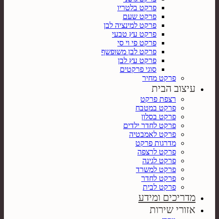
פרקט בלטריו
פרקט שעם
פרקט למינציה לבן
פרקט עץ טבעי
פרקט פי וי סי
פרקט לבן משופשף
פרקט עץ לבן
סוגי פרקטים
פרקט מחיר
עיצוב הבית
רצפת פרקט
פרקט במטבח
פרקט בסלון
פרקט לחדר ילדים
פרקט לאמבטיה
מדרגות פרקט
פרקט לרצפה
פרקט לגינה
פרקט למשרד
פרקט לחדר
פרקט לבית
מדריכים ומידע
אזורי שירות