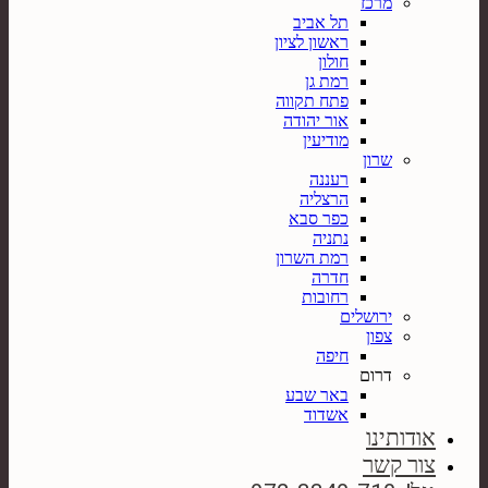
מרכז
תל אביב
ראשון לציון
חולון
רמת גן
פתח תקווה
אור יהודה
מודיעין
שרון
רעננה
הרצליה
כפר סבא
נתניה
רמת השרון
חדרה
רחובות
ירושלים
צפון
חיפה
דרום
באר שבע
אשדוד
אודותינו
צור קשר