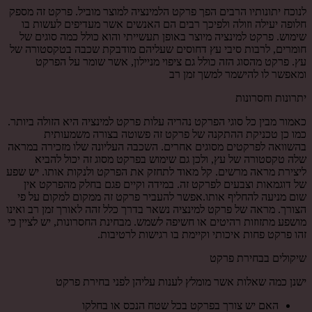
לנוכח יתונותיו הרבים הפך פרקט הלמינציה למוצר מוביל. פרקט זה מספק
חלופה יעילה וזולה ולפיכך רבים הם האנשים אשר מעדיפים לעשות בו
שימוש. פרקט למינציה מיוצר באופן תעשייתי והוא כולל כמה סוגים של
חומרים, לרבות סיבי עץ דחוסים שעליהם מודבקת שכבה בטקסטורה של
עץ. פרקט מהסוג הזה כולל גם ציפוי מניילון, אשר שומר על הפרקט
ומאפשר לו להישמר למשך זמן רב
יתרונות וחסרונות
כאמור מבין כל סוגי הפרקט נהריה עלות פרקט למינציה היא הזולה ביותר.
כמו כן טכניקת ההתקנה של פרקט זה פשוטה בצורה משמעותית
בהשוואה לפרקטים מסוגים אחרים. השכבה העליונה שלו מזכירה במראה
שלה טקסטורה של עץ, ולכן גם שימוש בפרקט מסוג זה יכול להביא
ליצירת מראה מרשים. קל מאוד לתחזק את הפרקט ולנקות אותו. יש שפע
של דוגמאות וצבעים לפרקט זה. במידה וקיים פגם בחלק מהפרקט אין
שום מניעה להחליף אותו.אפשר להעביר פרקט זה ממקום למקום על פי
הצורך. מראה של פרקט למינציה נשאר בדרך כלל זהה לאורך זמן רב ואינו
מושפע מתזוזות רהיטים או חשיפה לשמש. מבחינת החסרונות, יש לציין כי
זהו פרקט פחות איכותי וקיימת בו רגישות לרטיבות.
שיקולים בבחירת פרקט
ישנן כמה שאלות אשר מומלץ לענות עליהן לפני בחירת פרקט
האם יש צורך בפרקט בכל שטח הנכס או בחלקו