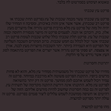
טאטוא ושימוש בסמרטוט לח בלבד.
פרקט עץ שכבתי
פרקט עץ שכבתי עשוי מכמה שכבות של עץ (פרקט תחת שכבתי או
פרקט רב שכבתי), אשר אשר אינן זהות באיכותן, ומסיבה זו המחיר שלו
יהיה זול מזה של פרקט עץ מלא מרבית פרקט נהריה אלו מיוצרים מעץ
אלון, בוק, דובדבן או וונגה. לפעמים פרקט זה מיוצר מנסורת דחוסה וכמה
שכבות של עץ. פרקט תלת שכבתי כולל שלוש שכבות לעומת פרקט רב
שכבתי אשר יכול לכלול גם חמש שכבות. ברוב המקרים השכבה העליונה
של הפרקט היא העמידה ביותר. יתר השכבות מיוצרות מעץ לבנה, אורן
או צפצפה. יש ספקי פרקט נהריה אשר יוצרים את הפרקט בהתאמה לסוג
העץ אשר נדרש על פי הלקוח.
יתרונות וחסרונות
מחירו של פרקט שכבתי זול משמעותית ממחיר עץ מלא, והוא לא פחות
מרשים ביופיו. התקנת הפרקט פשוטה ולא מורכבת במיוחד. פרקט זה
עמיד ויכול לשמש אתכם לזמן ממושך. פרקט זה דק יותר בהשוואה
לפרקט עץ מלא. התקנתו אינה דורשת התקנה מקדימה של תשתית עץ.
לפרקט זה גם כמה חסרונות שחשוב להיות מודעים אליהם: הזזה של
רהיטים או חשיפה ממושכת לשמש עלולים ליצור פגמים בפרקט. פרקט זה
עולה יותר מפרקט למינציה.
מהו פרקט למינציה