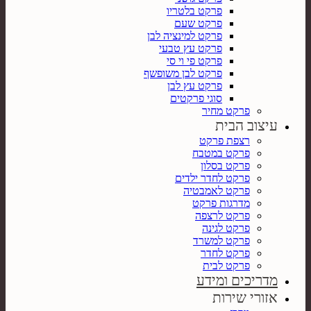
פרקט בלטריו
פרקט שעם
פרקט למינציה לבן
פרקט עץ טבעי
פרקט פי וי סי
פרקט לבן משופשף
פרקט עץ לבן
סוגי פרקטים
פרקט מחיר
עיצוב הבית
רצפת פרקט
פרקט במטבח
פרקט בסלון
פרקט לחדר ילדים
פרקט לאמבטיה
מדרגות פרקט
פרקט לרצפה
פרקט לגינה
פרקט למשרד
פרקט לחדר
פרקט לבית
מדריכים ומידע
אזורי שירות