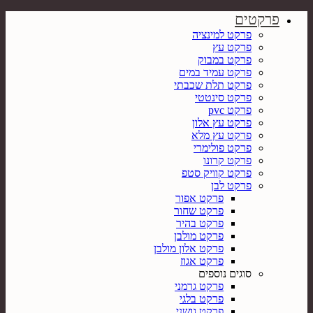
פרקטים
פרקט למינציה
פרקט עץ
פרקט במבוק
פרקט עמיד במים
פרקט תלת שכבתי
פרקט סינטטי
פרקט pvc
פרקט עץ אלון
פרקט עץ מלא
פרקט פולימרי
פרקט קרונו
פרקט קוויק סטפ
פרקט לבן
פרקט אפור
פרקט שחור
פרקט בהיר
פרקט מולבן
פרקט אלון מולבן
פרקט אגוז
סוגים נוספים
פרקט גרמני
פרקט בלגי
פרקט גושני