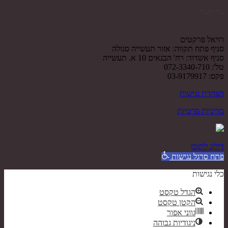
צור קשר
רויאל פרקטים
סניף פתח תקווה: אזור תעשייה סגולה
סניף אשדוד: רח' הבנאים 10 א. תעשייה
טל': 072-3340-710
פקס: 03-9179917
הצהרת נגישות
מדיניות פרטיות
דילוג לתוכן
פתח סרגל נגישות
כלי נגישות
הגדל טקסט
הקטן טקסט
גווני אפור
ניגודיות גבוהה