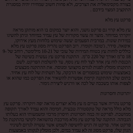
בצורה מקסימאלית את הצרכים, ולא פחות חשוב שמחירו יהיה במסגרת
התקציב המצוי בידכם .
פרקט עץ מלא
עץ מלא קרוי גם פרקט גושני, והוא יוצר במקום בו הוא מותקן מראה
יוקרתי במיוחד. מוצר זה עשוי מקורות של עץ עמיד במיוחד וניתן להשיגו
במידות שונות. במרבית הפעמים יעשה שימוש בלוחות מעץ אירוקו,
איפאה, סידר, ג'טובה וקומרו. רוב הפרקט נהריה מסוג פרקט עץ מלא
כוללים לוחות עץ בטווח המידות של עובי של 10-21 מילימטר, רוחב של 9-
18 ס"מ ואורך של 220 ס"מ. התקנת פרקט עץ נעשית בשיטה של
הכנסת לוח עץ אחד לצד לוח עץ נוסף, עד להשלמת הפרקט. לשם
התקנתו מומלץ לפנות לגורם מקצועי ומנוסה. את ההתקנה מבצעים
באמצעות שימוש במסמרים או הדבקה, על תשתית של לוח עץ אחיד.
בתום שלב ההתקנה קיימת אפשרות להשאיר את הפרקט כמו שהוא או
לצפות אותו בשכבה של לכה או וורניש ליצירת גימור.
יתרונות וחסרונות
פרקט נהריה אשר בנויים מ עץ מלא יוצרים מראה יפה ויוקרתי. פרקט עץ
מלא כולל מראה של טקסטורה טבעית, חמימה והוא עמיד לאורך תקופה
ממושכת. לפרקט זה כמה חסרונות: חיסרון מרכזי ומשמעותי הוא בעלותו
הגבוהה. התקנה של פרקט עץ מלא מורכבת בהשוואה לקושי בהתקנת כל
פרקט אחר. פרקט זה רגיש לחשיפה לשמש אשר עשויה לגרום לשיניוי
הגוון שלו, פרקט מסוג זה לא עמיד במים, ולכן מומלץ לנקותו באמצעות