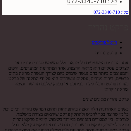
טל': 072-3340-710
טל’: 072-3340-710
פרקט נהריה
רויאל פרקטים
פרקט נהריה
אחד הדברים המשפיעים על מראה חלל המשמש לצרכי מגורים או
לצרכים עסקיים הוא מראה הרצפה. אחד הפתרונות המועדפים, היפים
והמעוצבים ביותר בהם נעשה שימוש כיום לצורך העשרת מראה בתים
פרטיים, דירות מגורים, עסקים ומשרדים הוא על ידי התקנה של פרקט.
בעזרת פרקט תוכלו ליצור בביתכם או בעסק שלכם תחושה חמימה
ומראה יוקרתי
פרקט נהריה מסוגים שונים
בשנים האחרונות חלה האצה בהתפתחות תחום הפרקט נהריה, וכיום יכול
כל מי שרוצה בכך לרכוש ולהתקין פרקט שיתאים בצורה מושלמת
לצרכים. בין המוצרים הנפוצים במיוחד בשימוש קיימים פרקט נהריה
פרקט למינציה, פרקט רב שכבתי, תלת שכבתי ופרקט עץ מלא. לכל
פרקט כמה יתרונות וכמה חסרונות ולכן מומלץ לבחור את המוצר שיהלום