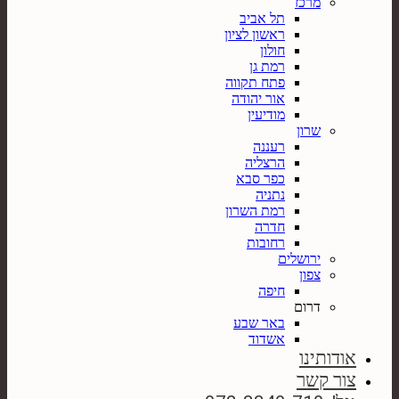
מרכז
תל אביב
ראשון לציון
חולון
רמת גן
פתח תקווה
אור יהודה
מודיעין
שרון
רעננה
הרצליה
כפר סבא
נתניה
רמת השרון
חדרה
רחובות
ירושלים
צפון
חיפה
דרום
באר שבע
אשדוד
אודותינו
צור קשר