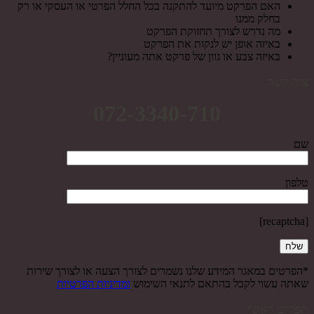
האם הפרקט מיועד להתקנה בכל החלל הפרטי או העסקי או רק
בחלק ממנו
מה נדרש לצורך תחזוקת הפרקט
באיזה אופן יש לנקות את הפרקט
באיזה צבע או גוון של פרקט אתה מעוניין?
צור קשר
072-3340-710
שם
טלפון
[recaptcha]
*הפרטים במאגר המידע שלנו נשמרים לצורך הצעה או לצורך שירות
שאתה עשוי לקבל בהתאם לתנאי השימוש
ומדיניות הפרטיות
תפריט ראשי