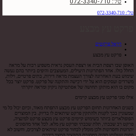
טל': 072-3340-710
טל’: 072-3340-710
פרקט עץ מבצע
רויאל פרקטים
פרקט עץ מבצע
האופן שבו רצפת הבית או רצפת העסק נראית משפיע רבות על מראה
החלל כולו. אחד הפתרונות היעילים, המעוצבים והיפים ביותר בהם נעשה
שימוש בעת האחרונה לצורך העצמת מראה דירות, בתים פרטיים, וילות,
משרדים ועסקים הוא על ידי רכישה והתקנה של פרקט. פרקט יוצר בכל
מקום בו הוא מותקן תחושה של אסתטיקה ניקיון ומראה יוקרתי
אילו סוגי פרקט עץ מבצע קיימים
בשנים האחרונות תחום הפרקט עץ מבצע התפתח מאוד, וכיום יכול כל מי
שמעוניין בכך לקנות ולהתקין פרקט שיתאים לו בדיוק. בין המוצרים
הפופולארים ביותר בשימוש קיימים פרקט עץ מבצע פרקט למינציה,
פרקט רב שכבתי, תלת שכבתי ופרקט עץ מלא. לכל אחד מהסוגים
יתרונות וחסרונות ולכן מומלץ לבחור פרקט שיתאים לצרכים, וחשוב לא
פחות שעלותו תהיה במסגרת התקציב המצוי בידכם .