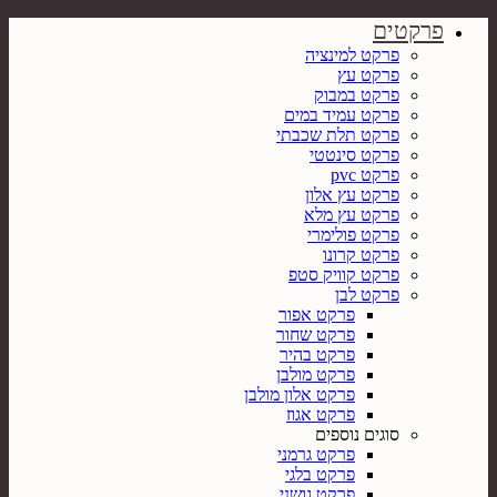
פרקטים
פרקט למינציה
פרקט עץ
פרקט במבוק
פרקט עמיד במים
פרקט תלת שכבתי
פרקט סינטטי
פרקט pvc
פרקט עץ אלון
פרקט עץ מלא
פרקט פולימרי
פרקט קרונו
פרקט קוויק סטפ
פרקט לבן
פרקט אפור
פרקט שחור
פרקט בהיר
פרקט מולבן
פרקט אלון מולבן
פרקט אגוז
סוגים נוספים
פרקט גרמני
פרקט בלגי
פרקט גושני