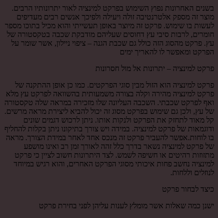
בשנים האחרונות נפוץ השימוש בפרקט למינציה לאור יתרונותיו הרבים.
מוצר זה מספק אלטרנטיבה זולה ויעילה ולפיכך אנשים רבים מעדיפים
לעשות בו שימוש. פרקט זה מיוצר באופן תעשייתי והוא מכיל בתוכו מספר
חומרים, לרבות סיבי עץ דחוסים שעליהם מודבקת שכבה בטקסטורה של
עץ. פרקט מהסוג הזה כולל גם שכבת הגנה – ציפוי ניילון, אשר שומר על
הפרקט ומאפשר לו להאריך ימים
פרקט למינציה – יתרונות אל מול חסרונות
פרקט למינציה הוא הזול מבין סוגי הפרקטים. כמו כן אופן ההתקנה של
פרקט למינציה מהירה וקלה בצורה משמעותית בהשוואה לפרקט עץ מלא
ואף לפרקט שכבתי. השכבה העליונה שלו מזכירה במראה שלה טקסטורה
של עץ, ולכן גם שימוש בפרקט מסוג זה יכול להביא ליצירת מראה מרשים.
קל מאוד לתחזק את הפרקט ולנקות אותו. ניתן לרכוש דגמים שונים
ודוגמאות של פרקט למינציה. במידה ויש צורך בתיקונו ניתן בקלות להחליף
בו לוחות.אפשר להעביר פרקט זה מנכס אחד לאחר במידת הצורך. מראה
של פרקט למינציה נשאר בדרך כלל זהה לאורך זמן רב ואינו מושפע
מתזוזות רהיטים או חשיפה לשמש. לצד היתרונות חשוב לציין כי פרקט
למינציה נחשב פחות איכותי מסוגי הפרקט האחרים, והוא רגיש במיוחד
לנוזלים וללחות.
כיצד לבחור פרקט
ישנן כמה שאלות אשר מומלץ לענות עליהן לפני בחירת פרקט