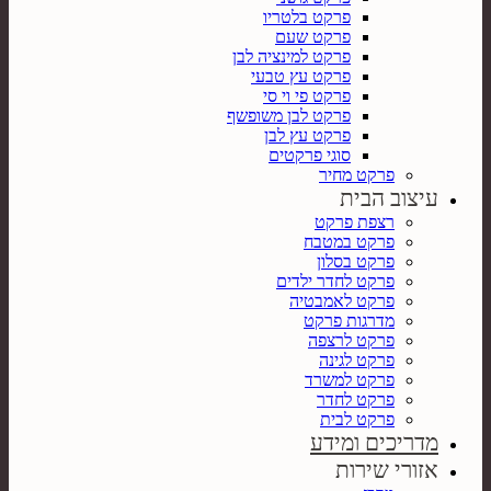
פרקט בלטריו
פרקט שעם
פרקט למינציה לבן
פרקט עץ טבעי
פרקט פי וי סי
פרקט לבן משופשף
פרקט עץ לבן
סוגי פרקטים
פרקט מחיר
עיצוב הבית
רצפת פרקט
פרקט במטבח
פרקט בסלון
פרקט לחדר ילדים
פרקט לאמבטיה
מדרגות פרקט
פרקט לרצפה
פרקט לגינה
פרקט למשרד
פרקט לחדר
פרקט לבית
מדריכים ומידע
אזורי שירות