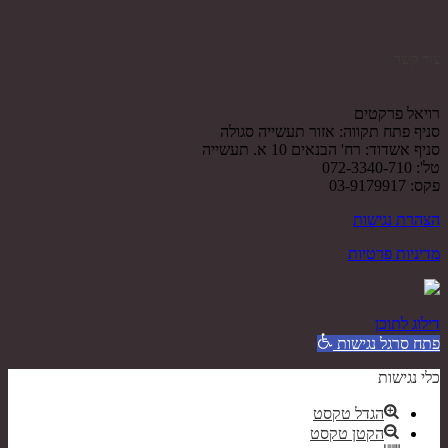
צור קשר
רויאל פרקטים
סניף פתח תקווה: אזור תעשייה סגולה
סניף אשדוד: רח' הבנאים 10 א. תעשייה
טל': 072-3340-710
פקס: 03-9179917
הצהרת נגישות
מדיניות פרטיות
דילוג לתוכן
פתח סרגל נגישות
כלי נגישות
הגדל טקסט
הקטן טקסט