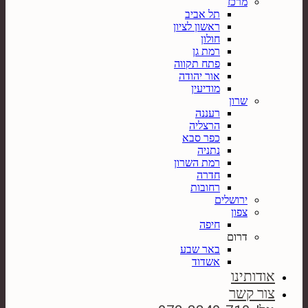
מרכז
תל אביב
ראשון לציון
חולון
רמת גן
פתח תקווה
אור יהודה
מודיעין
שרון
רעננה
הרצליה
כפר סבא
נתניה
רמת השרון
חדרה
רחובות
ירושלים
צפון
חיפה
דרום
באר שבע
אשדוד
אודותינו
צור קשר