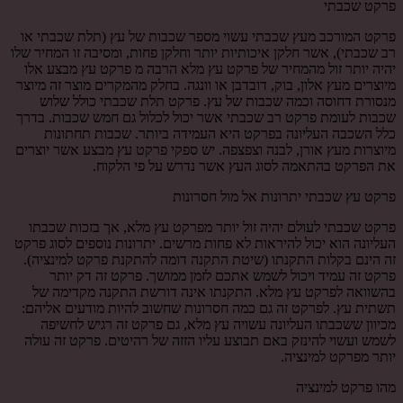
פרקט שכבתי
פרקט המורכב מעץ שכבתי עשוי מספר שכבות של עץ (תלת שכבתי או
רב שכבתי), אשר חלקן איכותיות יותר וחלקן פחות, ומסיבה זו המחיר שלו
יהיה יותר זול מהמחיר של פרקט עץ מלא הרבה מ פרקט עץ מבצע אלו
מיוצרים מעץ אלון, בוק, דובדבן או וונגה. בחלק מהמקרים מוצר זה מיוצר
מנסורת דחוסה וכמה שכבות של עץ. פרקט תלת שכבתי כולל שלוש
שכבות לעומת פרקט רב שכבתי אשר יכול לכלול גם חמש שכבות. בדרך
כלל השכבה העליונה בפרקט היא העמידה ביותר. שכבות תחתונות
מיוצרות מעץ אורן, לבנה וצפצפה. יש ספקי פרקט עץ מבצע אשר יוצרים
את הפרקט בהתאמה לסוג העץ אשר נדרש על פי הלקוח.
פרקט עץ שכבתי יתרונות אל מול חסרונות
פרקט שכבתי לעולם יהיה זול יותר מפרקט עץ מלא, אך בזכות שכבתו
העליונה הוא יכול להיראות לא פחות מרשים. יתרונות נוספים לסוג פרקט
זה הינם בקלות התקנתו (שיטת התקנה דומה להתקנת פרקט למינציה).
פרקט זה עמיד ויכול לשמש אתכם לזמן ממושך. פרקט זה דק יותר
בהשוואה לפרקט עץ מלא. התקנתו אינה דורשת התקנה מקדימה של
תשתית עץ. לפרקט זה גם כמה חסרונות שחשוב להיות מודעים אליהם:
מכיוון ששכבתו העליונה עשויה עץ מלא, גם פרקט זה רגיש לחשיפה
לשמש ועשוי להינזק באם תבוצע עליו הזזה של רהיטים. פרקט זה עולה
יותר מפרקט למינציה.
מהו פרקט למינציה