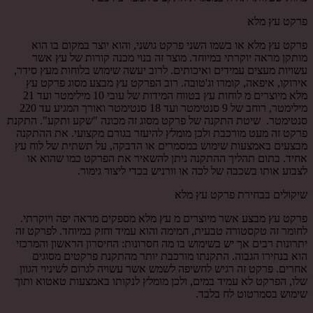
פרקט עץ מלא
פרקט עץ מלא או בשמו השני פרקט גושני, והוא יוצר במקום בו הוא
מותקן מראה יוקרתי במיוחד. מוצר זה בנוי מכנה קורות של עץ אשר
עשויות מעצים עמידים ואיכותים. לרוב יעשה שימוש בלוחות מעץ סידר,
אירוקו, איפאה, קומרו וג'טובה. רוב הפרקט עץ מבצע מסוג פרקט עץ
מלא מיוצרים מ לוחות עץ בטווח המידות של עובי 10 מילימטר ועד 21
מילימטר, רוחב של 9 סנטימטר ועד 18 סנטימטר ואורך המגיע עד 220
סנטימטר. שיטת התקנה של פרקט מסוג זה מכונה "שקע ותקע". התקנת
פרקט זה מעט מורכבת ולכן מומלץ להיעזר בגורם מקצועי. את ההתקנה
מבצעים באמצעות שימוש במסמרים או הדבקה, על תשתית של לוח עץ
אחיד. בתום תהליך ההתקנה ניתן להשאיר את הפרקט כמו שהוא או
לצבוע אותו בשכבה של לכה או וורניש בכדי ליצור גימור.
שיקולים בבחירת פרקט עץ מלא
פרקט עץ מבצע אשר מיוצרים מ עץ מלא מספקים מראה יפה ויוקרתי.
לחומר זה טקסטורה טבעית, חמימה והוא עמיד וחזק במיוחד. לפרקט זה
יתרונות רבים אך יש בשימוש בו מה חסרונות: החיסרון הראשון והמרכזי
הוא בנחירו הגבוה. התקנתו מורכבת יותר מהתקנת פרקטים מסוגים
אחרים. פרקט זה רגיש לחשיפה לשמש אשר עשויה לגרום לשיניוי הגוון
שלו, הפרקט לא עמיד במים, ולכן מומלץ לנקותו באמצעות טאטוא ותוך
שימוש בסמרטוט לח בלבד.