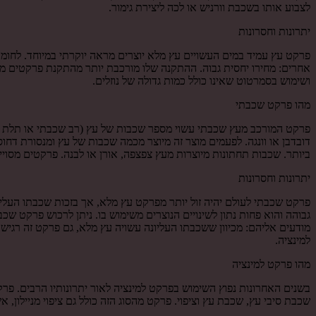
לצבוע אותו בשכבת וורניש או לכה ליצירת גימור.
יתרונות וחסרונות
פרקט עץ עמיד במים העשויים עץ מלא יוצרים מראה יוקרתי במיוחד. לחומר
אחרים: מחירו יחסית גבוה. ההתקנה שלו מורכבת יותר מהתקנת פרקטים מס
ושימוש בסמרטוט שאינו כולל כמות גדולה של נוזלים.
מהו פרקט שכבתי
פרקט המורכב מעץ שכבתי עשוי מספר שכבות של עץ (רב שכבתי או תלת שכבת
דובדבן או וונגה. לפעמים מוצר זה מיוצר מכמה שכבות של עץ ומנסורת ד
ביותר. שכבות תחתונות מיוצרות מעץ צפצפה, אורן או לבנה. פרקטים מסויי
יתרונות וחסרונות
פרקט שכבתי לעולם יהיה זול יותר מפרקט עץ מלא, אך בזכות שכבתו העליו
גבוהה והוא פחות נתון לשינויים הנוצרים משימוש בו. ניתן לרכוש פרקט 
מודעים אליהם: מכיוון ששכבתו העליונה עשויה עץ מלא, גם פרקט זה רגי
למינציה.
מהו פרקט למינציה
בשנים האחרונות נפוץ השימוש בפרקט למינציה לאור יתרונותיו הרבים. פרקט
שכבת סיבי עץ, שכבת עץ וציפוי. פרקט מהסוג הזה כולל גם ציפוי מניילון