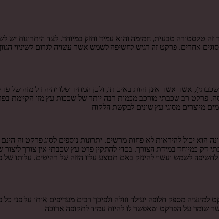
 זה טקסטורה טבעית, חמימה והוא עמיד וחזק במיוחד. לצד היתרונות יש לש
וגים אחרים. פרקט זה רגיש לחשיפה לשמש אשר עשויה לגרום לשיניוי הגוון
י), אשר אשר אינן זהות באיכותן, ולכן המחיר שלו יהיה זול מזה של פרק
חוסה. פרקט רב שכבתי מורכב מכמות רבה יותר של שכבות עץ מזו הקיימת 
מים מיוצרים מסוגי עץ שונים לבקשת הלקוח
נה הוא יכול להיראות לא פחות מרשים. יתרונות נוספים לסוג פרקט זה הינ
שכבתי דק במיוחד במידת הצורך. בכדי להתקין פרט עץ שכבתי אין צורך ליצו
ש לחשיפה לשמש ועשוי להינזק באם תבוצע עליו הזזה של רהיטים. עלותו ש
 למינציה מספק חלופה יעילה וזולה ולפיכך רבים מעדיפים אותו על פני כל 
, אשר שומר על הפרקט ומאפשר לו להיות עמיד לתקופה ארוכה