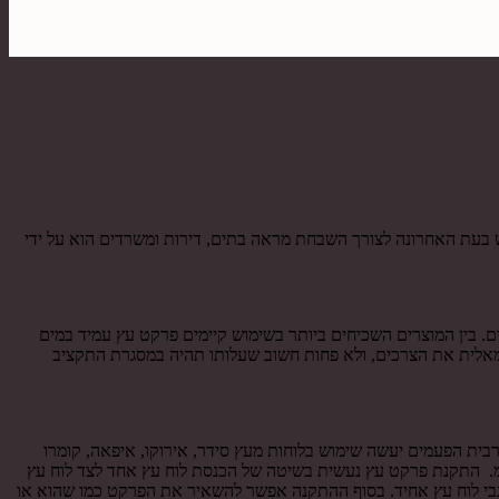
 בעת האחרונה לצורך השבחת מראה בתים, דירות ומשרדים הוא על ידי
. בין המוצרים השכיחים ביותר בשימוש קיימים פרקט עץ עמיד במים
ימאלית את הצרכים, ולא פחות חשוב שעלותו תהיה במסגרת התקציב
רבית הפעמים יעשה שימוש בלוחות מעץ סידר, אירוקו, איפאה, קומרו
בית הפרקט עץ עמיד במים מסוג זה מיוצרים מ לוחות עץ בטווח המידות של עובי של 10-21 מילימטר, רוחב של 9-18 ס"מ ואורך של 220 ס"מ. התקנת פרקט עץ נעשית בשיטה של הכנסת לוח עץ אחד לצד לוח עץ
גבי לוח עץ אחיד. בסוף ההתקנה אפשר להשאיר את הפרקט כמו שהוא או