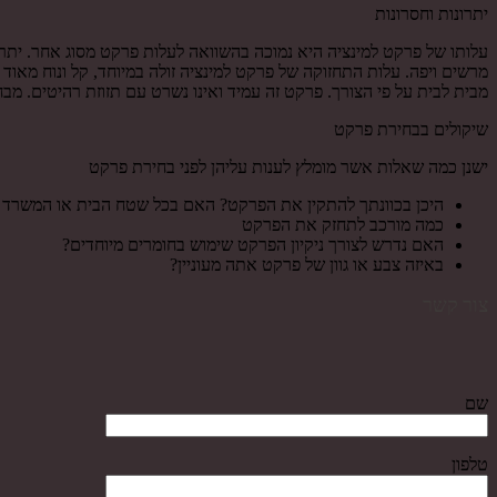
יתרונות וחסרונות
עלותו של פרקט למינציה היא נמוכה בהשוואה לעלות פרקט מסוג אחר. ית
מרשים ויפה. עלות התחזוקה של פרקט למינציה זולה במיוחד, קל ונוח מאוד ל
מבית לבית על פי הצורך. פרקט זה עמיד ואינו נשרט עם תזוזת רהיטים. מבחי
שיקולים בבחירת פרקט
ישנן כמה שאלות אשר מומלץ לענות עליהן לפני בחירת פרקט
היכן בכוונתך להתקין את הפרקט? האם בכל שטח הבית או המשרד א
כמה מורכב לתחזק את הפרקט
האם נדרש לצורך ניקיון הפרקט שימוש בחומרים מיוחדים?
באיזה צבע או גוון של פרקט אתה מעוניין?
צור קשר
שם
טלפון