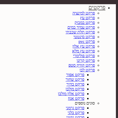
פרקטים
פרקט למינציה
פרקט עץ
פרקט במבוק
פרקט עמיד במים
פרקט תלת שכבתי
פרקט סינטטי
פרקט pvc
פרקט עץ אלון
פרקט עץ מלא
פרקט פולימרי
פרקט קרונו
פרקט קוויק סטפ
פרקט לבן
פרקט אפור
פרקט שחור
פרקט בהיר
פרקט מולבן
פרקט אלון מולבן
פרקט אגוז
סוגים נוספים
פרקט גרמני
פרקט בלגי
פרקט גושני