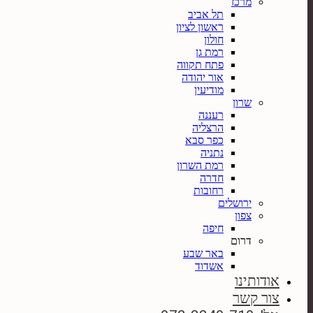
מרכז
תל אביב
ראשון לציון
חולון
רמת גן
פתח תקווה
אור יהודה
מודיעין
שרון
רעננה
הרצליה
כפר סבא
נתניה
רמת השרון
חדרה
רחובות
ירושלים
צפון
חיפה
דרום
באר שבע
אשדוד
אודותינו
צור קשר