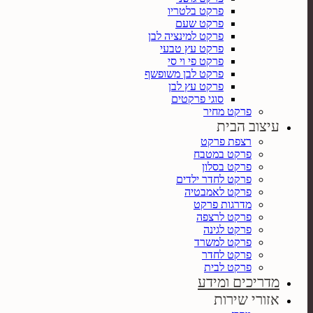
פרקט בלטריו
פרקט שעם
פרקט למינציה לבן
פרקט עץ טבעי
פרקט פי וי סי
פרקט לבן משופשף
פרקט עץ לבן
סוגי פרקטים
פרקט מחיר
עיצוב הבית
רצפת פרקט
פרקט במטבח
פרקט בסלון
פרקט לחדר ילדים
פרקט לאמבטיה
מדרגות פרקט
פרקט לרצפה
פרקט לגינה
פרקט למשרד
פרקט לחדר
פרקט לבית
מדריכים ומידע
אזורי שירות