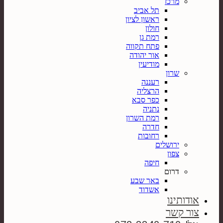
מרכז
תל אביב
ראשון לציון
חולון
רמת גן
פתח תקווה
אור יהודה
מודיעין
שרון
רעננה
הרצליה
כפר סבא
נתניה
רמת השרון
חדרה
רחובות
ירושלים
צפון
חיפה
דרום
באר שבע
אשדוד
אודותינו
צור קשר