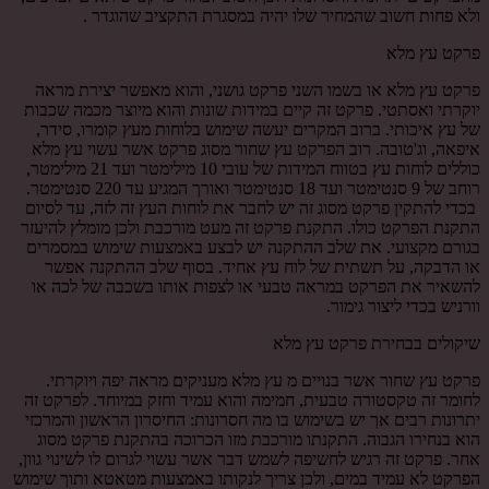
ולא פחות חשוב שהמחיר שלו יהיה במסגרת התקציב שהוגדר .
פרקט עץ מלא
פרקט עץ מלא או בשמו השני פרקט גושני, והוא מאפשר יצירת מראה
יוקרתי ואסתטי. פרקט זה קיים במידות שונות והוא מיוצר מכמה שכבות
של עץ איכותי. ברוב המקרים יעשה שימוש בלוחות מעץ קומרו, סידר,
איפאה, וג'טובה. רוב הפרקט עץ שחור מסוג פרקט אשר עשוי עץ מלא
כוללים לוחות עץ בטווח המידות של עובי 10 מילימטר ועד 21 מילימטר,
רוחב של 9 סנטימטר ועד 18 סנטימטר ואורך המגיע עד 220 סנטימטר.
בכדי להתקין פרקט מסוג זה יש לחבר את לוחות העץ זה לזה, עד לסיום
התקנת הפרקט כולו. התקנת פרקט זה מעט מורכבת ולכן מומלץ להיעזר
בגורם מקצועי. את שלב ההתקנה יש לבצע באמצעות שימוש במסמרים
או הדבקה, על תשתית של לוח עץ אחיד. בסוף שלב ההתקנה אפשר
להשאיר את הפרקט במראה טבעי או לצפות אותו בשכבה של לכה או
וורניש בכדי ליצור גימור.
שיקולים בבחירת פרקט עץ מלא
פרקט עץ שחור אשר בנויים מ עץ מלא מעניקים מראה יפה ויוקרתי.
לחומר זה טקסטורה טבעית, חמימה והוא עמיד וחזק במיוחד. לפרקט זה
יתרונות רבים אך יש בשימוש בו מה חסרונות: החיסרון הראשון והמרכזי
הוא בנחירו הגבוה. התקנתו מורכבת מזו הכרוכה בהתקנת פרקט מסוג
אחר. פרקט זה רגיש לחשיפה לשמש דבר אשר עשוי לגרום לו לשינוי גוון,
הפרקט לא עמיד במים, ולכן צריך לנקותו באמצעות מטאטא ותוך שימוש