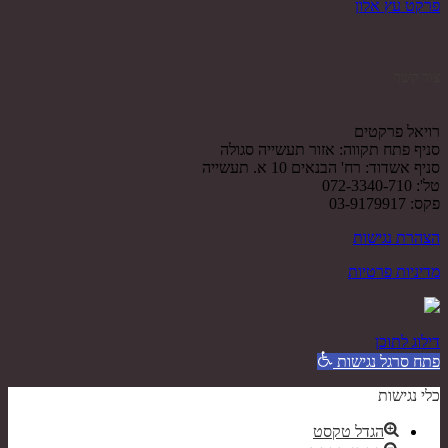
פרקט עץ אלון
צור קשר
רויאל פרקטים
סניף פתח תקווה: אזור תעשייה סגולה
סניף אשדוד: רח' הבנאים 10 א. תעשייה
טל': 072-3340-710
פקס: 03-9179917
הצהרת נגישות
מדיניות פרטיות
דילוג לתוכן
פתח סרגל נגישות
כלי נגישות
הגדל טקסט