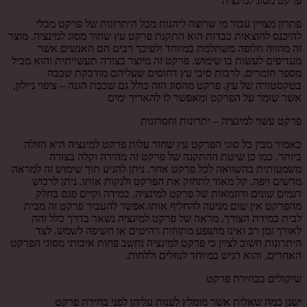
פרקט מסוג למינציה
פתרון מצויין עבור מי שרוצה ליהנות מכל היתרונות של פרקט מבלי
להיכנס להוצאות כבדות הוא התקנת פרקט עץ שחור מסוג למינציה. מוצר
זה מהווה חלופה משתלמת במיוחד ולפיכך רבים הם האנשים אשר
מעדיפים לעשות בו שימוש. פרקט זה מיוצר בצורה תעשייתית והוא מכיל
מספר חומרים, לרבות סיבי עץ דחוסים שעליהם מודבקת שכבה
בטקסטורה של עץ. פרקט מהסוג הזה כולל גם שכבת הגנה – ציפוי ניילון,
אשר שומר על הפרקט ומאפשר לו להאריך ימים
פרקט עשוי למינציה – יתרונות וחסרונות
כאמור מבין כל סוגי הפרקט עץ שחור עלות פרקט למינציה היא הזולה
ביותר. כמו כן שיטת ההתקנה של פרקט זה מהירה וקלה בצורה
משמעותית בהשוואה לכל פרקט אחר. ניתן להגיע תוך שימוש זה למראה
מרשים ויפה. קל מאוד לתחזק את הפרקט ולנקות אותו. ניתן לרכוש
דגמים שונים ודוגמאות של פרקט למינציה. במידה וקיים פגם בחלק
מהפרקט אין שום מניעה להחליף אותו.אפשר להעביר פרקט זה מבית
לבית במידת הצורך. מראה של פרקט למינציה נשאר בדרך כלל זהה
לאורך זמן רב ואינו מושפע מתזוזות רהיטים או חשיפה לשמש. לצד
היתרונות חשוב לציין כי פרקט למינציה נחשב פחות איכותי מסוגי הפרקט
האחרים, והוא רגיש במיוחד לנוזלים וללחות.
שיקולים בבחירת פרקט
ישנן כמה שאלות אשר מומלץ לענות עליהן לפני בחירת פרקט