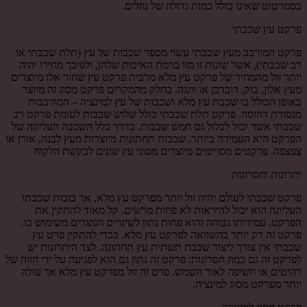
בסמרטוט שאינו כולל כמות גדולה של נוזלים.
פרקט עץ שכבתי
פרקט המורכב מעץ שכבתי עשוי מספר שכבות של עץ (תלת שכבתי או
רב שכבתי), אשר שונות זו מזו ברמת האיכות שלהן, ולפיכך מחירו יהיה
יותר זול מהמחיר של פרקט עץ מלא מרבית פרקט עץ שחור אלו מיוצרים
מעץ אלון, בוק, דובדבן או וונגה. בחלק מהמקרים פרקט מסוג זה מיוצר
באופן הכולל בו שכבת עץ מלא ושכבות של עץ למינציה – המורכבות
מנסורת דחוסה. פרקט תלת שכבתי כולל שלוש שכבות לעומת פרקט רב
שכבתי אשר יכול לכלול גם חמש שכבות. בדרך כלל השכבה העליונה של
הפרקט היא העמידה ביותר. שכבות תחתונות מיוצרות מעץ לבנה, אורן או
צפצפה. פרקטים מסויימים מיוצרים מסוגי עץ שונים לבקשת הלקוח
יתרונות וחסרונות
פרקט שכבתי לעולם יהיה זול יותר מפרקט עץ מלא, אך בזכות שכבתו
העליונה הוא יכול להיראות לא פחות מרשים. קל מאוד להתקין את
הפרקט. עמידותו גבוהה והוא פחות נתון לשינויים הנוצרים משימוש בו.
פרקט זה דק יותר בהשוואה לפרקט עץ מלא. בכדי להתקין פרט עץ
שכבתי אין צורך ליצור שכבת תשתית עץ תחתונה. לצד היתרונות יש
לפרקט זה גם כמה חסרונות: פרקט זה נתון גם הוא לפגיעה על ידי הזזה של
רהיטים או חשיפה לאור השמש. פרט זה זול מפרקט עץ מלא אך עולה
יותר מפרקט מסוג למינציה.