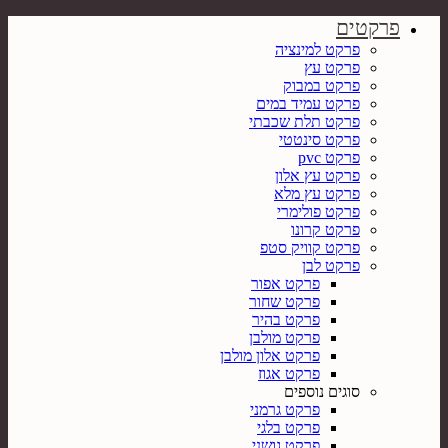
פרקטים
פרקט למינציה
פרקט עץ
פרקט במבוק
פרקט עמיד במים
פרקט תלת שכבתי
פרקט סינטטי
פרקט pvc
פרקט עץ אלון
פרקט עץ מלא
פרקט פולימרי
פרקט קרונו
פרקט קוויק סטפ
פרקט לבן
פרקט אפור
פרקט שחור
פרקט בהיר
פרקט מולבן
פרקט אלון מולבן
פרקט אגוז
סוגים נוספים
פרקט גרמני
פרקט בלגי
פרקט גושני