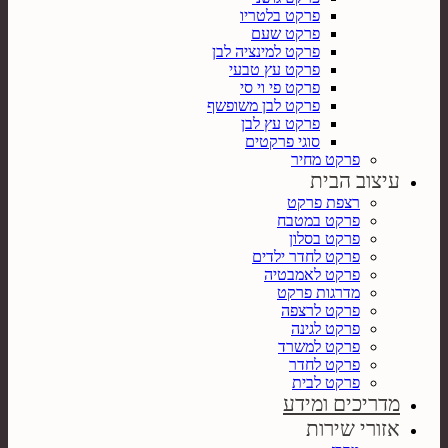
פרקט בלטריו
פרקט שעם
פרקט למינציה לבן
פרקט עץ טבעי
פרקט פי וי סי
פרקט לבן משופשף
פרקט עץ לבן
סוגי פרקטים
פרקט מחיר
עיצוב הבית
רצפת פרקט
פרקט במטבח
פרקט בסלון
פרקט לחדר ילדים
פרקט לאמבטיה
מדרגות פרקט
פרקט לרצפה
פרקט לגינה
פרקט למשרד
פרקט לחדר
פרקט לבית
מדריכים ומידע
אזורי שירות