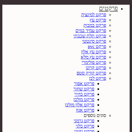
פרקטים
פרקט למינציה
פרקט עץ
פרקט במבוק
פרקט עמיד במים
פרקט תלת שכבתי
פרקט סינטטי
פרקט pvc
פרקט עץ אלון
פרקט עץ מלא
פרקט פולימרי
פרקט קרונו
פרקט קוויק סטפ
פרקט לבן
פרקט אפור
פרקט שחור
פרקט בהיר
פרקט מולבן
פרקט אלון מולבן
פרקט אגוז
סוגים נוספים
פרקט גרמני
פרקט בלגי
פרקט גושני