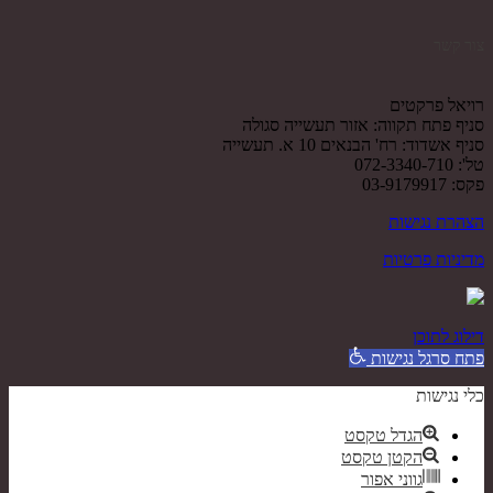
צור קשר
רויאל פרקטים
סניף פתח תקווה: אזור תעשייה סגולה
סניף אשדוד: רח' הבנאים 10 א. תעשייה
טל': 072-3340-710
פקס: 03-9179917
הצהרת נגישות
מדיניות פרטיות
דילוג לתוכן
פתח סרגל נגישות
כלי נגישות
הגדל טקסט
הקטן טקסט
גווני אפור