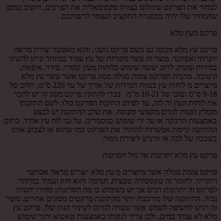
לבחור את הפרקט שיהלום בצורה מקסימאלית את הצרכים, וחשוב כמובן
שהמחיר שלו יהיה במסגרת התקציב העומד לרשותכם .
פרקט מעץ מלא
פרקט עץ מלא מכונה גם בשם פרקט גושני, והוא מאפשר יצירת מראה
יוקרתי ואסתטי. מוצר זה עשוי מקורות של עץ עמיד במיוחד וניתן להשיגו
במידות שונות. לרוב יעשה שימוש בלוחות מעץ קומרו, סידר, איפאה,
וג'טובה. מרבית הפרקט צומת סגולה מסוג פרקט אשר עשוי עץ מלא
מיוצרים מ לוחות עץ בטווח המידות של אורך של עד 220 ס"מ, רוחב של
9-18 ס"מ ועובי של 10-21 מ"מ. בכדי להתקין פרקט מסוג זה יש לחבר
את לוחות העץ זה לזה, עד לסיום התקנת הפרקט כולו. לשם התקנתו
מומלץ לפנות לגורם מקצועי ומנוסה. את שלב ההתקנה יש לבצע
באמצעות הדבקה או על ידי שימוש במסמרים, על גבי לוח עץ אחיד. בתום
ההתקנה קיימת אפשרות להותיר את הפרקט כמו שהוא או לצבוע אותו
בשכבה של לכה או וורניש ליצירת גימור.
פרקט עץ מלא יתרונות אל מול חסרונות
פרקט צומת סגולה אשר מיוצרים מ עץ מלא יוצרים מראה אסתטי
ויוקרתי. לחומר זה טקסטורה טבעית, חמימה והוא חזק ועמיד במיוחד.
לפרקט זה יתרונות רבים אך יש בשימוש בו מה חסרונות: מחירו יחסית
גבוה. ההתקנה שלו מורכבת יותר מהתקנת פרקטים מסוגים אחרים. מוצר
זה רגיש לחשיפה לשמש אשר עשויה לגרום לשיניוי הגוון שלו, פרקט עץ
מלא לא עמיד במים, ולכן צריך לנקותו באמצעות טאטוא ותוך שימוש