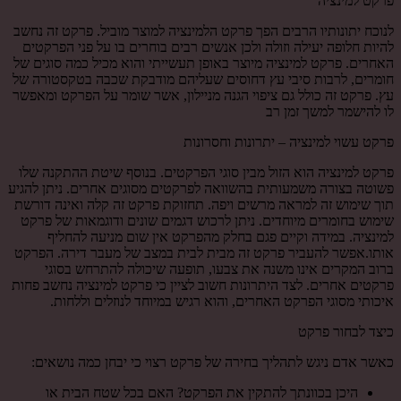
פרקט למינציה
לנוכח יתונותיו הרבים הפך פרקט הלמינציה למוצר מוביל. פרקט זה נחשב
להיות חלופה יעילה וזולה ולכן אנשים רבים בוחרים בו על פני הפרקטים
האחרים. פרקט למינציה מיוצר באופן תעשייתי והוא מכיל כמה סוגים של
חומרים, לרבות סיבי עץ דחוסים שעליהם מודבקת שכבה בטקסטורה של
עץ. פרקט זה כולל גם ציפוי הגנה מניילון, אשר שומר על הפרקט ומאפשר
לו להישמר למשך זמן רב
פרקט עשוי למינציה – יתרונות וחסרונות
פרקט למינציה הוא הזול מבין סוגי הפרקטים. בנוסף שיטת ההתקנה שלו
פשוטה בצורה משמעותית בהשוואה לפרקטים מסוגים אחרים. ניתן להגיע
תוך שימוש זה למראה מרשים ויפה. תחזוקת פרקט זה קלה ואינה דורשת
שימוש בחומרים מיוחדים. ניתן לרכוש דגמים שונים ודוגמאות של פרקט
למינציה. במידה וקיים פגם בחלק מהפרקט אין שום מניעה להחליף
אותו.אפשר להעביר פרקט זה מבית לבית במצב של מעבר דירה. הפרקט
ברוב המקרים אינו משנה את צבעו, תופעה שיכולה להתרחש בסוגי
פרקטים אחרים. לצד היתרונות חשוב לציין כי פרקט למינציה נחשב פחות
איכותי מסוגי הפרקט האחרים, והוא רגיש במיוחד לנוזלים וללחות.
כיצד לבחור פרקט
כאשר אדם ניגש לתהליך בחירה של פרקט רצוי כי יבחן כמה נושאים:
היכן בכוונתך להתקין את הפרקט? האם בכל שטח הבית או