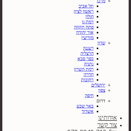
מרכז
תל אביב
ראשון לציון
חולון
רמת גן
פתח תקווה
אור יהודה
מודיעין
שרון
רעננה
הרצליה
כפר סבא
נתניה
רמת השרון
חדרה
רחובות
ירושלים
צפון
חיפה
דרום
באר שבע
אשדוד
אודותינו
צור קשר