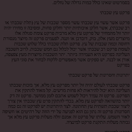
בסמרטוט שאינו כולל כמות גדולה של נוזלים.
פרקט עץ שכבתי
פרקט אשר עשוי עץ שכבתי עשוי מספר שכבות של עץ (תלת שכבתי או
רב שכבתי), אשר חלקן איכותיות יותר וחלקן פחות, ומסיבה זו מחירו יהיה
יותר זול מהמחיר של פרקט עץ מלא מרבית פרקט צומת סגולה אלו
מיוצרים מעץ אלון, בוק, דובדבן או וונגה. לפעמים פרקט זה מיוצר מנסורת
דחוסה וכמה שכבות של עץ. פרקט תלת שכבתי כולל שלוש שכבות
לעומת פרקט רב שכבתי אשר יכול לכלול גם חמש שכבות. לרוב השכבה
העליונה בפרקט היא העמידה ביותר. יתר השכבות מיוצרות מעץ צפצפה,
אורן או לבנה. יש ספקים אשר מאפשרים ללקוח לבחור את סוגי העץ
בפרקט
יתרונות וחסרונות של פרקט שכבתי
פרקט שכבתי לעולם יהיה זול יותר מפרקט עץ מלא, אך בזכות שכבתו
העליונה הוא יכול להיראות לא פחות מרשים. קל מאוד להתקין את
הפרקט. פרקט זה עמיד ויכול לשמש אתכם לזמן ממושך. פרקט זה דק
יותר בהשוואה לפרקט עץ מלא. בכדי להתקין פרט עץ שכבתי אין צורך
ליצור שכבת תשתית עץ תחתונה. לצד היתרונות יש לפרקט זה גם כמה
חסרונות: פרקט זה נתון גם הוא לפגיעה על ידי הזזה של רהיטים או חשיפה
לאור השמש. עלותו של פרקט זה אמנם זולה מעלות פרקט עץ מלא אך
גבוהה מעלות התקנת פרקט למינציה.