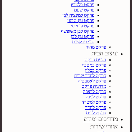
פרקט בלטריו
פרקט שעם
פרקט למינציה לבן
פרקט עץ טבעי
פרקט פי וי סי
פרקט לבן משופשף
פרקט עץ לבן
סוגי פרקטים
פרקט מחיר
עיצוב הבית
רצפת פרקט
פרקט במטבח
פרקט בסלון
פרקט לחדר ילדים
פרקט לאמבטיה
מדרגות פרקט
פרקט לרצפה
פרקט לגינה
פרקט למשרד
פרקט לחדר
פרקט לבית
מדריכים ומידע
אזורי שירות