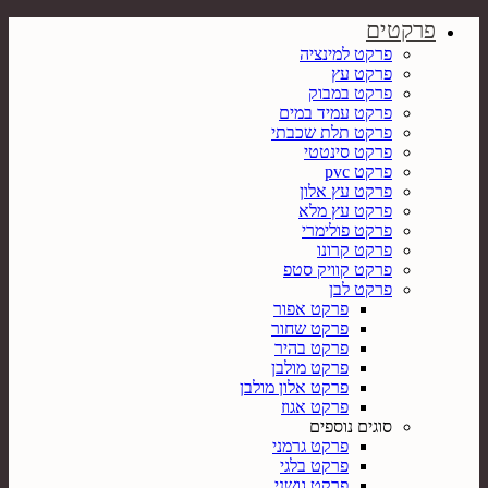
פרקטים
פרקט למינציה
פרקט עץ
פרקט במבוק
פרקט עמיד במים
פרקט תלת שכבתי
פרקט סינטטי
פרקט pvc
פרקט עץ אלון
פרקט עץ מלא
פרקט פולימרי
פרקט קרונו
פרקט קוויק סטפ
פרקט לבן
פרקט אפור
פרקט שחור
פרקט בהיר
פרקט מולבן
פרקט אלון מולבן
פרקט אגוז
סוגים נוספים
פרקט גרמני
פרקט בלגי
פרקט גושני