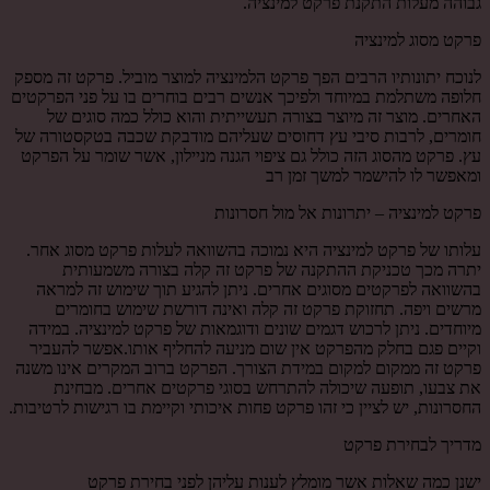
גבוהה מעלות התקנת פרקט למינציה.
פרקט מסוג למינציה
לנוכח יתונותיו הרבים הפך פרקט הלמינציה למוצר מוביל. פרקט זה מספק
חלופה משתלמת במיוחד ולפיכך אנשים רבים בוחרים בו על פני הפרקטים
האחרים. מוצר זה מיוצר בצורה תעשייתית והוא כולל כמה סוגים של
חומרים, לרבות סיבי עץ דחוסים שעליהם מודבקת שכבה בטקסטורה של
עץ. פרקט מהסוג הזה כולל גם ציפוי הגנה מניילון, אשר שומר על הפרקט
ומאפשר לו להישמר למשך זמן רב
פרקט למינציה – יתרונות אל מול חסרונות
עלותו של פרקט למינציה היא נמוכה בהשוואה לעלות פרקט מסוג אחר.
יתרה מכך טכניקת ההתקנה של פרקט זה קלה בצורה משמעותית
בהשוואה לפרקטים מסוגים אחרים. ניתן להגיע תוך שימוש זה למראה
מרשים ויפה. תחזוקת פרקט זה קלה ואינה דורשת שימוש בחומרים
מיוחדים. ניתן לרכוש דגמים שונים ודוגמאות של פרקט למינציה. במידה
וקיים פגם בחלק מהפרקט אין שום מניעה להחליף אותו.אפשר להעביר
פרקט זה ממקום למקום במידת הצורך. הפרקט ברוב המקרים אינו משנה
את צבעו, תופעה שיכולה להתרחש בסוגי פרקטים אחרים. מבחינת
החסרונות, יש לציין כי זהו פרקט פחות איכותי וקיימת בו רגישות לרטיבות.
מדריך לבחירת פרקט
ישנן כמה שאלות אשר מומלץ לענות עליהן לפני בחירת פרקט