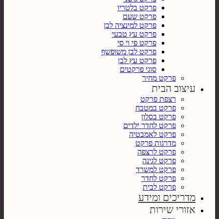
פרקט בלטריו
פרקט שעם
פרקט למינציה לבן
פרקט עץ טבעי
פרקט פי וי סי
פרקט לבן משופשף
פרקט עץ לבן
סוגי פרקטים
פרקט מחיר
עיצוב הבית
רצפת פרקט
פרקט במטבח
פרקט בסלון
פרקט לחדר ילדים
פרקט לאמבטיה
מדרגות פרקט
פרקט לרצפה
פרקט לגינה
פרקט למשרד
פרקט לחדר
פרקט לבית
מדריכים ומידע
אזורי שירות