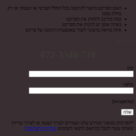
האם הפרקט מיועד להתקנה בכל החלל הפרטי או העסקי או רק
בחלק ממנו
כמה מורכב לתחזק את הפרקט
באיזה אופן יש לנקות את הפרקט
איזה מראה ברצונך ליצור באמצעות התקנה של פרקט
צור קשר
072-3340-710
שם
טלפון
[recaptcha]
*הפרטים במאגר המידע שלנו נשמרים לצורך הצעה או לצורך שירות
שאתה עשוי לקבל בהתאם לתנאי השימוש
ומדיניות הפרטיות