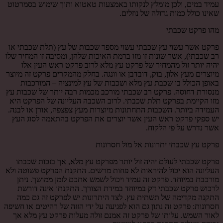
עמיד במים, ולכן מומלץ לנקותו באמצעות טאטוא ותוך שימוש בסמרטוט
שאינו כולל כמות גדולה של נוזלים.
מהו פרקט שכבתי
פרקט אשר עשוי עץ שכבתי עשוי מספר שכבות של עץ (תלת שכבתי או
רב שכבתי), אשר שונות זו מזו ברמת האיכות שלהן, ומסיבה זו המחיר שלו
יהיה יותר זול מהמחיר של פרקט עץ מלא לרוב פרקט ראש העין אלו
מיוצרים מעץ אלון, בוק, דובדבן או וונגה. בחלק מהמקרים פרקט זה מיוצר
באופן הכולל בו שכבת עץ מלא ושכבות של עץ למינציה – המורכבות
מנסורת דחוסה. פרקט רב שכבתי מורכב מכמות רבה יותר של שכבות עץ
מזו הקיימת בפרקט תלת שכבתי. לרוב השכבה העליונה של הפרקט היא
העמידה ביותר. השכבות התחתונות מיוצרות מעץ צפצפה, אורן או לבנה.
יש ספקי פרקט ראש העין אשר יוצרים את הפרקט בהתאמה לסוג העץ
אשר נדרש על פי הלקוח.
פרקט עץ שכבתי יתרונות אל מול חסרונות
פרקט שכבתי לעולם יהיה זול יותר מפרקט עץ מלא, אך בזכות שכבתו
העליונה הוא יכול להיראות לא פחות מרשים. התקנת הפרקט פשוטה ולא
מורכבת במיוחד. פרקט זה עמיד ויכול לשמש אתכם לזמן ממושך. ניתן
לרכוש פרקט שכבתי דק במיוחד במידת הצורך. התקנתו אינה דורשת
התקנה מקדימה של תשתית עץ. לצד היתרונות יש לפרקט זה גם כמה
חסרונות: פרקט זה נתון גם הוא לפגיעה על ידי הזזה של רהיטים או חשיפה
לאור השמש. עלותו של פרקט זה אמנם זולה מעלות פרקט עץ מלא אך