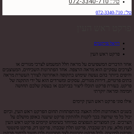
טל': 072-3340-710
טל’: 072-3340-710
פרקט ראש העין
רויאל פרקטים
פרקט ראש העין
אחד הדברים המשפיעים על מראה חלל המשמש לצרכי מגורים או
לצרכים עסקיים הוא מראה הרצפה. אחד הפתרונות השכיחים, המעוצבים
והיפים ביותר בהם נעשה שימוש בתקופה האחרונה לצורך העשרת מראה
בתים פרטיים, דירות מגורים, עסקים ומשרדים הוא על ידי התקנה של
פרקט. בעזרת פרקט תוכלו ליצור בביתכם או בעסק שלכם תחושה
חמימה ומראה יוקרתי
אילו סוגי פרקט ראש העין קיימים
בשנים האחרונות חלה האצה בהתפתחות תחום הפרקט ראש העין, וכיום
יכול כל מי שרוצה בכך לקנות ולהתקין פרקט שיענה באופן מושלם על
הצרכים. בין המוצרים הנפוצים במיוחד בשימוש קיימים פרקט ראש העין
מעץ מלא, עץ רב שכבתי, פרקט תלת שכבתי, פרקט דק, פרקט סינטטי
ופרקט למינציה. לכל פרקט יתרונות לצד חסרונות ולכן חשוב לבחור פרקט