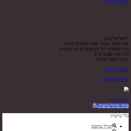
פרקט עץ אלון
צור קשר
רויאל פרקטים
סניף פתח תקווה: אזור תעשייה סגולה
סניף אשדוד: רח' הבנאים 10 א. תעשייה
טל': 072-3340-710
פקס: 03-9179917
הצהרת נגישות
מדיניות פרטיות
דילוג לתוכן
פתח סרגל נגישות
כלי נגישות
הגדל טקסט