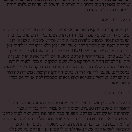
שיהלום באופן הטוב ביותר את הצרכים, וחשוב לא פחות שעלותו תהיה
במסגרת התקציב שהוגדר .
פרקט מעץ מלא
עץ מלא קרוי גם פרקט גושני, והוא מעניק מראה יוקרתי במיוחד. פרקט זה
עשוי מקורות של עץ עמיד במיוחד וניתן להשיגו במידות שונות. במרבית
הפעמים יעשה שימוש בלוחות מעץ קומרו, סידר, איפאה, וג'טובה. רוב
הפרקט ראש העין מסוג פרקט אשר עשוי עץ מלא מיוצרים מ לוחות עץ
בטווח המידות של עובי של 10-21 מילימטר, רוחב של 9-18 ס"מ ואורך
של 220 ס"מ. בכדי להתקין פרקט מסוג זה יש לחבר את לוחות העץ זה
לזה, עד לסיום התקנת הפרקט כולו. לשם התקנתו מומלץ לפנות לגורם
מקצועי ומנוסה. שלב ההתקנה מבוצע באמצעות הדבקה או על ידי שימוש
במסמרים, על גבי לוח עץ אחיד. בתום ההתקנה קיימת אפשרות להותיר
את הפרקט במראה טבעי או לצבוע אותו בשכבת לכה או וורניש בכדי
ליצור גימור.
יתרונות וחסרונות
פרקט ראש העין אשר בנויים מ עץ מלא מעניקים מראה אסתטי ויוקרתי.
לחומר זה טקסטורה טבעית, חמימה והוא עמיד וחזק במיוחד. לצד
היתרונות יש לשימוש בפרקט מסוג זה כמה חסרונות בהשוואה לסוגי פרקט
ראש העין אחרים: חיסרון מרכזי ומשמעותי הוא בעלותו הגבוהה. ההתקנה
שלו מורכבת מזו הכרוכה בהתקנת פרקט מסוג אחר. מוצר זה רגיש
לחשיפה לשמש דבר אשר עשוי לגרום לו לשינוי גוון, פרקט עץ מלא לא