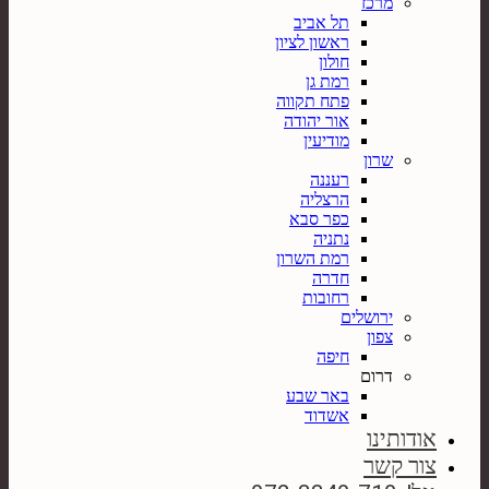
מרכז
תל אביב
ראשון לציון
חולון
רמת גן
פתח תקווה
אור יהודה
מודיעין
שרון
רעננה
הרצליה
כפר סבא
נתניה
רמת השרון
חדרה
רחובות
ירושלים
צפון
חיפה
דרום
באר שבע
אשדוד
אודותינו
צור קשר