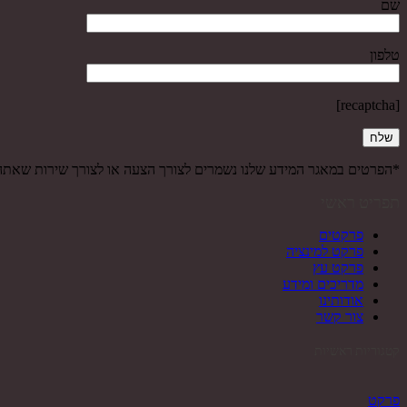
שם
טלפון
[recaptcha]
*הפרטים במאגר המידע שלנו נשמרים לצורך הצעה או לצורך שירות שאת
תפריט ראשי
פרקטים
פרקט למינציה
פרקט עץ
מדריכים ומידע
אודותינו
צור קשר
קטגוריות ראשיות
פרקט