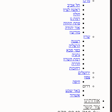
מרכז
תל אביב
ראשון לציון
חולון
רמת גן
פתח תקווה
אור יהודה
מודיעין
שרון
רעננה
הרצליה
כפר סבא
נתניה
רמת השרון
חדרה
רחובות
ירושלים
צפון
חיפה
דרום
באר שבע
אשדוד
אודותינו
צור קשר