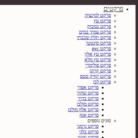
פרקטים
פרקט למינציה
פרקט עץ
פרקט במבוק
פרקט עמיד במים
פרקט תלת שכבתי
פרקט סינטטי
פרקט pvc
פרקט עץ אלון
פרקט עץ מלא
פרקט פולימרי
פרקט קרונו
פרקט קוויק סטפ
פרקט לבן
פרקט אפור
פרקט שחור
פרקט בהיר
פרקט מולבן
פרקט אלון מולבן
פרקט אגוז
סוגים נוספים
פרקט גרמני
פרקט בלגי
פרקט גושני