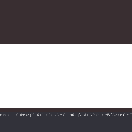
ש בטכנולוגיות איסוף מידע כגון Cookies, לרבות על ידי צדדים שלישיים, כדי לספק לך חווית גלישה ט