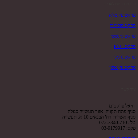
פרקטים פופולאריים
פרקט עץ מלא
פרקט פולימרי
פרקט סינטטי
פרקט PVC
פרקט גרמני
פרקט עץ אלון
צור קשר
רויאל פרקטים
סניף פתח תקווה: אזור תעשייה סגולה
סניף אשדוד: רח' הבנאים 10 א. תעשייה
טל': 072-3340-710
פקס: 03-9179917