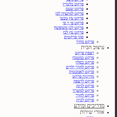
פרקט בלטריו
פרקט שעם
פרקט למינציה לבן
פרקט עץ טבעי
פרקט פי וי סי
פרקט לבן משופשף
פרקט עץ לבן
סוגי פרקטים
פרקט מחיר
עיצוב הבית
רצפת פרקט
פרקט במטבח
פרקט בסלון
פרקט לחדר ילדים
פרקט לאמבטיה
מדרגות פרקט
פרקט לרצפה
פרקט לגינה
פרקט למשרד
פרקט לחדר
פרקט לבית
מדריכים ומידע
אזורי שירות