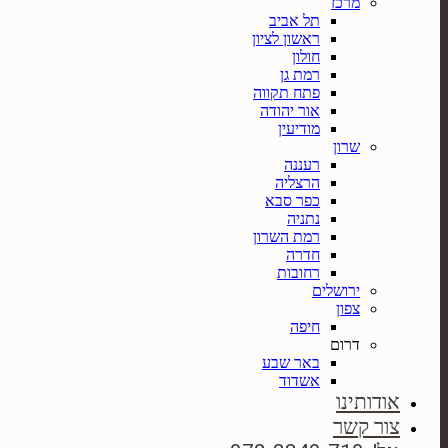
מרכז
תל אביב
ראשון לציון
חולון
רמת גן
פתח תקווה
אור יהודה
מודיעין
שרון
רעננה
הרצליה
כפר סבא
נתניה
רמת השרון
חדרה
רחובות
ירושלים
צפון
חיפה
דרום
באר שבע
אשדוד
אודותינו
צור קשר