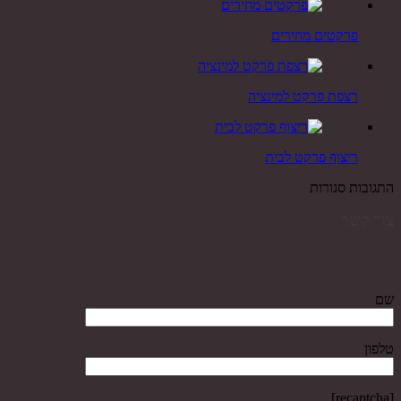
פרקטים מחירים
רצפת פרקט למינציה
ריצוף פרקט לבית
התגובות סגורות
צור קשר
שם
טלפון
[recaptcha]