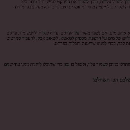
 להוזיל עלויות, ובכך להפוך את הפרקט לנגיש יותר עבור כלל
ה שפרקט למינציה מיוצר מחומרים סינטטיים ולא מעץ טבעי מוזילה
 אוהב מים. אם נשפך משהו על הפרקט, עדיף לנקות ולייבש מיד. פרקט
וך דליים של מים על הרצפה. מספיק לטאטא, לשאוב אבק, להעביר סמרטוט
ות לבד, בכדי למנוע שריטות וחבלות בפרקט.
ין 40-400 ₪ למטר, עשוי בהחלט להספיק לצרכים שלכם. השתדלו כמובן לשמור עליו, ולטפל בו נכון כדי שתוכלו ליהנות ממנו עוד שנים
שלכם הכי תשתלם!