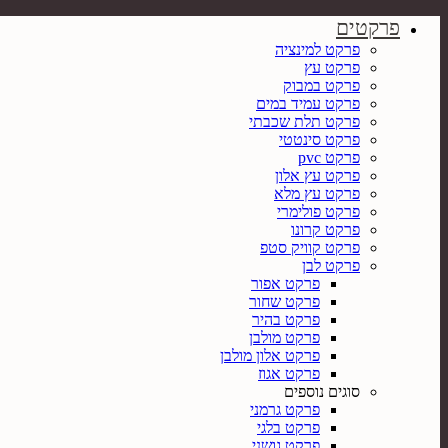
פרקטים
פרקט למינציה
פרקט עץ
פרקט במבוק
פרקט עמיד במים
פרקט תלת שכבתי
פרקט סינטטי
פרקט pvc
פרקט עץ אלון
פרקט עץ מלא
פרקט פולימרי
פרקט קרונו
פרקט קוויק סטפ
פרקט לבן
פרקט אפור
פרקט שחור
פרקט בהיר
פרקט מולבן
פרקט אלון מולבן
פרקט אגוז
סוגים נוספים
פרקט גרמני
פרקט בלגי
פרקט גושני