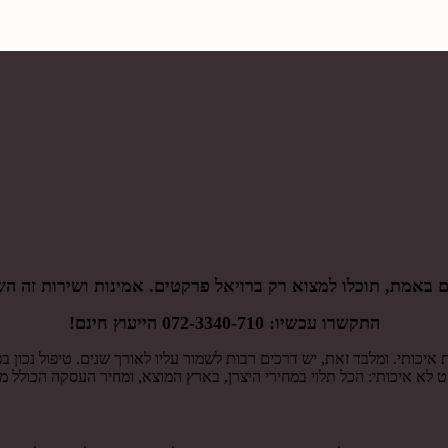
באמת, תוכלו למצוא רק ברויאל פרקטים. אמינות ושירות זה הש
התקשרו עכשיו:
072-3340-710
הייעוץ חינם!
יכותי. ומלבד זאת, יש דרכים רבות לשמור עליו לאורך שנים. טיפול נכון ב
 לא איכותי: הכל תלוי במחירי היצרן, בארץ המוצא, ומחיר העסקה הכולל מב