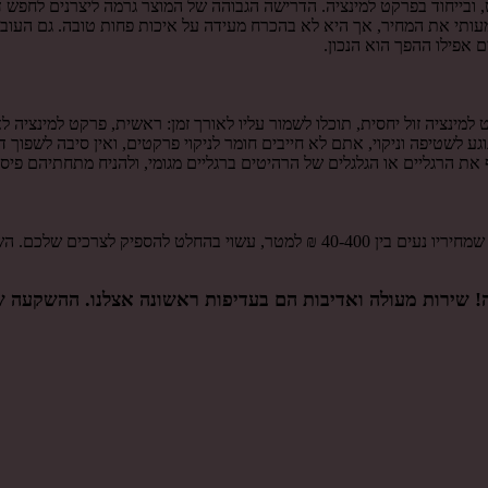
בייחוד בפרקט למינציה. הדרישה הגבוהה של המוצר גרמה ליצרנים לחפש דרך
מעותי את המחיר, אך היא לא בהכרח מעידה על איכות פחות טובה. גם העובד
 אפילו ההפך הוא הנכון.
ציה זול יחסית, תוכלו לשמור עליו לאורך זמן: ראשית, פרקט למינציה לא
בנוגע לשטיפה וניקוי, אתם לא חייבים חומר לניקוי פרקטים, ואין סיבה לשפ
 את הרגליים או הגלגלים של הרהיטים ברגליים מגומי, ולהניח מתחתיהם פיס
לפעמים אין שום צורך בפרקט יקר וברמת עמידות גבוה. פרקט למינציה זול, שמחיריו נעים ב
ה! שירות מעולה ואדיבות הם בעדיפות ראשונה אצלנו. ההשקעה 