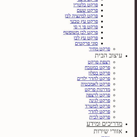
פרקט בלטריו
פרקט שעם
פרקט למינציה לבן
פרקט עץ טבעי
פרקט פי וי סי
פרקט לבן משופשף
פרקט עץ לבן
סוגי פרקטים
פרקט מחיר
עיצוב הבית
רצפת פרקט
פרקט במטבח
פרקט בסלון
פרקט לחדר ילדים
פרקט לאמבטיה
מדרגות פרקט
פרקט לרצפה
פרקט לגינה
פרקט למשרד
פרקט לחדר
פרקט לבית
מדריכים ומידע
אזורי שירות