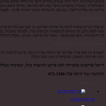
בשנים האחרונות, יותר ויותר אנשים בוחרים לרצף את החלל שלהם בפרקט, ו
האוכלוסייה. העובדה שהפרקט מיוצר בסין ולא באירופה, מוזילה באופן מש
בהרבה את עלויות הייצור, וגם כאן, לא מדובר במוצר איכותי פחות – לפעמים
טפלו בו באהבה
יש כמה דברים ששווה לדעת על אחזקת הפרקט, כך שגם אם בחרתם פרקט למינ
נוטה לספוג מים, מה שיגרום להתנפחות ולכתמים עליו, ולפגימה באיכותו. 
לח ולייבש מיד– והפרקט מטופל – מאוד נוח ופרקטי. כמו כן, מומלץ להחליף
הפרחת המיתוס – יקר זה איכותי
רבות וארוכות. והאמת, שהטיפול בו אינו קשה בכלל!
רויאל פרקטים מבטיחה לכם פרקט למינציה בזול, ובאיכות מעול
התקשרו עוד היום!
072-3340-710
מדריכים נוספים
איך לבחור פרקט