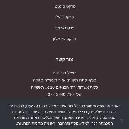
פרקט סינטטי
פרקט PVC
פרקט גרמני
פרקט עץ אלון
צור קשר
רויאל פרקטים
סניף פתח תקווה: אזור תעשייה סגולה
סניף אשדוד: רח' הבנאים 10 א. תעשייה
טל': 072-3340-710
פקס: 03-9179917
באתר זה נעשה שימוש בטכנולוגיות איסוף מידע כגון Cookies, לרבות על
ידי צדדים שלישיים, כדי לספק לך חווית גלישה טובה יותר וכן למטרות
הצהרת נגישות
סטטיסטיקה, איפיון, מדידה ושיווק. המשך הגלישה באתר מהווה את
הסכמתך לכך. למידע נוסף והרחבה, ראו את
מדיניות הפרטיות
.
מדיניות פרטיות