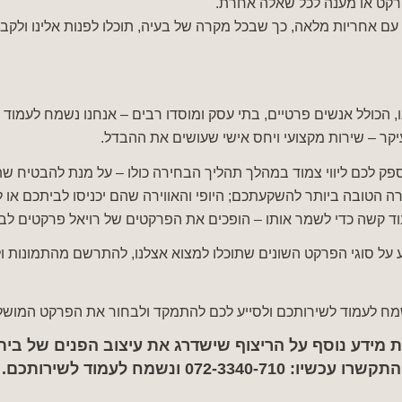
רקט או מענה לכל שאלה אחרת.
עם אחריות מלאה, כך שבכל מקרה של בעיה, תוכלו לפנות אלינו ולקבל
הכולל אנשים פרטיים, בתי עסק ומוסדו רבים – אנחנו נשמח לעמוד ל
קר – שירות מקצועי ויחס אישי שעושים את ההבדל.
פק לכם ליווי צמוד במהלך תהליך הבחירה כולו – על מנת להבטיח ש
 הטובה ביותר להשקעתכם; היופי והאווירה שהם יכניסו לביתכם או
וד קשה כדי לשמר אותו – הופכים את הפרקטים של רויאל פרקטים ל
ע על סוגי הפרקט השונים שתוכלו למצוא אצלנו, להתרשם מהתמונות
ישמח לעמוד לשירותכם ולסייע לכם להתמקד ולבחור את הפרקט המושל
 מידע נוסף על הריצוף שישדרג את עיצוב הפנים של בית
התקשרו עכשיו:
072-3340-710
ונשמח לעמוד לשירותכם.