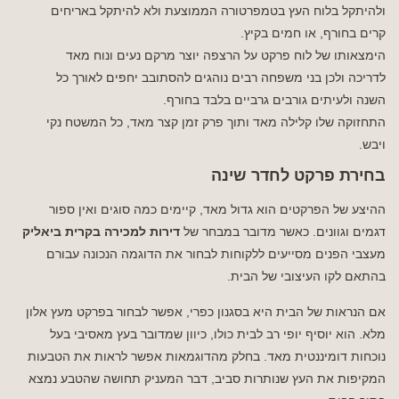
ולהיתקל בלוח העץ בטמפרטורה הממוצעת ולא להיתקל באריחים
קרים בחורף, או חמים בקיץ.
הימצאותו של לוח פרקט על הרצפה יוצר מרקם נעים ונוח מאד
לדריכה ולכן בני משפחה רבים נוהגים להסתובב יחפים לאורך כל
השנה ולעיתים גורבים גרביים בלבד בחורף.
התחזוקה שלו קלילה מאד ותוך פרק זמן קצר מאד, כל המשטח נקי
ויבש.
בחירת פרקט לחדר שינה
ההיצע של הפרקטים הוא גדול מאד, קיימים כמה סוגים ואין ספור
דגמים וגוונים. כאשר מדובר במבחר של
דירות למכירה בקרית ביאליק
מעצבי הפנים מסייעים ללקוחות לבחור את הדוגמה הנכונה עבורם
בהתאם לקו העיצובי של הבית.
אם הנראות של הבית היא בסגנון כפרי, אפשר לבחור בפרקט מעץ אלון
מלא. הוא יוסיף יופי רב לבית כולו, כיוון שמדובר בעץ מאסיבי בעל
נוכחות דומיננטית מאד. בחלק מהדוגמאות אפשר לראות את הטבעות
המקיפות את העץ שנותרות סביב, דבר המעניק תחושה שהטבע נמצא