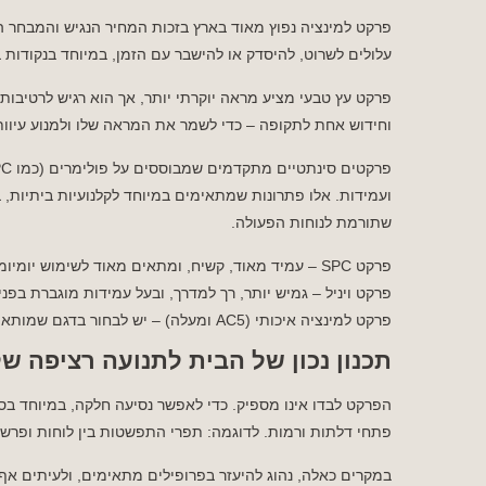
פרקט למינציה נפוץ מאוד בארץ בזכות המחיר הנגיש והמבחר הע
עלולים לשרוט, להיסדק או להישבר עם הזמן, במיוחד בנקודות ב
פרקט עץ טבעי מציע מראה יוקרתי יותר, אך הוא רגיש לרטיבות
וחידוש אחת לתקופה – כדי לשמר את המראה שלו ולמנוע עיוות
ועמידות. אלו פתרונות שמתאימים במיוחד לקלנועיות ביתיות
שתורמת לנוחות הפעולה.
פרקט SPC – עמיד מאוד, קשיח, ומתאים מאוד לשימוש יומיומי עם קלנועית
פרקט ויניל – גמיש יותר, רך למדרך, ובעל עמידות מוגברת בפני
פרקט למינציה איכותי (AC5 ומעלה) – יש לבחור בדגם שמותאם לשחיקה גבוהה
תכנון נכון של הבית לתנועה רציפה של
הפרקט לבדו אינו מספיק. כדי לאפשר נסיעה חלקה, במיוחד בס
פתחי דלתות ורמות. לדוגמה: תפרי התפשטות בין לוחות ופרשי 
במקרים כאלה, נהוג להיעזר בפרופילים מתאימים, ולעיתים אף