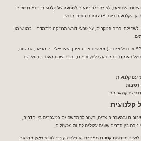
צום. עם זאת, לא כל דגם יתאים לתנועה של קלנועית. דגמים זולים
הן הקלנועית פונה או עומדת באופן קבוע.
 ולשחיקה. ברוב המקרים, עץ טבעי דורש תחזוקה מתמדת – כמו שימון
ים.
פרקטים סינתטיים מתקדמים שמבוססים על פולימרים (כמו SPC או ויניל איכותי) מציעים את האיזון האידיאלי בין מראה, גמישות,
, בשל העמידות הגבוהה ללחץ ולמים, והתחושה המעט רכה שלהם
 רטיבות
 קלנועית
יבובים ובמעברים צרים, חשוב להתחשב גם במעברים בין חדרים,
גובה בין חדרים שונים עלולים להוות מכשולים.
 לשלב מדרונות קטנים ממתכת או פלסטיק כדי לוודא שאין מדרגות