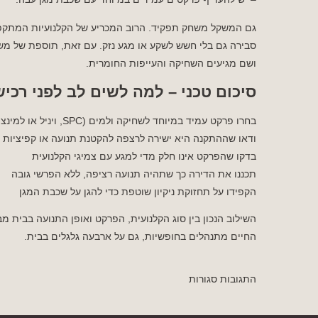
סבירה גם בלי חשש לשקע או מגע נזק. עם זאת, תוספת של משק
ושם מגיעים השחיקה והעייפות החומרית.
סיכום טכני – למה לשים לב לפני רכ
בחרו פרקט עמיד במיוחד לשחיקה ולמים (SPC, ויניל או למינציה בדרגת AC5 ומעלה)
ודאו שההתקנה היא ישירה לרצפה להקטנת תנועה או קפיציות
בדקו שהפרקט אינו חלק מדי למגע עם צמיגי הקלנועית
תכננו את הדירה כך שתהיה תנועה רציפה, ללא הפרשי גובה
הקפידו על תחזוקת ניקיון שוטפת כדי להגן על שכבת המגן
השילוב הנכון בין סוג הקלנועית, הפרקט ואופן התנועה בבית מ
החיים מתנהלים בחופשיות, גם על ארבעה גלגלים בבית.
התגובות סגורות