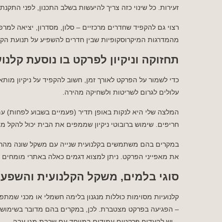
זעירות. כל שינוי כזה צריך להיעשות בשלב התכנון, לפני התקנת
רצוי גם להקפיד שחדרים מרכזיים – סלון, מסדרון, יציאה למרפ
מהמדרגות המיקרוסקופיות שבין חדרים להשפיע על תנועת הקל
תחזוקה וניקיון לפרקט בו נוסעת קלנו
כדי לשמור על הפרקט לאורך זמן, חשוב להקפיד על ניקיון מותאם
עלולים לגרום לשריטות ולשחיקה מהירה.
המלצה שלי היא לנקות באופן תדיר (פעמיים בשבוע לפחות) ע
חריפים. שימוש ברובוטי ניקיון שממפים את הבית יכול להקל מ
במקרים בהם משתמשים בקלנועית שנייה עם משקל שונה מהרגי
את מאפייני הפרקט. ניתן למצוא דגמים כאלה באתרי מומחים 
סוגי בלמים, משקל הקלנועית והשפע
קלנועיות מסוימות כוללות מנגנון בלימה חשמלי או מכני שמת
– הפגיעה בפרקט מצטברת. לכן, במקרים בהם מדובר בשימוש א
– יש להעדיף פרקטים עמידים במיוחד עם שכבת מגן עבה.