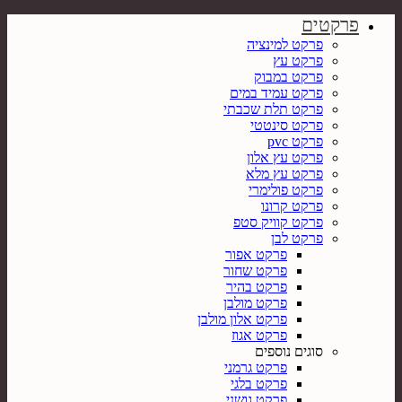
פרקטים
פרקט למינציה
פרקט עץ
פרקט במבוק
פרקט עמיד במים
פרקט תלת שכבתי
פרקט סינטטי
פרקט pvc
פרקט עץ אלון
פרקט עץ מלא
פרקט פולימרי
פרקט קרונו
פרקט קוויק סטפ
פרקט לבן
פרקט אפור
פרקט שחור
פרקט בהיר
פרקט מולבן
פרקט אלון מולבן
פרקט אגוז
סוגים נוספים
פרקט גרמני
פרקט בלגי
פרקט גושני