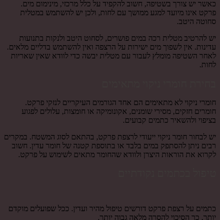
כאשר יש צורך בשטיפה, חשוב להקפיד על כלל מרכזי, מינימום מים.
פרקט אינו מיועד למגע ממושך עם לחות, ולכן יש להשתמש במטלית
סחוטה היטב.
יש להרטיב מטלית רכה במים פושרים, לסחוט היטב ולנקות בתנועות
עדינות. אין לשפוך מים ישירות על הרצפה ואין להשתמש בדליים מלאים.
לאחר השטיפה מומלץ לעבור עם מטלית יבשה כדי לוודא שאין שאריות
לחות.
בחירת חומרי ניקוי מתאימים
חומרי ניקוי לא מתאימים הם אחד הגורמים העיקריים לנזקי פרקט.
חומרים חזקים, מסירי שומנים, אקונומיקה או חומצות, עלולים לפגוע
בציפוי ולהשאיר כתמים קבועים.
יש לבחור חומר ניקוי ייעודי לרצפת פרקט, בהתאם לסוג המשטח. במקרים
רבים ניתן להסתפק במים בלבד או בתוספת קטנה של חומר עדין. חשוב
לקרוא את הוראות היצרן ולוודא שהחומר מתאים לשימוש על פרקט.
טיפול בכתמים נקודתיים
כתמים על רצפת פרקט דורשים טיפול מהיר ועדין. ככל שפועלים מוקדם
יותר, כך הסיכוי להסרה מלאה גבוה יותר.