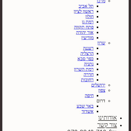
מרכז
תל אביב
ראשון לציון
חולון
רמת גן
פתח תקווה
אור יהודה
מודיעין
שרון
רעננה
הרצליה
כפר סבא
נתניה
רמת השרון
חדרה
רחובות
ירושלים
צפון
חיפה
דרום
באר שבע
אשדוד
אודותינו
צור קשר