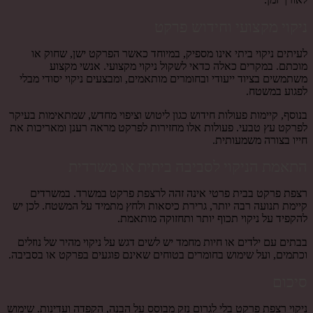
ניקוי מקצועי וחידוש פרקט
לעיתים ניקוי ביתי אינו מספיק, במיוחד כאשר הפרקט ישן, שחוק או
מוכתם. במקרים כאלה כדאי לשקול ניקוי מקצועי. אנשי מקצוע
משתמשים בציוד ייעודי ובחומרים מותאמים, ומבצעים ניקוי יסודי מבלי
לפגוע במשטח.
בנוסף, קיימות פעולות חידוש כגון ליטוש וציפוי מחדש, שמתאימות בעיקר
לפרקט עץ טבעי. פעולות אלו מחזירות לפרקט מראה רענן ומאריכות את
חייו בצורה משמעותית.
התאמת הניקוי לסביבה ביתית או משרדית
רצפת פרקט בבית פרטי אינה זהה לרצפת פרקט במשרד. במשרדים
קיימת תנועה רבה יותר, גרירת כיסאות ולחץ מתמיד על המשטח. לכן יש
להקפיד על ניקוי תכוף יותר ותחזוקה מותאמת.
בבתים עם ילדים או חיות מחמד יש לשים דגש על ניקוי מהיר של נוזלים
וכתמים, ועל שימוש בחומרים בטוחים שאינם פוגעים בפרקט או בסביבה.
סיכום
ניקוי רצפת פרקט בלי לגרום נזק מבוסס על הבנה, הקפדה ועדינות. שימוש