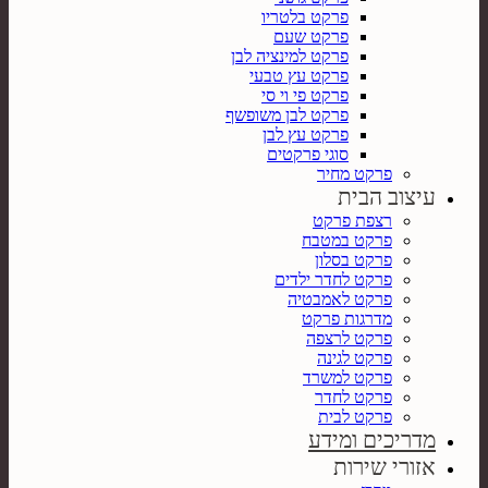
פרקט בלטריו
פרקט שעם
פרקט למינציה לבן
פרקט עץ טבעי
פרקט פי וי סי
פרקט לבן משופשף
פרקט עץ לבן
סוגי פרקטים
פרקט מחיר
עיצוב הבית
רצפת פרקט
פרקט במטבח
פרקט בסלון
פרקט לחדר ילדים
פרקט לאמבטיה
מדרגות פרקט
פרקט לרצפה
פרקט לגינה
פרקט למשרד
פרקט לחדר
פרקט לבית
מדריכים ומידע
אזורי שירות