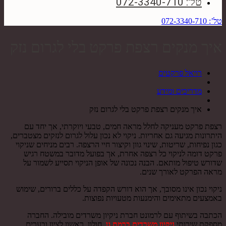
טל': 072-3340-710
טל’: 072-3340-710
איך מנקים רצפת פרקט בלי לגרום נזק
רויאל פרקטים
מדריכים ומידע
איך מנקים רצפת פרקט בלי לגרום נזק
רצפת פרקט מעניקה לחלל מראה חמים, טבעי ויוקרתי, אך יחד עם
היתרונות מגיעה גם אחריות. ניקוי לא נכון עלול לגרום לנזקים מצטברים,
כגון נפיחות, שריטות, שינוי גוון וקיצור חיי הרצפה. רבים מניחים שניקוי
פרקט דומה לניקוי כל רצפה אחרת, אך בפועל מדובר במשטח רגיש
שדורש טיפול מותאם. הבנה נכונה של אופן הניקוי תסייע לשמור על
מראה הפרקט לאורך שנים.
ניקוי נכון אינו מסובך, אך הוא דורש הקפדה על כללים ברורים, שימוש
באמצעים מתאימים והימנעות מטעויות נפוצות.
הכתבה בשיתוף עם לרמונט חברת ניקיון משרדים מובילה. החברה
מספקת שירותי
ניקיון משרדים ברמת
גן
,
חולון, ראשון לציון ובערים