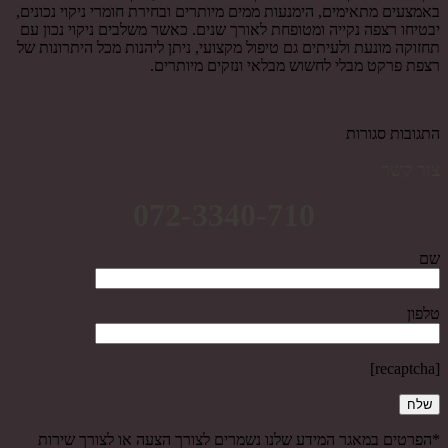
באמצעים מתאימים, הימנעות ממים מיותרים ובחירת חומרי ניקוי נכונים,
יבטיחו רצפה נקייה ומטופחת לאורך שנים. כאשר משלבים ניקוי נכון עם
תחזוקה מונעת ולעיתים גם טיפול מקצועי, ניתן ליהנות מכל היתרונות של
רצפת פרקט מבלי לחשוש מבלאי ונזקים מיותרים.
התגובות סגורות
צור קשר
072-3340-710
שם
טלפון
[recaptcha]
*הפרטים במאגר המידע שלנו נשמרים לצורך הצעה או לצורך שירות