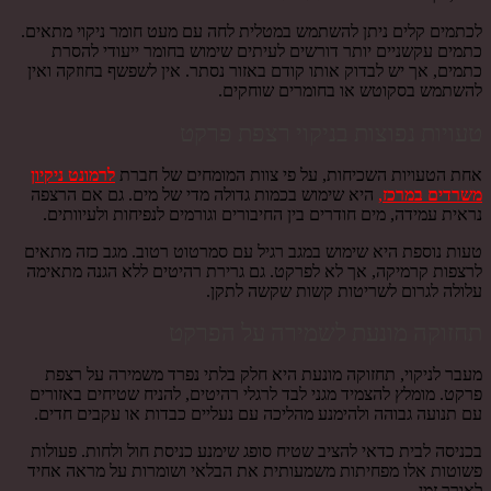
לכתמים קלים ניתן להשתמש במטלית לחה עם מעט חומר ניקוי מתאים.
כתמים עקשניים יותר דורשים לעיתים שימוש בחומר ייעודי להסרת
כתמים, אך יש לבדוק אותו קודם באזור נסתר. אין לשפשף בחוזקה ואין
להשתמש בסקוטש או בחומרים שוחקים.
טעויות נפוצות בניקוי רצפת פרקט
אחת הטעויות השכיחות, על פי צוות המומחים של חברת
לרמונט ניקיון
משרדים במרכז
,
היא שימוש בכמות גדולה מדי של מים. גם אם הרצפה
נראית עמידה, מים חודרים בין החיבורים וגורמים לנפיחות ולעיוותים.
טעות נוספת היא שימוש במגב רגיל עם סמרטוט רטוב. מגב כזה מתאים
לרצפות קרמיקה, אך לא לפרקט. גם גרירת רהיטים ללא הגנה מתאימה
עלולה לגרום לשריטות קשות שקשה לתקן.
תחזוקה מונעת לשמירה על הפרקט
מעבר לניקוי, תחזוקה מונעת היא חלק בלתי נפרד משמירה על רצפת
פרקט. מומלץ להצמיד מגני לבד לרגלי רהיטים, להניח שטיחים באזורים
עם תנועה גבוהה ולהימנע מהליכה עם נעליים כבדות או עקבים חדים.
בכניסה לבית כדאי להציב שטיח סופג שימנע כניסת חול ולחות. פעולות
פשוטות אלו מפחיתות משמעותית את הבלאי ושומרות על מראה אחיד
לאורך זמן.