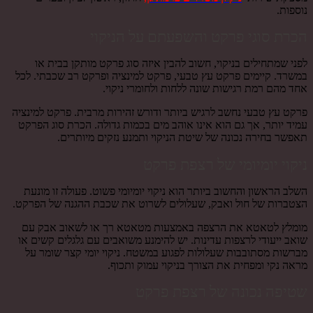
נוספות.
הכרת סוגי פרקט והשפעתם על הניקוי
לפני שמתחילים בניקוי, חשוב להבין איזה סוג פרקט מותקן בבית או
במשרד. קיימים פרקט עץ טבעי, פרקט למינציה ופרקט רב שכבתי. לכל
אחד מהם רמת רגישות שונה ללחות ולחומרי ניקוי.
פרקט עץ טבעי נחשב לרגיש ביותר ודורש זהירות מרבית. פרקט למינציה
עמיד יותר, אך גם הוא אינו אוהב מים בכמות גדולה. הכרת סוג הפרקט
תאפשר בחירה נכונה של שיטת הניקוי ותמנע נזקים מיותרים.
ניקוי יומיומי של רצפת פרקט
השלב הראשון והחשוב ביותר הוא ניקוי יומיומי פשוט. פעולה זו מונעת
הצטברות של חול ואבק, שעלולים לשרוט את שכבת ההגנה של הפרקט.
מומלץ לטאטא את הרצפה באמצעות מטאטא רך או לשאוב אבק עם
שואב ייעודי לרצפות עדינות. יש להימנע משואבים עם גלגלים קשים או
מברשות מסתובבות שעלולות לפגוע במשטח. ניקוי יומי קצר שומר על
מראה נקי ומפחית את הצורך בניקוי עמוק ותכוף.
שטיפה נכונה של רצפת פרקט