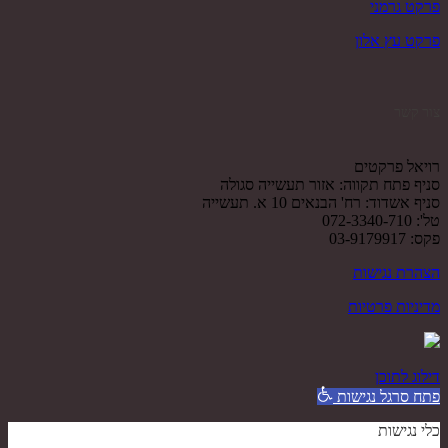
פרקט גרמני
פרקט עץ אלון
צור קשר
רויאל פרקטים
סניף פתח תקווה: אזור תעשייה סגולה
סניף אשדוד: רח' הבנאים 10 א. תעשייה
טל': 072-3340-710
פקס: 03-9179917
הצהרת נגישות
מדיניות פרטיות
דילוג לתוכן
פתח סרגל נגישות
כלי נגישות