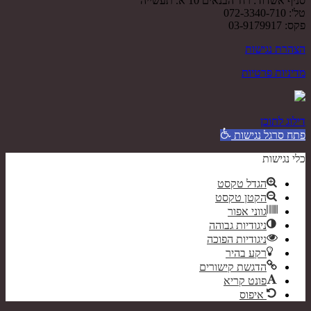
סניף אשדוד: רח' הבנאים 10 א. תעשייה
טל': 072-3340-710
פקס: 03-9179917
הצהרת נגישות
מדיניות פרטיות
דילוג לתוכן
פתח סרגל נגישות
כלי נגישות
הגדל טקסט
הקטן טקסט
גווני אפור
ניגודיות גבוהה
ניגודיות הפוכה
רקע בהיר
הדגשת קישורים
פונט קריא
איפוס