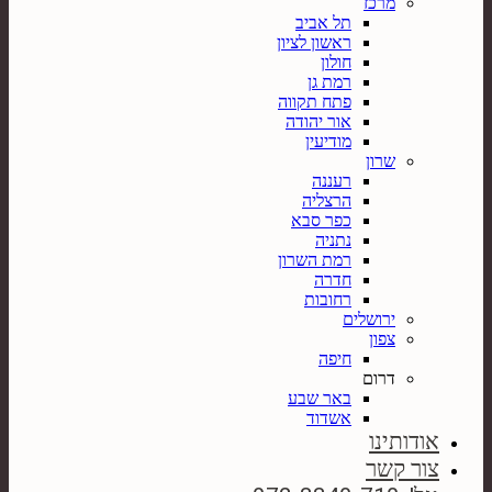
מרכז
תל אביב
ראשון לציון
חולון
רמת גן
פתח תקווה
אור יהודה
מודיעין
שרון
רעננה
הרצליה
כפר סבא
נתניה
רמת השרון
חדרה
רחובות
ירושלים
צפון
חיפה
דרום
באר שבע
אשדוד
אודותינו
צור קשר