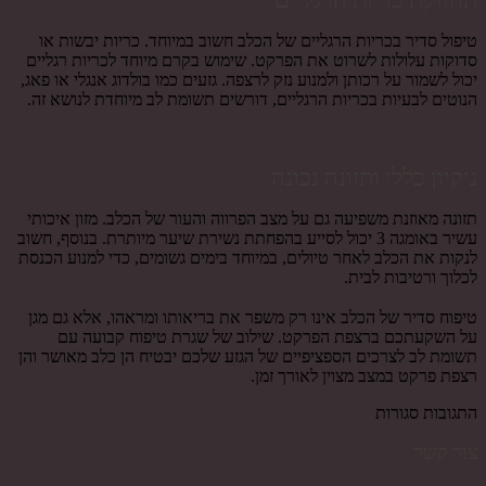
טיפול סדיר בכריות הרגליים של הכלב חשוב במיוחד. כריות יבשות או
סדוקות עלולות לשרוט את הפרקט. שימוש בקרם מיוחד לכריות רגליים
יכול לשמור על רכותן ולמנוע נזק לרצפה. גזעים כמו בולדוג אנגלי או פאג,
הנוטים לבעיות בכריות הרגליים, דורשים תשומת לב מיוחדת לנושא זה.
ניקיון כללי ותזונה נכונה
תזונה מאוזנת משפיעה גם על מצב הפרווה והעור של הכלב. מזון איכותי
עשיר באומגה 3 יכול לסייע בהפחתת נשירת שיער מיותרת. בנוסף, חשוב
לנקות את הכלב לאחר טיולים, במיוחד בימים גשומים, כדי למנוע הכנסת
לכלוך ורטיבות לבית.
טיפוח סדיר של הכלב אינו רק משפר את בריאותו ומראהו, אלא גם מגן
על השקעתכם ברצפת הפרקט. שילוב של שגרת טיפוח קבועה עם
תשומת לב לצרכים הספציפיים של הגזע שלכם יבטיח הן כלב מאושר והן
רצפת פרקט במצב מצוין לאורך זמן.
התגובות סגורות
צור קשר