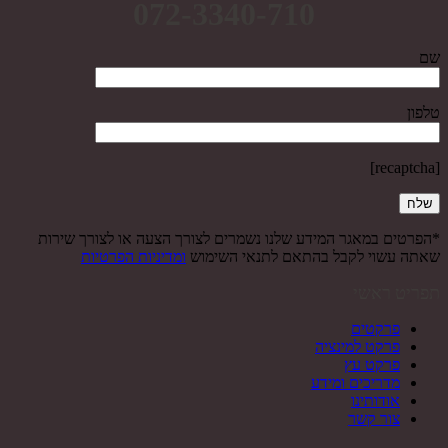
072-3340-710
שם
טלפון
[recaptcha]
*הפרטים במאגר המידע שלנו נשמרים לצורך הצעה או לצורך שירות
שאתה עשוי לקבל בהתאם לתנאי השימוש
ומדיניות הפרטיות
תפריט ראשי
פרקטים
פרקט למינציה
פרקט עץ
מדריכים ומידע
אודותינו
צור קשר