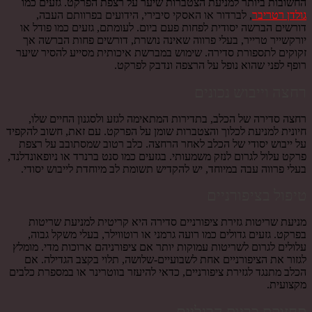
החשובות ביותר למניעת הצטברות שיער על רצפת הפרקט. גזעים כמו
גולדן רטריבר
, לברדור או האסקי סיבירי, הידועים בפרוותם העבה,
דורשים הברשה יסודית לפחות פעם ביום. לעומתם, גזעים כמו פודל או
יורקשייר טרייר, בעלי פרווה שאינה נושרת, דורשים פחות הברשה אך
זקוקים לתספורת סדירה. שימוש במברשת איכותית מסייע להסיר שיער
רופף לפני שהוא נופל על הרצפה ונדבק לפרקט.
רחצה וייבוש נכונים
רחצה סדירה של הכלב, בתדירות המתאימה לגזע ולסגנון החיים שלו,
חיונית למניעת לכלוך והצטברות שומן על הפרקט. עם זאת, חשוב להקפיד
על ייבוש יסודי של הכלב לאחר הרחצה. כלב רטוב שמסתובב על רצפת
פרקט עלול לגרום לנזק משמעותי. בגזעים כמו סנט ברנרד או ניופאונדלנד,
בעלי פרווה עבה במיוחד, יש להקדיש תשומת לב מיוחדת לייבוש יסודי.
טיפול בציפורניים
מניעת שריטות גזירת ציפורניים סדירה היא קריטית למניעת שריטות
בפרקט. גזעים גדולים כמו רועה גרמני או רוטווילר, בעלי משקל גבוה,
עלולים לגרום לשריטות עמוקות יותר אם ציפורניהם ארוכות מדי. מומלץ
לגזור את הציפורניים אחת לשבועיים-שלושה, תלוי בקצב הגדילה. אם
הכלב מתנגד לגזירת ציפורניים, כדאי להיעזר בווטרינר או במספרת כלבים
מקצועית.
תחזוקת כריות הרגליים