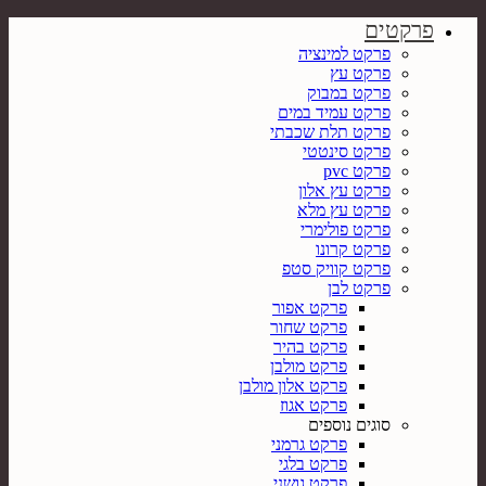
פרקטים
פרקט למינציה
פרקט עץ
פרקט במבוק
פרקט עמיד במים
פרקט תלת שכבתי
פרקט סינטטי
פרקט pvc
פרקט עץ אלון
פרקט עץ מלא
פרקט פולימרי
פרקט קרונו
פרקט קוויק סטפ
פרקט לבן
פרקט אפור
פרקט שחור
פרקט בהיר
פרקט מולבן
פרקט אלון מולבן
פרקט אגוז
סוגים נוספים
פרקט גרמני
פרקט בלגי
פרקט גושני