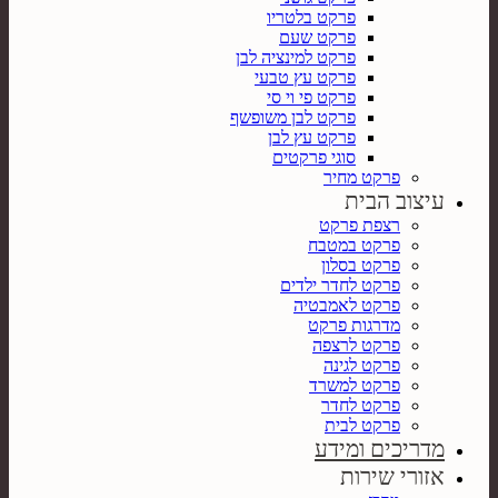
פרקט בלטריו
פרקט שעם
פרקט למינציה לבן
פרקט עץ טבעי
פרקט פי וי סי
פרקט לבן משופשף
פרקט עץ לבן
סוגי פרקטים
פרקט מחיר
עיצוב הבית
רצפת פרקט
פרקט במטבח
פרקט בסלון
פרקט לחדר ילדים
פרקט לאמבטיה
מדרגות פרקט
פרקט לרצפה
פרקט לגינה
פרקט למשרד
פרקט לחדר
פרקט לבית
מדריכים ומידע
אזורי שירות