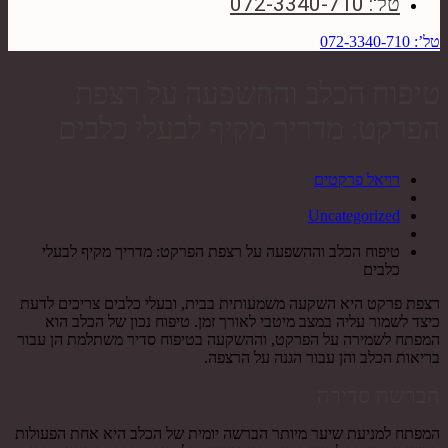
טל': 072-3340-710
טל’: 072-3340-710
טיפוח הכלב וההשפעה על רצפת
הפרקט: מדריך מקיף לבעלי כלבים
רויאל פרקטים
Uncategorized
טיפוח הכלב וההשפעה על רצפת הפרקט: מדריך מקיף לבעלי
כלבים
רצפת פרקט היא השקעה משמעותית בבית, ובעלי כלבים צריכים לדעת
כיצד לשמור עליה במצב מיטבי לאורך זמן. טיפוח נכון של הכלב הוא
המפתח לשמירה על הפרקט, וההשקעה בטיפוח סדיר משתלמת הן עבור
בריאות הכלב והן עבור הגנה על הרצפה.
הברשה סדירה
המפתח למניעת שיער מיותר הברשה יומית של הכלב היא אחת הפעולות