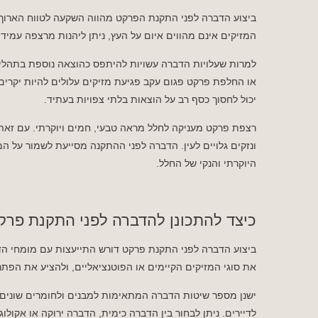
ביצוע הדברה לפני התקנת הפרקט מהווה השקעה לטווח הארוך,
המזיקים אינם מהווים איום על העץ, ניתן ליהנות מרצפה עמיד
למרות שעלויות הדברה עשויות להיתפס כהוצאה נוספת בתהלי
או החלפת פרקט פגום עקב פגיעת מזיקים עלולים להיות יקרים
יכול לחסוך כסף רב על הוצאות בלתי צפויות בעתיד.
רצפת פרקט מעניקה לחלל מראה טבעי, חמים ויוקרתי. עם זאת,
ונזקים גלויים לעין. הדברה לפני ההתקנה מסייעת לשמור על
היוקרתי והנקי של החלל.
כיצד להתכונן להדברה לפני התקנת פרק
ביצוע הדברה לפני התקנת פרקט דורש התייעצות עם מומחי הדב
את סוגי המזיקים הקיימים או הפוטנציאליים, ולהציע את הפת
ישנן מספר שיטות הדברה המתאימות למבנים ולחומרים שונים.
לדיירים. ניתן לבחור בין הדברה כימית, הדברה ירוקה או אקולו