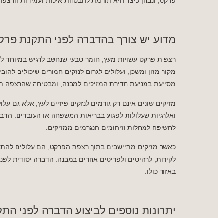
פרקט, ונבחן כיצד היא תורמת להבטחת איכות ועמידות הרצפה
מדוע יש צורך בהדברה לפני התקנת פרק
רצפות פרקט עשויות מעץ, חומר טבעי שנחשב לרגיש במיוחד לפ
מקור מזון ומשכן, ועלולים לגרום לנזקים חמורים שיכולים לה
מסייעת במניעת חדירת המזיקים למבנה, ומבטיחה שהרצפה תש
מזיקים שונים אינם רק גורמים לנזקים פיזיים לעץ, אלא גם ע
ואלרגיות שעלולות לפגוע בבריאות המשפחה או העובדים. הדבר
לחשיפה למחלות וזיהומים הנגרמים ממזיקים.
כאשר מזיקים מתיישבים בתוך רצפת הפרקט, הם עלולים להתפש
לקירות, לרהיטים ולפריטים אחרים במבנה. הדברה יסודית ל
באזור כולו.
יתרונות נוספים לביצוע הדברה לפני הת