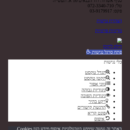
סניף אשדוד: רח' הבנאים 10 א. תעשייה
טל': 072-3340-710
פקס: 03-9179917
הצהרת נגישות
מדיניות פרטיות
דילוג לתוכן
פתח סרגל נגישות
כלי נגישות
הגדל טקסט
הקטן טקסט
גווני אפור
ניגודיות גבוהה
ניגודיות הפוכה
רקע בהיר
הדגשת קישורים
פונט קריא
איפוס
באתר זה נעשה שימוש בטכנולוגיות איסוף מידע כגון Cookies,