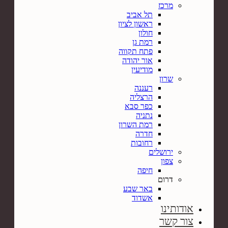
מרכז
תל אביב
ראשון לציון
חולון
רמת גן
פתח תקווה
אור יהודה
מודיעין
שרון
רעננה
הרצליה
כפר סבא
נתניה
רמת השרון
חדרה
רחובות
ירושלים
צפון
חיפה
דרום
באר שבע
אשדוד
אודותינו
צור קשר