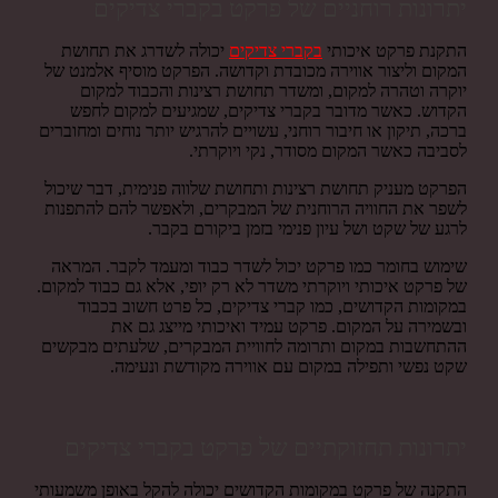
יתרונות רוחניים של פרקט בקברי צדיקים
התקנת פרקט איכותי
בקברי צדיקים
יכולה לשדרג את תחושת
המקום וליצור אווירה מכובדת וקדושה. הפרקט מוסיף אלמנט של
יוקרה וטהרה למקום, ומשדר תחושת רצינות והכבוד למקום
הקדוש. כאשר מדובר בקברי צדיקים, שמגיעים למקום לחפש
ברכה, תיקון או חיבור רוחני, עשויים להרגיש יותר נוחים ומחוברים
לסביבה כאשר המקום מסודר, נקי ויוקרתי.
הפרקט מעניק תחושת רצינות ותחושת שלווה פנימית, דבר שיכול
לשפר את החוויה הרוחנית של המבקרים, ולאפשר להם להתפנות
לרגע של שקט ושל עיון פנימי בזמן ביקורם בקבר.
שימוש בחומר כמו פרקט יכול לשדר כבוד ומעמד לקבר. המראה
של פרקט איכותי ויוקרתי משדר לא רק יופי, אלא גם כבוד למקום.
במקומות הקדושים, כמו קברי צדיקים, כל פרט חשוב בכבוד
ובשמירה על המקום. פרקט עמיד ואיכותי מייצג גם את
ההתחשבות במקום ותרומה לחוויית המבקרים, שלעתים מבקשים
שקט נפשי ותפילה במקום עם אווירה מקודשת ונעימה.
יתרונות תחזוקתיים של פרקט בקברי צדיקים
התקנה של פרקט במקומות הקדושים יכולה להקל באופן משמעותי