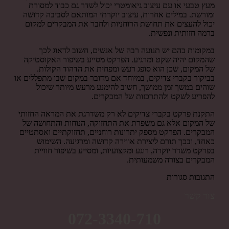
מעץ טבעי או עם עיצוב גיאומטרי יכול לשדר גם כבוד למסורת
ומורשת. במילים אחרות, עיצוב יוקרתי המותאם לסביבה קדושה
יכול להעצים את תחושת הרוחניות ולחבר את המבקרים למקום
ברמה חזותית ונפשית.
במקומות בהם יש תנועה רבה של אנשים, חשוב לדאוג לכך
שהמקום יהיה שקט ומרגיע. הפרקט מסייע בשיפור האקוסטיקה
של המקום, שכן הוא סופג רעש ומפחית את הדהוד הקולות.
בביקור בקברי צדיקים, במיוחד אם מדובר במקום שבו מתפללים או
שוהים במשך זמן ממושך, חשוב להימנע מרעש מיותר שיכול
להפריע לשקט ולהתרכזות של המבקרים.
התקנת פרקט בקברי צדיקים לא רק משדרגת את המראה החזותי
של המקום אלא גם משפרת את התחזוקה, הנוחות והתחושה של
המבקרים. הפרקט מספק יתרונות רוחניים, תחזוקתיים ואסתטיים
כאחד, ובכך תורם ליצירת אווירה קדושה ומרגיעה. השימוש
בפרקט משדר יוקרה, רוגע ומקצועיות, ומסייע בשיפור חוויית
המבקרים בצורה משמעותית.
התגובות סגורות
צור קשר
072-3340-710