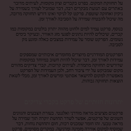
על תחזוקת המקום. בפרט בקברים וציון מקומות, לעיתים מדובר
באתרים עם תנועת מבקרים רבה, דבר שמוביל לצורך בשמירה על
ניקיון ואחזקה שוטפת. פרקט קל לניקוי ואינו דורש תחזוקה מרובה,
מה שיכול להבטיח שמירה על הסביבה לאורך זמן.
בנוסף, פרקט עמיד למים ולחוט מהווה יתרון בולטים במקומות כמו
קברים, שיכולים להיות נתונים לפגעי מזג האוויר, ובעיקר בימים
גשומים. הפרקט שומר על עמידות במצבים כאלה ומונע נזק
לסביבה.
הפרקטים המודרניים מיוצרים מחומרים איכותיים שמספקים
עמידות לאורך זמן, דבר שיכול להיות חשוב במיוחד במקומות
שדורשים תחזוקה מתמדת. לעיתים קרובות, קברי צדיקים מהווים
מקום שמבוקש על ידי ציבור רחב, ולכן העמידות של הפרקט
מאפשרת למקום להישאר אסתטי ומרשים לאורך זמן, מבלי לשאת
הוצאות תחזוקה גבוהות.
יתרונות חזותיים של פרקט בקברי צדיקים
פרקטים מציעים מראה מודרני ואלגנטי. בעזרת הצבעים והגוונים
השונים של פרקטים, אפשר לשדר תחושת יוקרה תוך שמירה על
מראה טבעי. זהו חומר שמכניס רכות, חום ותחושת נוחות, דבר
שמוסיף למקום אווירה מזמינה ומרגיעה. במקרים מסוימים, פרקט