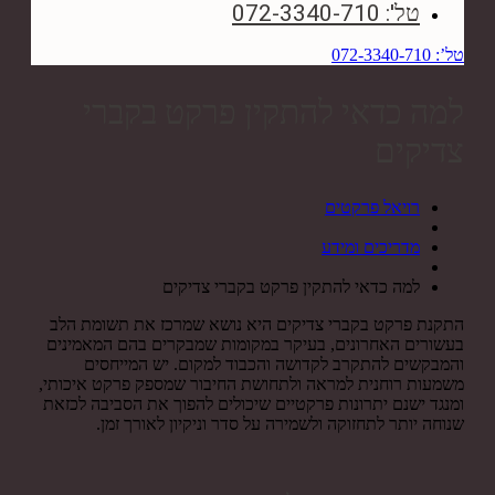
טל': 072-3340-710
טל’: 072-3340-710
למה כדאי להתקין פרקט בקברי
צדיקים
רויאל פרקטים
מדריכים ומידע
למה כדאי להתקין פרקט בקברי צדיקים
התקנת פרקט בקברי צדיקים היא נושא שמרכז את תשומת הלב
בעשורים האחרונים, בעיקר במקומות שמבקרים בהם המאמינים
והמבקשים להתקרב לקדושה והכבוד למקום. יש המייחסים
משמעות רוחנית למראה ולתחושת החיבור שמספק פרקט איכותי,
ומנגד ישנם יתרונות פרקטיים שיכולים להפוך את הסביבה לכזאת
שנוחה יותר לתחזוקה ולשמירה על סדר וניקיון לאורך זמן.