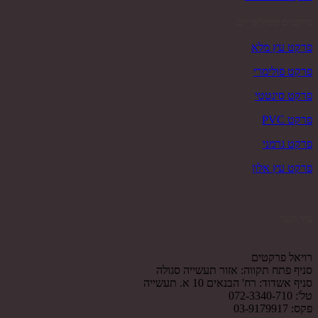
פרקטים פופולאריים
פרקט עץ מלא
פרקט פולימרי
פרקט סינטטי
פרקט PVC
פרקט גרמני
פרקט עץ אלון
צור קשר
רויאל פרקטים
סניף פתח תקווה: אזור תעשייה סגולה
סניף אשדוד: רח' הבנאים 10 א. תעשייה
טל': 072-3340-710
פקס: 03-9179917