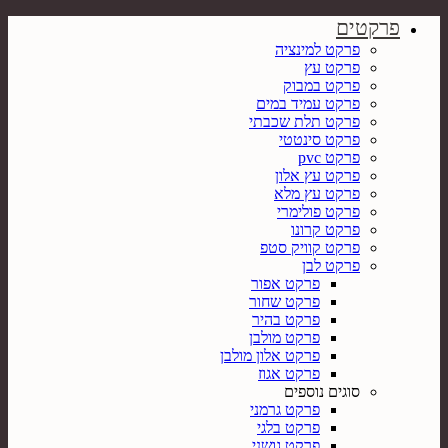
פרקטים
פרקט למינציה
פרקט עץ
פרקט במבוק
פרקט עמיד במים
פרקט תלת שכבתי
פרקט סינטטי
פרקט pvc
פרקט עץ אלון
פרקט עץ מלא
פרקט פולימרי
פרקט קרונו
פרקט קוויק סטפ
פרקט לבן
פרקט אפור
פרקט שחור
פרקט בהיר
פרקט מולבן
פרקט אלון מולבן
פרקט אגוז
סוגים נוספים
פרקט גרמני
פרקט בלגי
פרקט גושני