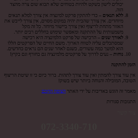
יכולים לישון בשקט ולהיות בטוחים שלא תבוא שום צרה מהצד
הזה.
ללא תנאים –
כדי להתקין פרקט למינציה אין צורך למלא תנאים
מיוחדים. אין צורך שהבית יהיה במקום מסוים, אין צורך לייבש את
האזור מתחת לריצוף ואין צורך ביישור מיוחד. כל זה מקל
משמעותית על ההתקנה ומאפשר שימוש בחללים רבים יותר.
לאורך שנים –
הרכישה של פרקט הלמינציה היא רכישה
שמסתכלים עליה לטווח הארוך. משם החיים של הפרקטים הללו
הוא למשך כמה עשורים, כשגם לאחר שנים הם נראים כחדשים.
נוחות –
נעים לדרוך על פרקטים מלמינציה גם בחורף וגם בקיץ!
הזמן להתקנה
אין עוד צורך להמתין ואין עוד צורך לתהות. ברור כיום כי זו שיטת הריצוף
הטובה, המובילה והנוחה ביותר שיש בשוק!
מאמר זה הוגש באדיבות על ידי האתר
הצופה החכם
התגובות סגורות
צור קשר
072-3340-710