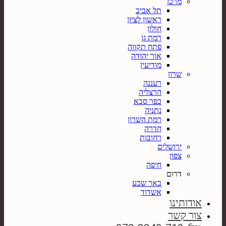
מרכז
תל אביב
ראשון לציון
חולון
רמת גן
פתח תקווה
אור יהודה
מודיעין
שרון
רעננה
הרצליה
כפר סבא
נתניה
רמת השרון
חדרה
רחובות
ירושלים
צפון
חיפה
דרום
באר שבע
אשדוד
אודותינו
צור קשר