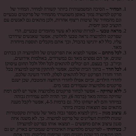
המחיר –
הסיבה המשמעותית ביותר קשורה למחיר. המחיר של
פרקט למינציה נמוך באופן משמעותי מהמחיר של פרקטים טבעיים
וגם מהמחיר של שיטות ריצוף אחרות, ולכן מתאים גם לאנשים עם
תקציב קטן יחסית.
מראה טבעי –
למרות שהוא לא עשוי מחומרים טבעיים, הרי
שפרקט הלמינציה נראה טבעי לחלוטין. אפשר שאנשים שידרכו
עליו, כלל לא ירגישו בהבדל, וכך אתם מקבלים תוספת מיוחדת
מאד.
לכל מתחם –
אפשר למצוא את הפרקטים של הלמינציה הן בבתים
שונים, אך הם נפוצים מאד גם במשרדים, באולמות אירועים,
וכיו"ב. כך בעצם, הם יכולים להתאים לכל חלל ולכל תחום עיסוק!
לכל חדר –
בתוך הבית שלכם, אפשר להתקין פרקט למינציה בכל
חדר וחדר! הפרקט יכול להתאים לסלון, לחדר השינה שלכם,
לחדרי הילדים, וכיום אפילו לחדרי הרחצה והמטבח, שכן ישנם
פרקטים מלמינציה שעמידים בפני מים.
ללא שחיקה –
אפשר לבחור פרקטים מלמינציה אשר יש להם רמת
שחיקה גבוהה מאד (ברמה 6), וכך תהיה להם עמידות גבוהה
במיוחד והם לא ישחקו כלל. גם ברמות 4-5, אפשר לקבל מענה
מתאים עם תוצאות טובות ביותר.
עיצוב מגוון –
ניתן למצוא מספר גבוה מאד של עשרות טקסטורות
שונות ללוחות העליונים של פרקט למינציה. כך, לא משנה איזה
סגנון עיצוב אתם מחפשים – תמצאו אותו בפרקט למינציה!
בטיחותי –
לפרקטים מלמינציה האיכותיים שנמכרים בארץ, יש גם
תקן מתאים כך שהם מוגנים מפני שריפות ודליקות, וכך אתם