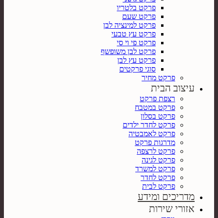
פרקט בלטריו
פרקט שעם
פרקט למינציה לבן
פרקט עץ טבעי
פרקט פי וי סי
פרקט לבן משופשף
פרקט עץ לבן
סוגי פרקטים
פרקט מחיר
עיצוב הבית
רצפת פרקט
פרקט במטבח
פרקט בסלון
פרקט לחדר ילדים
פרקט לאמבטיה
מדרגות פרקט
פרקט לרצפה
פרקט לגינה
פרקט למשרד
פרקט לחדר
פרקט לבית
מדריכים ומידע
אזורי שירות