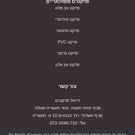
פרקטים פופולאריים
פרקט עץ מלא
פרקט פולימרי
פרקט סינטטי
פרקט PVC
פרקט גרמני
פרקט עץ אלון
צור קשר
רויאל פרקטים
סניף פתח תקווה: אזור תעשייה סגולה
סניף אשדוד: רח' הבנאים 10 א. תעשייה
טל': 072-3340-710
פקס: 03-9179917
באתר זה נעשה שימוש בטכנולוגיות איסוף מידע כגון Cookies, לרבות על