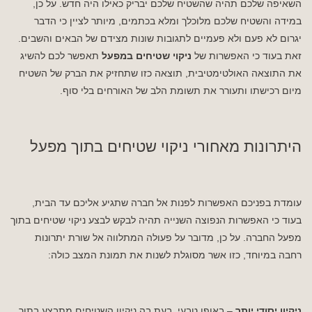
השאיפה שלכם תהיה שהשטיח שלכם יבריק כאילו היה חדש. על כן,
במידה והשטיח שלכם מלוכלך ומלא בכתמים, מיותר לציין כי הדבר
יגרום לא פעם ולא פעמיים לתגובות שונות מצידם של הבאים והשבים.
זאת בעוד כי האפשרות של
ניקוי שטיחים במפעל
תאפשר לכם להשיג
את התוצאה האולטימטיבית, תוצאה כזו שתחזיק את הברק של השטיח
מיום רכישתו ותעורר את תשומת הלב של האורחים בלי סוף.
היתרונות מאחורי ניקוי שטיחים בתוך מפעל
עומדת בפניכם האפשרות לפנות אל חברה שתגיע אליכם עד הבית,
בעוד כי האפשרות הנפוצה השנייה תהיה לבקש לבצע ניקוי שטיחים בתוך
מפעל החברה. על כן, מדובר על פעולה המתלווה אל שורת יתרונות
רחבה במיוחד, כזו אשר מסוגלת לשנות את תמונת המצב כולה:
ניקיון יסודי יותר
– באופן טבעי, בעת בה ניקיון השטיחים מתבצע בתוך