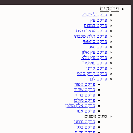
פרקטים
פרקט למינציה
פרקט עץ
פרקט במבוק
פרקט עמיד במים
פרקט תלת שכבתי
פרקט סינטטי
פרקט pvc
פרקט עץ אלון
פרקט עץ מלא
פרקט פולימרי
פרקט קרונו
פרקט קוויק סטפ
פרקט לבן
פרקט אפור
פרקט שחור
פרקט בהיר
פרקט מולבן
פרקט אלון מולבן
פרקט אגוז
סוגים נוספים
פרקט גרמני
פרקט בלגי
פרקט גושני