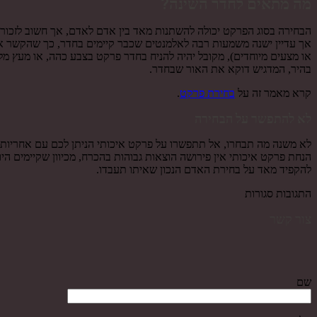
מה מתאים לחדר השינה?
הבחירה בסוג הפרקט יכולה להשתנות מאד בין אדם לאדם, אך חשוב לזכור לא
אך עדיין ישנה משמעות רבה לאלמנטים שכבר קיימים בחדר, כך שהקשר אית
או מצעים מיוחדים), מקובל יהיה להניח בחדר פרקט בצבע כהה, או מעץ מ
בהיר, המדגיש דוקא את האור שבחדר.
קרא מאמר זה על
בחירת פרקט
.
לא להתפשר על הבחירה
לא משנה מה תבחרו, אל תתפשרו על פרקט איכותי הניתן לכם עם אחריות. 
הנחת פרקט איכותי אין פירושה הוצאות גבוהות בהכרח, מכיוון שקיימים הי
להקפיד מאד על בחירת האדם הנכון שאיתו תעבדו.
התגובות סגורות
צור קשר
שם