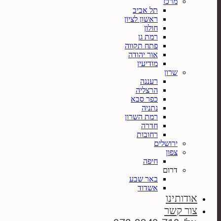
מרכז
תל אביב
ראשון לציון
חולון
רמת גן
פתח תקווה
אור יהודה
מודיעין
שרון
רעננה
הרצליה
כפר סבא
נתניה
רמת השרון
חדרה
רחובות
ירושלים
צפון
חיפה
דרום
באר שבע
אשדוד
אודותינו
צור קשר