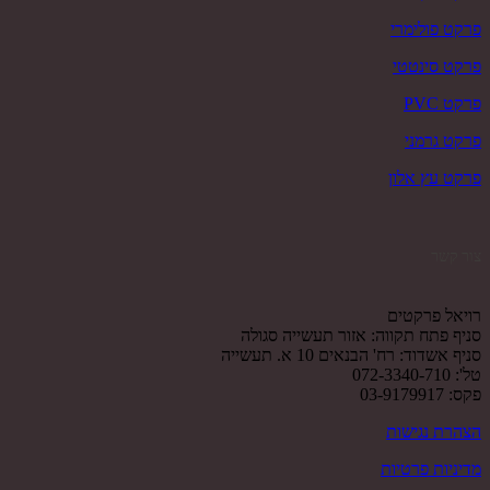
פרקט פולימרי
פרקט סינטטי
פרקט PVC
פרקט גרמני
פרקט עץ אלון
צור קשר
רויאל פרקטים
סניף פתח תקווה: אזור תעשייה סגולה
סניף אשדוד: רח' הבנאים 10 א. תעשייה
טל': 072-3340-710
פקס: 03-9179917
הצהרת נגישות
מדיניות פרטיות