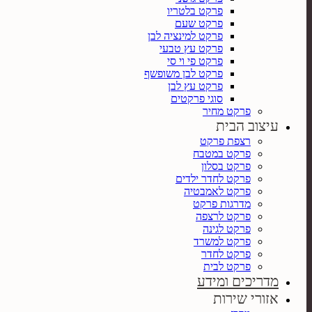
פרקט בלטריו
פרקט שעם
פרקט למינציה לבן
פרקט עץ טבעי
פרקט פי וי סי
פרקט לבן משופשף
פרקט עץ לבן
סוגי פרקטים
פרקט מחיר
עיצוב הבית
רצפת פרקט
פרקט במטבח
פרקט בסלון
פרקט לחדר ילדים
פרקט לאמבטיה
מדרגות פרקט
פרקט לרצפה
פרקט לגינה
פרקט למשרד
פרקט לחדר
פרקט לבית
מדריכים ומידע
אזורי שירות